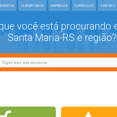
EVENTOS
CLASSIFICADOS
EMPREGOS
CURRÍCULOS
CONTATO
que você está procurando
Santa Maria-RS e região?