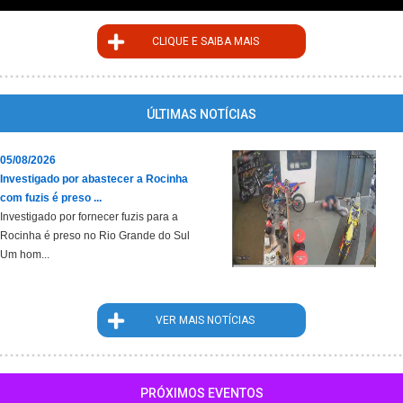
CLIQUE E SAIBA MAIS
ÚLTIMAS NOTÍCIAS
05/08/2026
Investigado por abastecer a Rocinha
com fuzis é preso ...
Investigado por fornecer fuzis para a
Rocinha é preso no Rio Grande do Sul
Um hom...
VER MAIS NOTÍCIAS
PRÓXIMOS EVENTOS