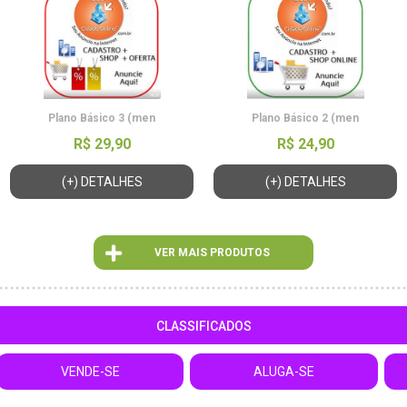
Plano Básico 3 (men
Plano Básico 2 (men
R$ 29,90
R$ 24,90
(+) DETALHES
(+) DETALHES
VER MAIS PRODUTOS
CLASSIFICADOS
VENDE-SE
ALUGA-SE