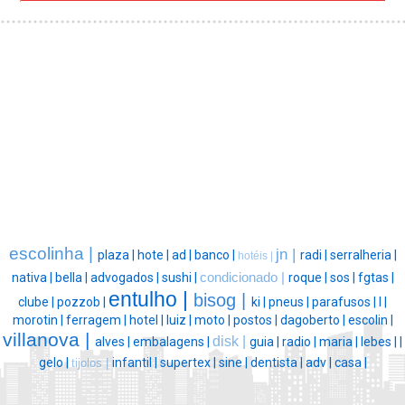
escolinha |
jn |
plaza |
hote |
ad |
banco |
radi |
serralheria |
hotéis |
nativa |
bella |
advogados |
sushi |
condicionado |
roque |
sos |
fgtas |
entulho |
bisog |
clube |
pozzob |
ki |
pneus |
parafusos |
l |
morotin |
ferragem |
hotel |
luiz |
moto |
postos |
dagoberto |
escolin |
villanova |
disk |
alves |
embalagens |
guia |
radio |
maria |
lebes |
|
gelo |
infantil |
supertex |
sine |
dentista |
adv |
casa |
tijolos |