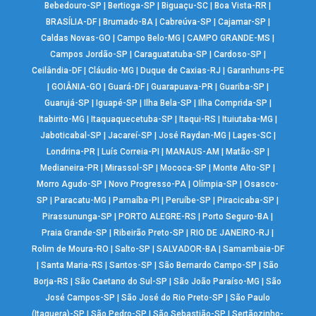
Bebedouro-SP
|
Bertioga-SP
|
Biguaçu-SC
|
Boa Vista-RR
|
BRASÍLIA-DF
|
Brumado-BA
|
Cabreúva-SP
|
Cajamar-SP
|
Caldas Novas-GO
|
Campo Belo-MG
|
CAMPO GRANDE-MS
|
Campos Jordão-SP
|
Caraguatatuba-SP
|
Cardoso-SP
|
Ceilândia-DF
|
Cláudio-MG
|
Duque de Caxias-RJ
|
Garanhuns-PE
|
GOIÂNIA-GO
|
Guará-DF
|
Guarapuava-PR
|
Guariba-SP
|
Guarujá-SP
|
Iguapé-SP
|
Ilha Bela-SP
|
Ilha Comprida-SP
|
Itabirito-MG
|
Itaquaquecetuba-SP
|
Itaqui-RS
|
Ituiutaba-MG
|
Jaboticabal-SP
|
Jacareí-SP
|
José Raydan-MG
|
Lages-SC
|
Londrina-PR
|
Luís Correia-PI
|
MANAUS-AM
|
Matão-SP
|
Medianeira-PR
|
Mirassol-SP
|
Mococa-SP
|
Monte Alto-SP
|
Morro Agudo-SP
|
Novo Progresso-PA
|
Olímpia-SP
|
Osasco-
SP
|
Paracatu-MG
|
Parnaíba-PI
|
Peruíbe-SP
|
Piracicaba-SP
|
Pirassununga-SP
|
PORTO ALEGRE-RS
|
Porto Seguro-BA
|
Praia Grande-SP
|
Ribeirão Preto-SP
|
RIO DE JANEIRO-RJ
|
Rolim de Moura-RO
|
Salto-SP
|
SALVADOR-BA
|
Samambaia-DF
|
Santa Maria-RS
|
Santos-SP
|
São Bernardo Campo-SP
|
São
Borja-RS
|
São Caetano do Sul-SP
|
São João Paraíso-MG
|
São
José Campos-SP
|
São José do Rio Preto-SP
|
São Paulo
(Itaquera)-SP
|
São Pedro-SP
|
São Sebastião-SP
|
Sertãozinho-