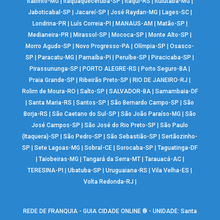
Itabirito-MG
|
Itaquaquecetuba-SP
|
Itaqui-RS
|
Ituiutaba-MG
|
Jaboticabal-SP
|
Jacareí-SP
|
José Raydan-MG
|
Lages-SC
|
Londrina-PR
|
Luís Correia-PI
|
MANAUS-AM
|
Matão-SP
|
Medianeira-PR
|
Mirassol-SP
|
Mococa-SP
|
Monte Alto-SP
|
Morro Agudo-SP
|
Novo Progresso-PA
|
Olímpia-SP
|
Osasco-
SP
|
Paracatu-MG
|
Parnaíba-PI
|
Peruíbe-SP
|
Piracicaba-SP
|
Pirassununga-SP
|
PORTO ALEGRE-RS
|
Porto Seguro-BA
|
Praia Grande-SP
|
Ribeirão Preto-SP
|
RIO DE JANEIRO-RJ
|
Rolim de Moura-RO
|
Salto-SP
|
SALVADOR-BA
|
Samambaia-DF
|
Santa Maria-RS
|
Santos-SP
|
São Bernardo Campo-SP
|
São
Borja-RS
|
São Caetano do Sul-SP
|
São João Paraíso-MG
|
São
José Campos-SP
|
São José do Rio Preto-SP
|
São Paulo
(Itaquera)-SP
|
São Pedro-SP
|
São Sebastião-SP
|
Sertãozinho-
SP
|
Sete Lagoas-MG
|
Sobral-CE
|
Sorocaba-SP
|
Taguatinga-DF
|
Taiobeiras-MG
|
Tangará da Serra-MT
|
Tarauacá-AC
|
TERESINA-PI
|
Ubatuba-SP
|
Uruguaiana-RS
|
Vila Velha-ES
|
Volta Redonda-RJ
|
REDE DE FRANQUIA - GUIA CIDADE ONLINE ® - UNIDADE: Santa