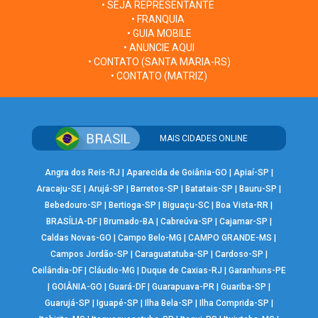
• SEJA REPRESENTANTE
• FRANQUIA
• GUIA MOBILE
• ANUNCIE AQUI
• CONTATO (SANTA MARIA-RS)
• CONTATO (MATRIZ)
MAIS CIDADES ONLINE
Angra dos Reis-RJ
|
Aparecida de Goiânia-GO
|
Apiaí-SP
|
Aracaju-SE
|
Arujá-SP
|
Barretos-SP
|
Batatais-SP
|
Bauru-SP
|
Bebedouro-SP
|
Bertioga-SP
|
Biguaçu-SC
|
Boa Vista-RR
|
BRASÍLIA-DF
|
Brumado-BA
|
Cabreúva-SP
|
Cajamar-SP
|
Caldas Novas-GO
|
Campo Belo-MG
|
CAMPO GRANDE-MS
|
Campos Jordão-SP
|
Caraguatatuba-SP
|
Cardoso-SP
|
Ceilândia-DF
|
Cláudio-MG
|
Duque de Caxias-RJ
|
Garanhuns-PE
|
GOIÂNIA-GO
|
Guará-DF
|
Guarapuava-PR
|
Guariba-SP
|
Guarujá-SP
|
Iguapé-SP
|
Ilha Bela-SP
|
Ilha Comprida-SP
|