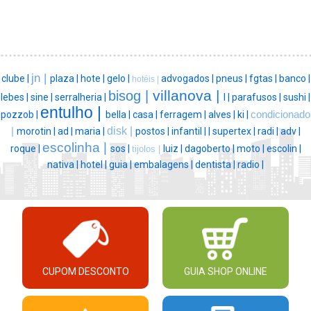
jn |
clube |
plaza |
hote |
gelo |
advogados |
pneus |
fgtas |
banco |
hotéis |
villanova |
bisog |
lebes |
sine |
serralheria |
l |
parafusos |
sushi |
entulho |
pozzob |
bella |
casa |
ferragem |
alves |
ki |
condicionado
disk |
|
morotin |
ad |
maria |
postos |
infantil |
|
supertex |
radi |
adv |
escolinha |
roque |
sos |
luiz |
dagoberto |
moto |
escolin |
tijolos |
nativa |
hotel |
guia |
embalagens |
dentista |
radio |
CUPOM DESCONTO
GUIA SHOP ONLINE