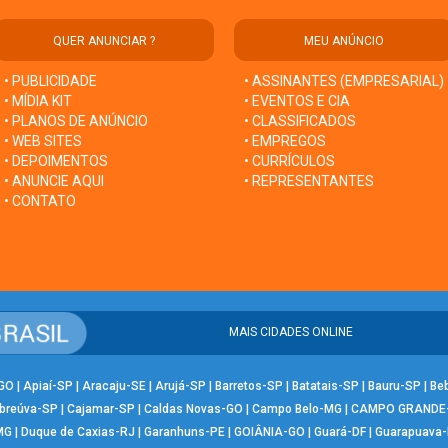
QUER ANUNCIAR ?
MEU ANÚNCIO
• PUBLICIDADE
• ASSINANTES (EMPRESARIAL)
• MÍDIA KIT
• EVENTOS E CIA
• PLANOS DE ANÚNCIO
• CLASSIFICADOS
• WEB SITES
• EMPREGOS
• DEPOIMENTOS
• CURRÍCULOS
• ANUNCIE AQUI
• REPRESENTANTES
• CONTATO
MAIS CIDADES ONLINE
-GO
|
Apiaí-SP
|
Aracaju-SE
|
Arujá-SP
|
Barretos-SP
|
Batatais-SP
|
Bauru-SP
|
Be
breúva-SP
|
Cajamar-SP
|
Caldas Novas-GO
|
Campo Belo-MG
|
CAMPO GRANDE
MG
|
Duque de Caxias-RJ
|
Garanhuns-PE
|
GOIÂNIA-GO
|
Guará-DF
|
Guarapuava