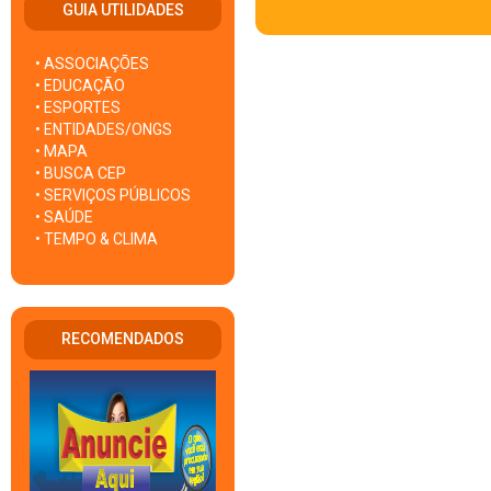
GUIA UTILIDADES
• ASSOCIAÇÕES
• EDUCAÇÃO
• ESPORTES
• ENTIDADES/ONGS
• MAPA
• BUSCA CEP
• SERVIÇOS PÚBLICOS
• SAÚDE
• TEMPO & CLIMA
RECOMENDADOS