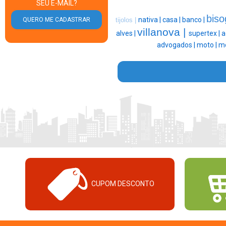
SEU E-MAIL?
biso
nativa |
casa |
banco |
tijolos |
villanova |
alves |
supertex |
a
advogados |
moto |
mo
CUPOM DESCONTO