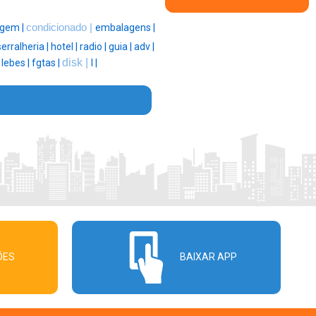
agem |
condicionado |
embalagens |
serralheria |
hotel |
radio |
guia |
adv |
disk |
|
lebes |
fgtas |
l |
ÕES
BAIXAR APP