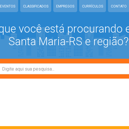
EVENTOS
CLASSIFICADOS
EMPREGOS
CURRÍCULOS
CONTATO
que você está procurando
Santa Maria-RS e região?