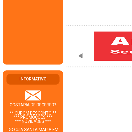
INFORMATIVO
GOSTARIA DE RECEBER?
** CUPOM DESCONTO **
*** PROMOÇÕES ***
*** NOVIDADES ***
DO GUIA SANTA MARIA EM