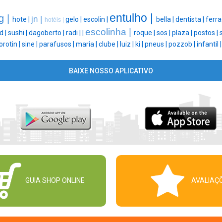
entulho |
g |
jn |
hote |
gelo |
escolin |
bella |
dentista |
ferr
hotéis |
escolinha |
d |
sushi |
dagoberto |
radi |
|
roque |
sos |
plaza |
postos |
rotin |
sine |
parafusos |
maria |
clube |
luiz |
ki |
pneus |
pozzob |
infantil 
BAIXE NOSSO APLICATIVO
GUIA SHOP ONLINE
AVALIAÇ