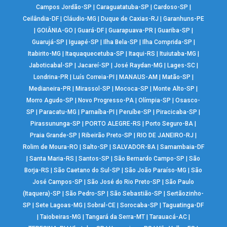
Campos Jordão-SP
|
Caraguatatuba-SP
|
Cardoso-SP
|
Ceilândia-DF
|
Cláudio-MG
|
Duque de Caxias-RJ
|
Garanhuns-PE
|
GOIÂNIA-GO
|
Guará-DF
|
Guarapuava-PR
|
Guariba-SP
|
Guarujá-SP
|
Iguapé-SP
|
Ilha Bela-SP
|
Ilha Comprida-SP
|
Itabirito-MG
|
Itaquaquecetuba-SP
|
Itaqui-RS
|
Ituiutaba-MG
|
Jaboticabal-SP
|
Jacareí-SP
|
José Raydan-MG
|
Lages-SC
|
Londrina-PR
|
Luís Correia-PI
|
MANAUS-AM
|
Matão-SP
|
Medianeira-PR
|
Mirassol-SP
|
Mococa-SP
|
Monte Alto-SP
|
Morro Agudo-SP
|
Novo Progresso-PA
|
Olímpia-SP
|
Osasco-
SP
|
Paracatu-MG
|
Parnaíba-PI
|
Peruíbe-SP
|
Piracicaba-SP
|
Pirassununga-SP
|
PORTO ALEGRE-RS
|
Porto Seguro-BA
|
Praia Grande-SP
|
Ribeirão Preto-SP
|
RIO DE JANEIRO-RJ
|
Rolim de Moura-RO
|
Salto-SP
|
SALVADOR-BA
|
Samambaia-DF
|
Santa Maria-RS
|
Santos-SP
|
São Bernardo Campo-SP
|
São
Borja-RS
|
São Caetano do Sul-SP
|
São João Paraíso-MG
|
São
José Campos-SP
|
São José do Rio Preto-SP
|
São Paulo
(Itaquera)-SP
|
São Pedro-SP
|
São Sebastião-SP
|
Sertãozinho-
SP
|
Sete Lagoas-MG
|
Sobral-CE
|
Sorocaba-SP
|
Taguatinga-DF
|
Taiobeiras-MG
|
Tangará da Serra-MT
|
Tarauacá-AC
|