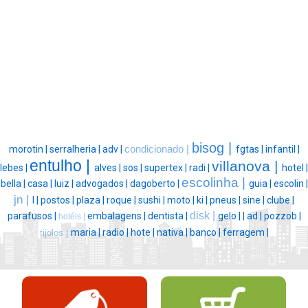
bisog |
morotin |
serralheria |
adv |
condicionado |
fgtas |
infantil |
entulho |
villanova |
lebes |
alves |
sos |
supertex |
radi |
hotel |
escolinha |
bella |
casa |
luiz |
advogados |
dagoberto |
guia |
escolin |
jn |
l |
postos |
plaza |
roque |
sushi |
moto |
ki |
pneus |
sine |
clube |
disk |
parafusos |
embalagens |
dentista |
gelo |
|
ad |
pozzob |
hotéis |
maria |
radio |
hote |
nativa |
banco |
ferragem |
tijolos |