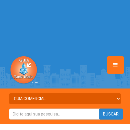
/home/guiasantamaria/www/class-mb/Seguranca.Class.php
on line
37
Warning
: Illegal string offset 'ATIVO' in
/home/guiasantamaria/www/class-mb/Seguranca.Class.php
on line
37