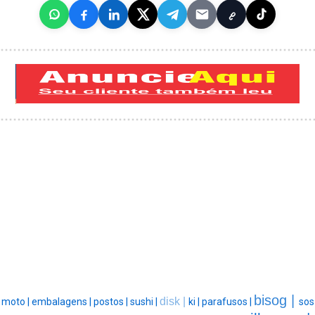
bisog |
disk |
moto |
embalagens |
postos |
sushi |
ki |
parafusos |
sos