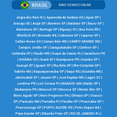
MAIS CIDADES ONLINE
Angra dos Reis-RJ
|
Aparecida de Goiânia-GO
|
Apiaí-SP
|
Aracaju-SE
|
Arujá-SP
|
Barretos-SP
|
Batatais-SP
|
Bauru-SP
|
Bebedouro-SP
|
Bertioga-SP
|
Biguaçu-SC
|
Boa Vista-RR
|
BRASÍLIA-DF
|
Brumado-BA
|
Cabreúva-SP
|
Cajamar-SP
|
Caldas Novas-GO
|
Campo Belo-MG
|
CAMPO GRANDE-MS
|
Campos Jordão-SP
|
Caraguatatuba-SP
|
Cardoso-SP
|
Ceilândia-DF
|
Cláudio-MG
|
Duque de Caxias-RJ
|
Garanhuns-PE
|
GOIÂNIA-GO
|
Guará-DF
|
Guarapuava-PR
|
Guariba-SP
|
Guarujá-SP
|
Iguapé-SP
|
Ilha Bela-SP
|
Ilha Comprida-SP
|
Itabirito-MG
|
Itaquaquecetuba-SP
|
Itaqui-RS
|
Ituiutaba-MG
|
Jaboticabal-SP
|
Jacareí-SP
|
José Raydan-MG
|
Lages-SC
|
Londrina-PR
|
Luís Correia-PI
|
MANAUS-AM
|
Matão-SP
|
Medianeira-PR
|
Mirassol-SP
|
Mococa-SP
|
Monte Alto-SP
|
Morro Agudo-SP
|
Novo Progresso-PA
|
Olímpia-SP
|
Osasco-
SP
|
Paracatu-MG
|
Parnaíba-PI
|
Peruíbe-SP
|
Piracicaba-SP
|
Pirassununga-SP
|
PORTO ALEGRE-RS
|
Porto Seguro-BA
|
Praia Grande-SP
|
Ribeirão Preto-SP
|
RIO DE JANEIRO-RJ
|