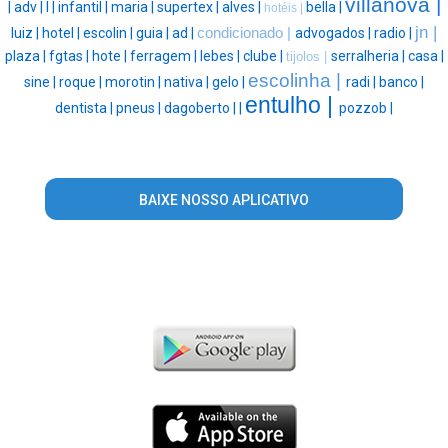
villanova |
|
adv |
l |
infantil |
maria |
supertex |
alves |
bella |
hotéis |
jn |
luiz |
hotel |
escolin |
guia |
ad |
condicionado |
advogados |
radio |
plaza |
fgtas |
hote |
ferragem |
lebes |
clube |
serralheria |
casa |
tijolos |
escolinha |
sine |
roque |
morotin |
nativa |
gelo |
radi |
banco |
entulho |
dentista |
pneus |
dagoberto |
|
pozzob |
BAIXE NOSSO APLICATIVO