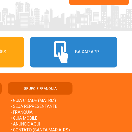
ÕES
BAIXAR APP
GRUPO E FRANQUIA
• GUIA CIDADE (MATRIZ)
• SEJA REPRESENTANTE
• FRANQUIA
• GUIA MOBILE
• ANUNCIE AQUI
• CONTATO (SANTA MARIA-RS)