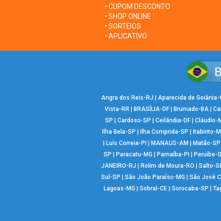
• CUPOM DESCONTO
• SHOP ONLINE
• SORTEIOS
• APLICATIVO
Angra dos Reis-RJ
|
Aparecida de Goiânia
Vista-RR
|
BRASÍLIA-DF
|
Brumado-BA
|
Ca
SP
|
Cardoso-SP
|
Ceilândia-DF
|
Cláudio-
Ilha Bela-SP
|
Ilha Comprida-SP
|
Itabirito-
|
Luís Correia-PI
|
MANAUS-AM
|
Matão-SP
SP
|
Paracatu-MG
|
Parnaíba-PI
|
Peruíbe-
JANEIRO-RJ
|
Rolim de Moura-RO
|
Salto-S
Sul-SP
|
São João Paraíso-MG
|
São José 
Lagoas-MG
|
Sobral-CE
|
Sorocaba-SP
|
Ta