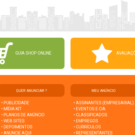
GUIA SHOP ONLINE
AVALIAÇ
QUER ANUNCIAR ?
MEU ANÚNCIO
• PUBLICIDADE
• ASSINANTES (EMPRESARIAL)
• MÍDIA KIT
• EVENTOS E CIA
• PLANOS DE ANÚNCIO
• CLASSIFICADOS
• WEB SITES
• EMPREGOS
• DEPOIMENTOS
• CURRÍCULOS
• ANUNCIE AQUI
• REPRESENTANTES