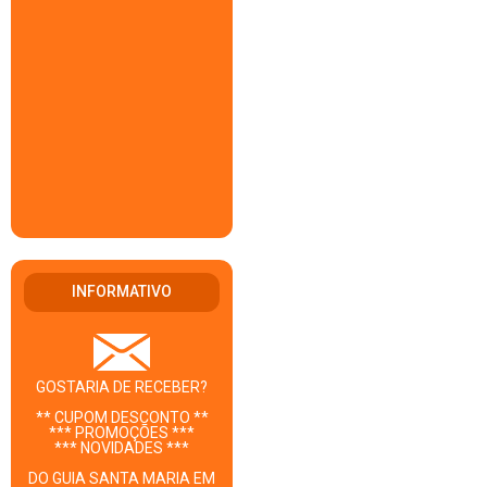
INFORMATIVO
GOSTARIA DE RECEBER?
** CUPOM DESCONTO **
*** PROMOÇÕES ***
*** NOVIDADES ***
DO GUIA SANTA MARIA EM