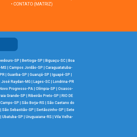
• CONTATO (MATRIZ)
bedouro-SP
|
Bertioga-SP
|
Biguaçu-SC
|
Boa
-MS
|
Campos Jordão-SP
|
Caraguatatuba-
-PR
|
Guariba-SP
|
Guarujá-SP
|
Iguapé-SP
|
|
José Raydan-MG
|
Lages-SC
|
Londrina-PR
Novo Progresso-PA
|
Olímpia-SP
|
Osasco-
raia Grande-SP
|
Ribeirão Preto-SP
|
RIO DE
o Campo-SP
|
São Borja-RS
|
São Caetano do
|
São Sebastião-SP
|
Sertãozinho-SP
|
Sete
|
Ubatuba-SP
|
Uruguaiana-RS
|
Vila Velha-