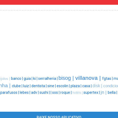
villanova |
bisog |
banco |
guia |
ki |
serralheria |
fgtas |
ma
tijolos |
nha |
disk |
clube |
luiz |
dentista |
sine |
escolin |
plaza |
casa |
condicio
jn |
|
parafusos |
lebes |
adv |
sushi |
|
sos |
roque |
supertex |
bella |
hotéis |
BAIXE NOSSO APLICATIVO