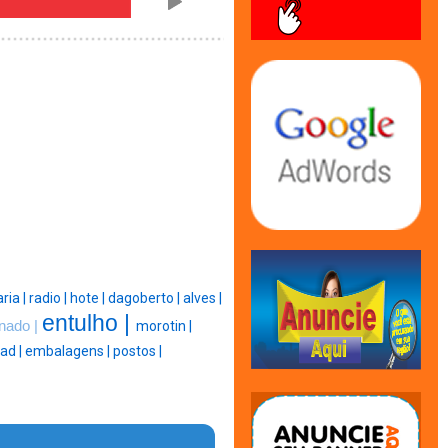
ria |
radio |
hote |
dagoberto |
alves |
entulho |
nado |
morotin |
ad |
embalagens |
postos |