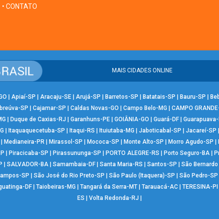
• CONTATO
MAIS CIDADES ONLINE
-GO
|
Apiaí-SP
|
Aracaju-SE
|
Arujá-SP
|
Barretos-SP
|
Batatais-SP
|
Bauru-SP
|
Be
breúva-SP
|
Cajamar-SP
|
Caldas Novas-GO
|
Campo Belo-MG
|
CAMPO GRANDE
MG
|
Duque de Caxias-RJ
|
Garanhuns-PE
|
GOIÂNIA-GO
|
Guará-DF
|
Guarapuava
MG
|
Itaquaquecetuba-SP
|
Itaqui-RS
|
Ituiutaba-MG
|
Jaboticabal-SP
|
Jacareí-SP
|
Medianeira-PR
|
Mirassol-SP
|
Mococa-SP
|
Monte Alto-SP
|
Morro Agudo-SP
|
SP
|
Piracicaba-SP
|
Pirassununga-SP
|
PORTO ALEGRE-RS
|
Porto Seguro-BA
|
P
P
|
SALVADOR-BA
|
Samambaia-DF
|
Santa Maria-RS
|
Santos-SP
|
São Bernard
Campos-SP
|
São José do Rio Preto-SP
|
São Paulo (Itaquera)-SP
|
São Pedro-SP
guatinga-DF
|
Taiobeiras-MG
|
Tangará da Serra-MT
|
Tarauacá-AC
|
TERESINA-PI
ES
|
Volta Redonda-RJ
|