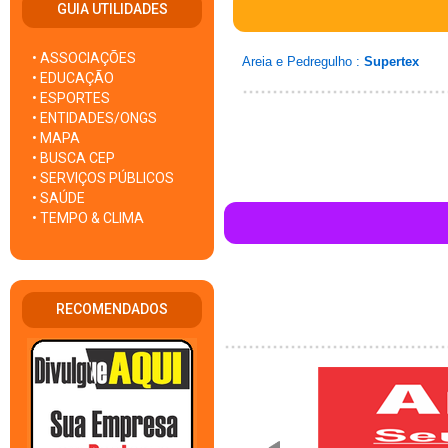
GUIA UTILIDADES
• ASSOCIAÇÕES
Areia e Pedregulho :
Supertex
• EDUCAÇÃO
• ESPORTES
• ENTIDADES/ONGS
• MAPA
• BUSCA CEP
• SERVIÇOS PÚBLICOS
• SAÚDE
• TEMPO & CLIMA
RECOMENDADOS