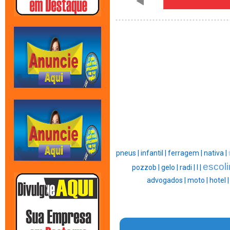
pneus |
infantil |
ferragem |
nativa |
escoli
pozzob |
gelo |
radi |
l |
advogados |
moto |
hotel 