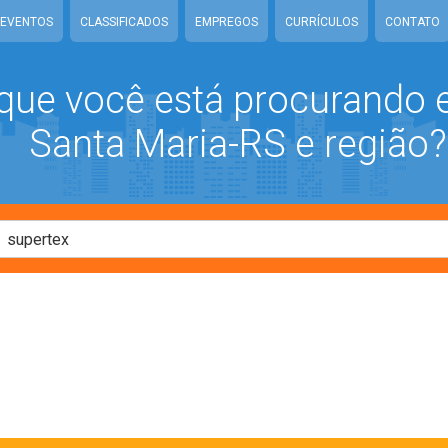
EVENTOS
CLASSIFICADOS
EMPREGOS
CURRÍCULOS
CONTATO
que você está procurando
Santa Maria-RS e região?