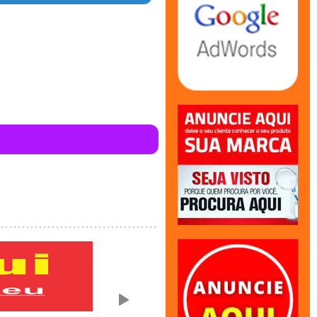
en in
44