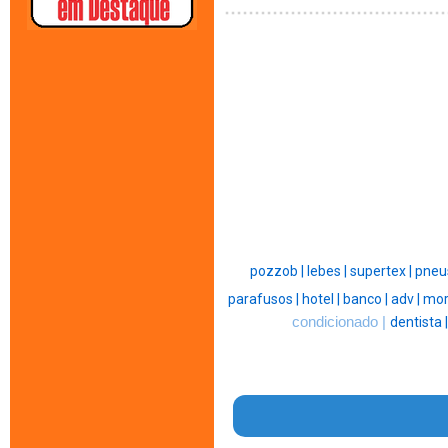
pozzob |
lebes |
supertex |
pneu
parafusos |
hotel |
banco |
adv |
mor
condicionado |
dentista 