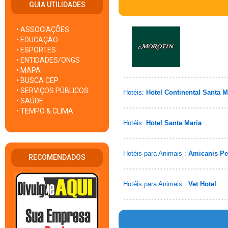
GUIA UTILIDADES
• ASSOCIAÇÕES
• EDUCAÇÃO
• ESPORTES
• ENTIDADES/ONGS
• MAPA
• BUSCA CEP
• SERVIÇOS PÚBLICOS
Hotéis:
Hotel Continental Santa M
• SAÚDE
• TEMPO & CLIMA
Hotéis:
Hotel Santa Maria
Hotéis para Animais :
Amicanis Pe
RECOMENDADOS
Hotéis para Animais :
Vet Hotel