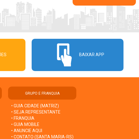
ÕES
BAIXAR APP
GRUPO E FRANQUIA
• GUIA CIDADE (MATRIZ)
• SEJA REPRESENTANTE
• FRANQUIA
• GUIA MOBILE
• ANUNCIE AQUI
• CONTATO (SANTA MARIA-RS)