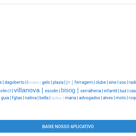
jn |
s |
dagoberto |
|
gelo |
plaza |
ferragem |
clube |
sine |
sos |
radi
hotéis |
villanova |
bisog |
otin |
l |
escolin |
serralheria |
infantil |
luiz |
cas
|
guia |
fgtas |
nativa |
bella |
maria |
advogados |
alves |
moto |
roq
tijolos |
BAIXE NOSSO APLICATIVO