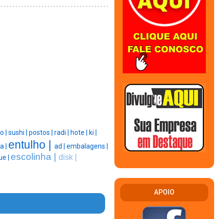
o |
sushi |
postos |
radi |
hote |
ki |
entulho |
a |
ad |
embalagens |
escolinha |
disk |
ue |
APOIO