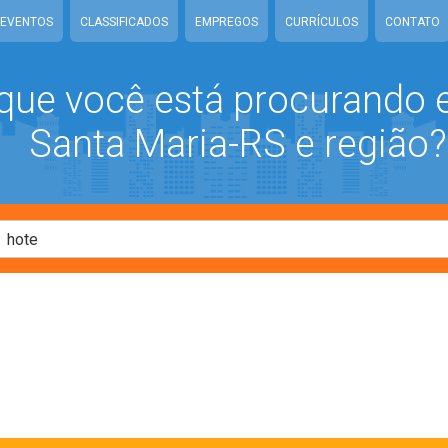
EVENTOS
CLASSIFICADOS
EMPREGOS
CURRÍCULOS
CONTATO
que você está procurando
Santa Maria-RS e região?