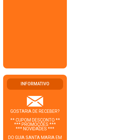
INFORMATIVO
GOSTARIA DE RECEBER?
** CUPOM DESCONTO **
*** PROMOÇÕES ***
*** NOVIDADES ***
DO GUIA SANTA MARIA EM