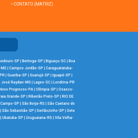
• CONTATO (MATRIZ)
bedouro-SP
|
Bertioga-SP
|
Biguaçu-SC
|
Boa
-MS
|
Campos Jordão-SP
|
Caraguatatuba-
-PR
|
Guariba-SP
|
Guarujá-SP
|
Iguapé-SP
|
|
José Raydan-MG
|
Lages-SC
|
Londrina-PR
Novo Progresso-PA
|
Olímpia-SP
|
Osasco-
raia Grande-SP
|
Ribeirão Preto-SP
|
RIO DE
o Campo-SP
|
São Borja-RS
|
São Caetano do
|
São Sebastião-SP
|
Sertãozinho-SP
|
Sete
|
Ubatuba-SP
|
Uruguaiana-RS
|
Vila Velha-