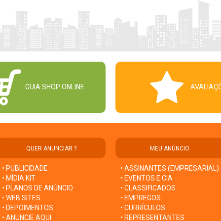
GUIA SHOP ONLINE
AVALIAÇ
QUER ANUNCIAR ?
MEU ANÚNCIO
• PUBLICIDADE
• ASSINANTES (EMPRESARIAL)
• MÍDIA KIT
• EVENTOS E CIA
• PLANOS DE ANÚNCIO
• CLASSIFICADOS
• WEB SITES
• EMPREGOS
• DEPOIMENTOS
• CURRÍCULOS
• ANUNCIE AQUI
• REPRESENTANTES