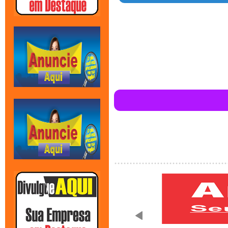
Warn
/