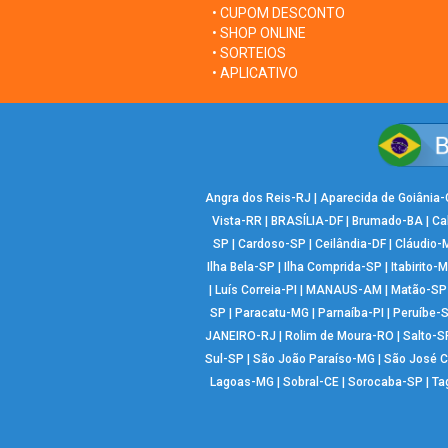
• CUPOM DESCONTO
• SHOP ONLINE
• SORTEIOS
• APLICATIVO
Angra dos Reis-RJ
|
Aparecida de Goiânia
Vista-RR
|
BRASÍLIA-DF
|
Brumado-BA
|
Ca
SP
|
Cardoso-SP
|
Ceilândia-DF
|
Cláudio-
Ilha Bela-SP
|
Ilha Comprida-SP
|
Itabirito-
|
Luís Correia-PI
|
MANAUS-AM
|
Matão-SP
SP
|
Paracatu-MG
|
Parnaíba-PI
|
Peruíbe-
JANEIRO-RJ
|
Rolim de Moura-RO
|
Salto-S
Sul-SP
|
São João Paraíso-MG
|
São José 
Lagoas-MG
|
Sobral-CE
|
Sorocaba-SP
|
Ta