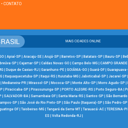
• CONTATO
MAIS CIDADES ONLINE
-GO
|
Apiaí-SP
|
Aracaju-SE
|
Arujá-SP
|
Barretos-SP
|
Batatais-SP
|
Bauru-SP
|
Be
breúva-SP
|
Cajamar-SP
|
Caldas Novas-GO
|
Campo Belo-MG
|
CAMPO GRANDE
MG
|
Duque de Caxias-RJ
|
Garanhuns-PE
|
GOIÂNIA-GO
|
Guará-DF
|
Guarapuava
MG
|
Itaquaquecetuba-SP
|
Itaqui-RS
|
Ituiutaba-MG
|
Jaboticabal-SP
|
Jacareí-SP
|
Medianeira-PR
|
Mirassol-SP
|
Mococa-SP
|
Monte Alto-SP
|
Morro Agudo-SP
|
SP
|
Piracicaba-SP
|
Pirassununga-SP
|
PORTO ALEGRE-RS
|
Porto Seguro-BA
|
P
P
|
SALVADOR-BA
|
Samambaia-DF
|
Santa Maria-RS
|
Santos-SP
|
São Bernard
Campos-SP
|
São José do Rio Preto-SP
|
São Paulo (Itaquera)-SP
|
São Pedro-SP
guatinga-DF
|
Taiobeiras-MG
|
Tangará da Serra-MT
|
Tarauacá-AC
|
TERESINA-PI
ES
|
Volta Redonda-RJ
|