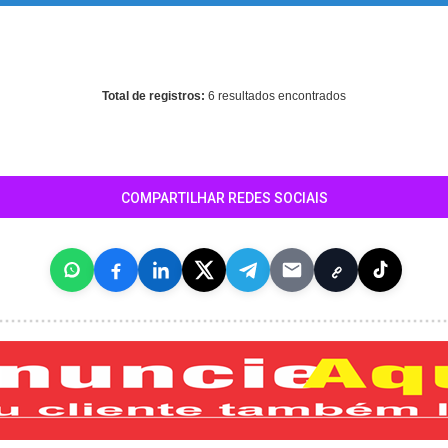
ing
: mysql_fetch_array() expects parameter 1 to be resource, array giv
home/guiasantamaria/www/conteudo_resultado_busca.php
on line
3
Total de registros:
6 resultados encontrados
COMPARTILHAR REDES SOCIAIS