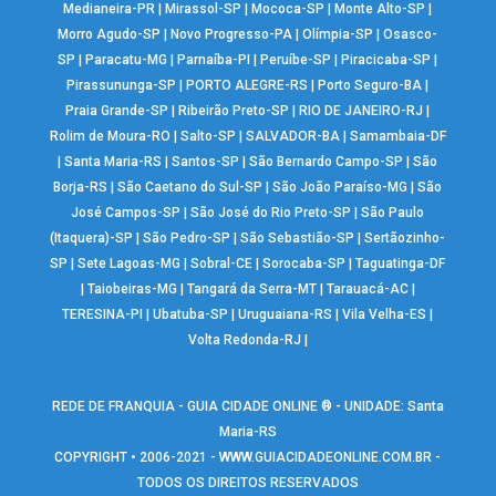
Medianeira-PR
|
Mirassol-SP
|
Mococa-SP
|
Monte Alto-SP
|
Morro Agudo-SP
|
Novo Progresso-PA
|
Olímpia-SP
|
Osasco-
SP
|
Paracatu-MG
|
Parnaíba-PI
|
Peruíbe-SP
|
Piracicaba-SP
|
Pirassununga-SP
|
PORTO ALEGRE-RS
|
Porto Seguro-BA
|
Praia Grande-SP
|
Ribeirão Preto-SP
|
RIO DE JANEIRO-RJ
|
Rolim de Moura-RO
|
Salto-SP
|
SALVADOR-BA
|
Samambaia-DF
|
Santa Maria-RS
|
Santos-SP
|
São Bernardo Campo-SP
|
São
Borja-RS
|
São Caetano do Sul-SP
|
São João Paraíso-MG
|
São
José Campos-SP
|
São José do Rio Preto-SP
|
São Paulo
(Itaquera)-SP
|
São Pedro-SP
|
São Sebastião-SP
|
Sertãozinho-
SP
|
Sete Lagoas-MG
|
Sobral-CE
|
Sorocaba-SP
|
Taguatinga-DF
|
Taiobeiras-MG
|
Tangará da Serra-MT
|
Tarauacá-AC
|
TERESINA-PI
|
Ubatuba-SP
|
Uruguaiana-RS
|
Vila Velha-ES
|
Volta Redonda-RJ
|
REDE DE FRANQUIA - GUIA CIDADE ONLINE ® - UNIDADE: Santa
Maria-RS
COPYRIGHT • 2006-2021 -
WWW.GUIACIDADEONLINE.COM.BR
-
TODOS OS DIREITOS RESERVADOS