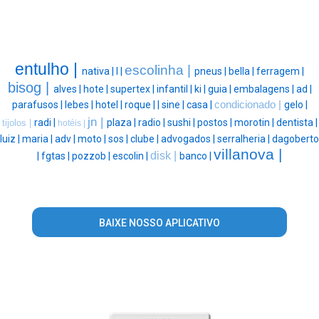
entulho |
escolinha |
nativa |
l |
pneus |
bella |
ferragem |
bisog |
alves |
hote |
supertex |
infantil |
ki |
guia |
embalagens |
ad |
parafusos |
lebes |
hotel |
roque |
|
sine |
casa |
condicionado |
gelo |
jn |
radi |
plaza |
radio |
sushi |
postos |
morotin |
dentista |
tijolos |
hotéis |
luiz |
maria |
adv |
moto |
sos |
clube |
advogados |
serralheria |
dagoberto
villanova |
disk |
|
fgtas |
pozzob |
escolin |
banco |
BAIXE NOSSO APLICATIVO