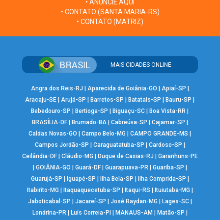
• ANUNCIE AQUI
• CONTATO (SANTA MARIA-RS)
• CONTATO (MATRIZ)
MAIS CIDADES ONLINE
Angra dos Reis-RJ
|
Aparecida de Goiânia-GO
|
Apiaí-SP
|
Aracaju-SE
|
Arujá-SP
|
Barretos-SP
|
Batatais-SP
|
Bauru-SP
|
Bebedouro-SP
|
Bertioga-SP
|
Biguaçu-SC
|
Boa Vista-RR
|
BRASÍLIA-DF
|
Brumado-BA
|
Cabreúva-SP
|
Cajamar-SP
|
Caldas Novas-GO
|
Campo Belo-MG
|
CAMPO GRANDE-MS
|
Campos Jordão-SP
|
Caraguatatuba-SP
|
Cardoso-SP
|
Ceilândia-DF
|
Cláudio-MG
|
Duque de Caxias-RJ
|
Garanhuns-PE
|
GOIÂNIA-GO
|
Guará-DF
|
Guarapuava-PR
|
Guariba-SP
|
Guarujá-SP
|
Iguapé-SP
|
Ilha Bela-SP
|
Ilha Comprida-SP
|
Itabirito-MG
|
Itaquaquecetuba-SP
|
Itaqui-RS
|
Ituiutaba-MG
|
Jaboticabal-SP
|
Jacareí-SP
|
José Raydan-MG
|
Lages-SC
|
Londrina-PR
|
Luís Correia-PI
|
MANAUS-AM
|
Matão-SP
|