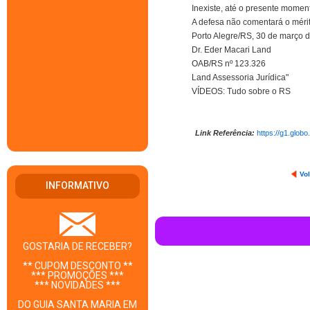
Inexiste, até o presente momen
A defesa não comentará o mérit
Porto Alegre/RS, 30 de março 
Dr. Eder Macari Land
OAB/RS nº 123.326
Land Assessoria Jurídica"
VÍDEOS: Tudo sobre o RS
Link Referência:
https://g1.glob
Vol
INFORMATIVO
GOSTARIA DE RECEBER?
** CUPOM DESCONTO **
*** PROMOÇÕES ***
*** NOVIDADES ***
DO GUIA SANTA MARIA EM