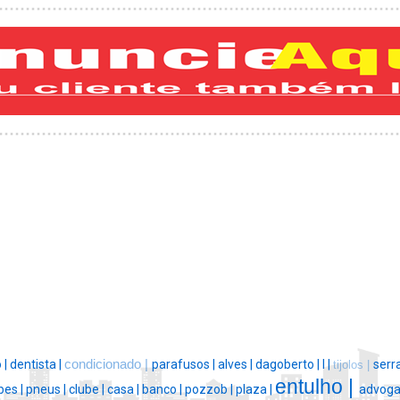
 |
dentista |
condicionado |
parafusos |
alves |
dagoberto |
l |
serra
tijolos |
entulho |
bes |
pneus |
clube |
casa |
banco |
pozzob |
plaza |
advoga