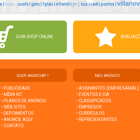
villano
jn |
o |
sushi |
gelo |
fgtas |
infantil |
luiz |
radi |
postos |
hotéis |
GUIA SHOP ONLINE
AVALIAÇ
QUER ANUNCIAR ?
MEU ANÚNCIO
• PUBLICIDADE
• ASSINANTES (EMPRESARIAL)
• MÍDIA KIT
• EVENTOS E CIA
• PLANOS DE ANÚNCIO
• CLASSIFICADOS
• WEB SITES
• EMPREGOS
• DEPOIMENTOS
• CURRÍCULOS
• ANUNCIE AQUI
• REPRESENTANTES
• CONTATO