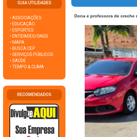
GUIA UTILIDADES
Dona e professora de creche 
• ASSOCIAÇÕES
• EDUCAÇÃO
• ESPORTES
• ENTIDADES/ONGS
• MAPA
• BUSCA CEP
• SERVIÇOS PÚBLICOS
• SAÚDE
• TEMPO & CLIMA
RECOMENDADOS