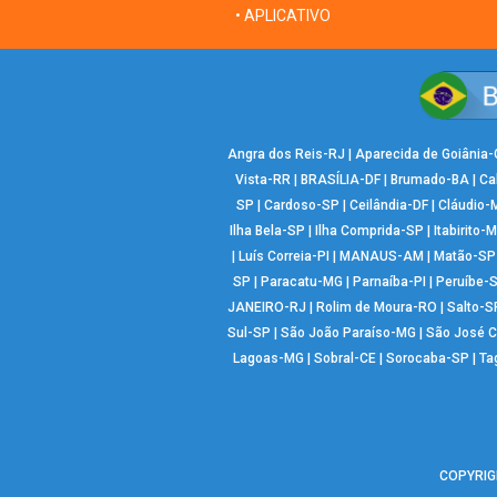
• APLICATIVO
Angra dos Reis-RJ
|
Aparecida de Goiânia
Vista-RR
|
BRASÍLIA-DF
|
Brumado-BA
|
Ca
SP
|
Cardoso-SP
|
Ceilândia-DF
|
Cláudio-
Ilha Bela-SP
|
Ilha Comprida-SP
|
Itabirito-
|
Luís Correia-PI
|
MANAUS-AM
|
Matão-SP
SP
|
Paracatu-MG
|
Parnaíba-PI
|
Peruíbe-
JANEIRO-RJ
|
Rolim de Moura-RO
|
Salto-S
Sul-SP
|
São João Paraíso-MG
|
São José 
Lagoas-MG
|
Sobral-CE
|
Sorocaba-SP
|
Ta
COPYRIGH