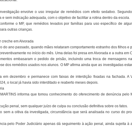
ducacional.
investigação envolve o uso irregular de remédios com efeito sedativo. Segun
 e sem indicação adequada, com o objetivo de facilitar a rotina dentro da escola.
onforme o MP, que remédios levados por famílias para uso específico de algu
para outras crianças.
 creche em Alvorada
o do ano passado, quando mães relataram comportamento estranho dos filhos e pro
reventivamente no início do mês. Uma delas foi presa em Alvorada e a outra em 
mentos embasaram o pedido de prisão, incluindo uma troca de mensagens na 
ose dos remédios usados nos alunos. O MP afirma ainda que as investigadas esta
da em dezembro e permanece com faixas de interdição fixadas na fachada. A Vi
4, o local já havia sido interditado e reaberto meses depois.
ria
ARTINS informa que tomou conhecimento do oferecimento de denúncia pelo Mi
ecução penal, sem qualquer juízo de culpa ou conclusão definitiva sobre os fatos.
uído sem a oitiva da investigada, circunstância que será analisada no curso do 
cia pelo Poder Judiciário apenas dá seguimento à ação penal, ainda sujeita à a