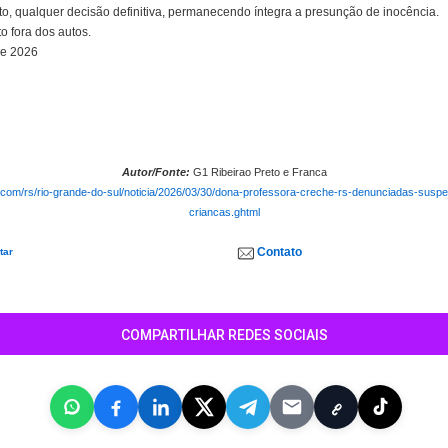
to, qualquer decisão definitiva, permanecendo íntegra a presunção de inocência.
o fora dos autos.
de 2026
Autor/Fonte:
G1 Ribeirao Preto e Franca
o.com/rs/rio-grande-do-sul/noticia/2026/03/30/dona-professora-creche-rs-denunciadas-susp
criancas.ghtml
Contato
tar
COMPARTILHAR REDES SOCIAIS