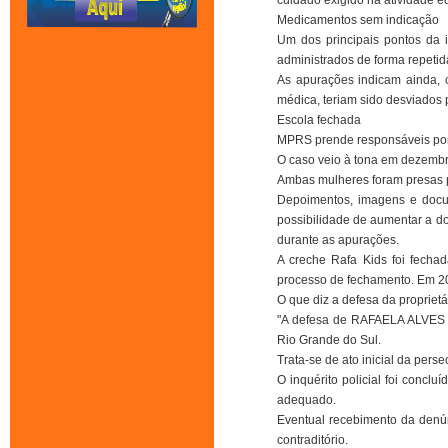
cuidado exigido na atividade e
Medicamentos sem indicação
Um dos principais pontos da 
administrados de forma repetida
As apurações indicam ainda, c
médica, teriam sido desviados 
Escola fechada
MPRS prende responsáveis por
O caso veio à tona em dezembr
Ambas mulheres foram presas p
Depoimentos, imagens e docu
possibilidade de aumentar a d
durante as apurações.
A creche Rafa Kids foi fecha
processo de fechamento. Em 202
O que diz a defesa da proprietá
"A defesa de RAFAELA ALVES M
Rio Grande do Sul.
Trata-se de ato inicial da pers
O inquérito policial foi concl
adequado.
Eventual recebimento da denún
contraditório.