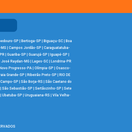
bedouro-SP
|
Bertioga-SP
|
Biguaçu-SC
|
Boa
-MS
|
Campos Jordão-SP
|
Caraguatatuba-
-PR
|
Guariba-SP
|
Guarujá-SP
|
Iguapé-SP
|
|
José Raydan-MG
|
Lages-SC
|
Londrina-PR
Novo Progresso-PA
|
Olímpia-SP
|
Osasco-
raia Grande-SP
|
Ribeirão Preto-SP
|
RIO DE
o Campo-SP
|
São Borja-RS
|
São Caetano do
|
São Sebastião-SP
|
Sertãozinho-SP
|
Sete
|
Ubatuba-SP
|
Uruguaiana-RS
|
Vila Velha-
SERVADOS