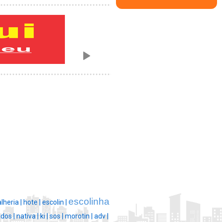
escolinha
lheria |
hote |
escolin |
dos |
nativa |
ki |
sos |
morotin |
adv |