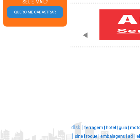
SEU E-MAIL?
disk |
ferragem |
hotel |
guia |
moto
|
sine |
roque |
embalagens |
ad |
le