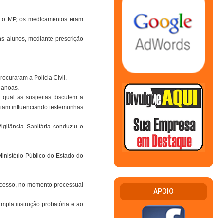
do o MP, os medicamentos eram
ns alunos, mediante prescrição
curaram a Polícia Civil.
Canoas.
qual as suspeitas discutem a
riam influenciando testemunhas
gilância Sanitária conduziu o
nistério Público do Estado do
processo, no momento processual
APOIO
mpla instrução probatória e ao