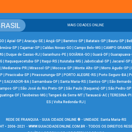
MAIS CIDADES ONLINE
-GO
|
Apiaí-SP
|
Aracaju-SE
|
Arujá-SP
|
Barretos-SP
|
Batatais-SP
|
Bauru-SP
|
Be
breúva-SP
|
Cajamar-SP
|
Caldas Novas-GO
|
Campo Belo-MG
|
CAMPO GRANDE
MG
|
Duque de Caxias-RJ
|
Garanhuns-PE
|
GOIÂNIA-GO
|
Guará-DF
|
Guarapuava
MG
|
Itaquaquecetuba-SP
|
Itaqui-RS
|
Ituiutaba-MG
|
Jaboticabal-SP
|
Jacareí-SP
|
Medianeira-PR
|
Mirassol-SP
|
Mococa-SP
|
Monte Alto-SP
|
Morro Agudo-SP
|
SP
|
Piracicaba-SP
|
Pirassununga-SP
|
PORTO ALEGRE-RS
|
Porto Seguro-BA
|
P
P
|
SALVADOR-BA
|
Samambaia-DF
|
Santa Maria-RS
|
Santos-SP
|
São Bernard
Campos-SP
|
São José do Rio Preto-SP
|
São Paulo (Itaquera)-SP
|
São Pedro-SP
guatinga-DF
|
Taiobeiras-MG
|
Tangará da Serra-MT
|
Tarauacá-AC
|
TERESINA-PI
ES
|
Volta Redonda-RJ
|
REDE DE FRANQUIA - GUIA CIDADE ONLINE ® - UNIDADE: Santa Maria-RS
T • 2006-2021 -
WWW.GUIACIDADEONLINE.COM.BR
- TODOS OS DIREITOS RE