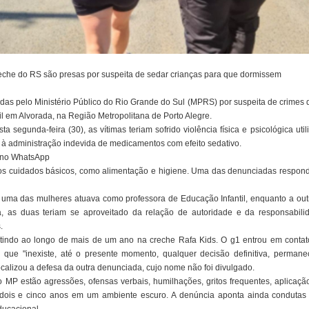
reche do RS são presas por suspeita de sedar crianças para que dormissem
s pelo Ministério Público do Rio Grande do Sul (MPRS) por suspeita de crimes d
l em Alvorada, na Região Metropolitana de Porto Alegre.
 segunda-feira (30), as vítimas teriam sofrido violência física e psicológica ut
 à administração indevida de medicamentos com efeito sedativo.
 no WhatsApp
s cuidados básicos, como alimentação e higiene. Uma das denunciadas respon
 uma das mulheres atuava como professora de Educação Infantil, enquanto a outr
, as duas teriam se aproveitado da relação de autoridade e da responsabil
.
tindo ao longo de mais de um ano na creche Rafa Kids. O g1 entrou em contat
u que "inexiste, até o presente momento, qualquer decisão definitiva, perman
ocalizou a defesa da outra denunciada, cujo nome não foi divulgado.
lo MP estão agressões, ofensas verbais, humilhações, gritos frequentes, aplicaç
dois e cinco anos em um ambiente escuro. A denúncia aponta ainda condutas