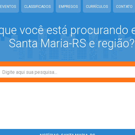
EVENTOS
CLASSIFICADOS
EMPREGOS
CURRÍCULOS
CONTATO
que você está procurando
Santa Maria-RS e região?