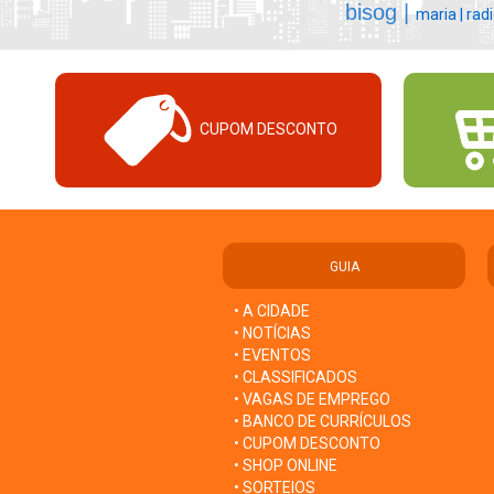
bisog |
maria |
radi
CUPOM DESCONTO
GUIA
• A CIDADE
• NOTÍCIAS
• EVENTOS
• CLASSIFICADOS
• VAGAS DE EMPREGO
• BANCO DE CURRÍCULOS
• CUPOM DESCONTO
• SHOP ONLINE
• SORTEIOS