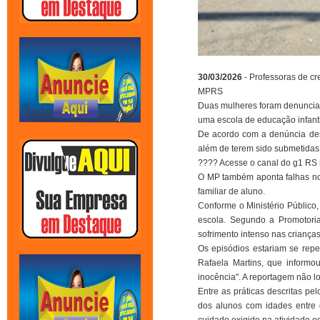
30/03/2026
- Professoras de c
MPRS
Duas mulheres foram denunciada
uma escola de educação infanti
De acordo com a denúncia desta
além de terem sido submetidas
???? Acesse o canal do g1 RS
O MP também aponta falhas no
familiar de aluno.
Conforme o Ministério Público,
escola. Segundo a Promotoria
sofrimento intenso nas crianças
Os episódios estariam se repe
Rafaela Martins, que informo
inocência". A reportagem não l
Entre as práticas descritas pe
dos alunos com idades entre 