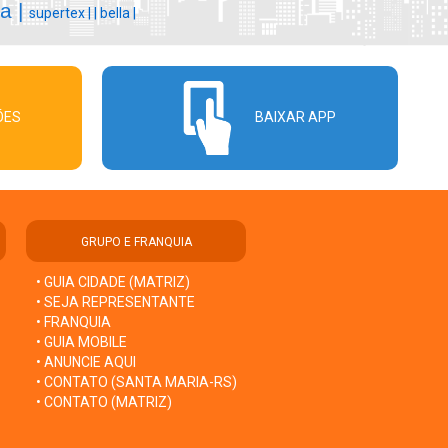
va |
supertex |
|
bella |
ÕES
BAIXAR APP
GRUPO E FRANQUIA
• GUIA CIDADE (MATRIZ)
• SEJA REPRESENTANTE
• FRANQUIA
• GUIA MOBILE
• ANUNCIE AQUI
• CONTATO (SANTA MARIA-RS)
• CONTATO (MATRIZ)