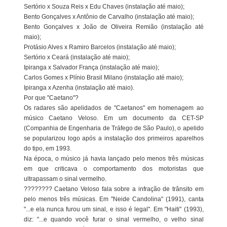
Sertório x Souza Reis x Edu Chaves (instalação até maio);
Bento Gonçalves x Antônio de Carvalho (instalação até maio);
Bento Gonçalves x João de Oliveira Remião (instalação até
maio);
Protásio Alves x Ramiro Barcelos (instalação até maio);
Sertório x Ceará (instalação até maio);
Ipiranga x Salvador França (instalação até maio);
Carlos Gomes x Plínio Brasil Milano (instalação até maio);
Ipiranga x Azenha (instalação até maio).
Por que "Caetano"?
Os radares são apelidados de "Caetanos" em homenagem ao
músico Caetano Veloso. Em um documento da CET-SP
(Companhia de Engenharia de Tráfego de São Paulo), o apelido
se popularizou logo após a instalação dos primeiros aparelhos
do tipo, em 1993.
Na época, o músico já havia lançado pelo menos três músicas
em que criticava o comportamento dos motoristas que
ultrapassam o sinal vermelho.
???????? Caetano Veloso fala sobre a infração de trânsito em
pelo menos três músicas. Em "Neide Candolina" (1991), canta
"...e ela nunca furou um sinal, e isso é legal". Em "Haiti" (1993),
diz: "...e quando você furar o sinal vermelho, o velho sinal