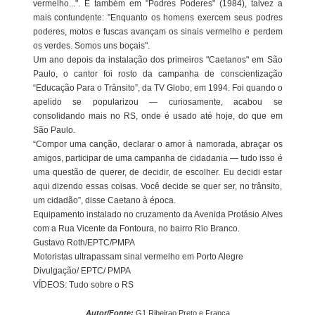
vermelho...". E também em "Podres Poderes" (1984), talvez a
mais contundente: "Enquanto os homens exercem seus podres
poderes, motos e fuscas avançam os sinais vermelho e perdem
os verdes. Somos uns boçais".
Um ano depois da instalação dos primeiros "Caetanos" em São
Paulo, o cantor foi rosto da campanha de conscientização
“Educação Para o Trânsito”, da TV Globo, em 1994. Foi quando o
apelido se popularizou — curiosamente, acabou se
consolidando mais no RS, onde é usado até hoje, do que em
São Paulo.
“Compor uma canção, declarar o amor à namorada, abraçar os
amigos, participar de uma campanha de cidadania — tudo isso é
uma questão de querer, de decidir, de escolher. Eu decidi estar
aqui dizendo essas coisas. Você decide se quer ser, no trânsito,
um cidadão”, disse Caetano à época.
Equipamento instalado no cruzamento da Avenida Protásio Alves
com a Rua Vicente da Fontoura, no bairro Rio Branco.
Gustavo Roth/EPTC/PMPA
Motoristas ultrapassam sinal vermelho em Porto Alegre
Divulgação/ EPTC/ PMPA
VÍDEOS: Tudo sobre o RS
Autor/Fonte:
G1 Ribeirao Preto e Franca