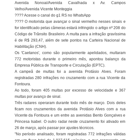
Avenida Nonoai/Avenida Cavalhada x Av. Campos
Velho/Avenida Vicente Monteggia
???? Acesse o canal do g1 RS no WhatsApp
???? O motorista que avançar o sinal vermelho nesses sinais e
for identificado pelas câmeras estará infringido o artigo nº 208 do
Código de Trânsito Brasileiro. A multa para a infração gravíssima
é de R$ 293,47, além de sete pontos na Carteira Nacional de
Habilitação (CNH).
Os 'Caetanos', como são popularmente apelidados, multaram
772 motoristas durante o primeiro mês, apontou balanço da
Empresa Pública de Transporte e Circulação (EPTC).
A campeã de multas foi a avenida Protásio Alves. Foram
registradas 280 infrações no cruzamento com a rua Vicente da
Fontoura.
Ao todo, foram 405 multas por excesso de velocidade e 367
multas por avanço de sinal.
Três radares operaram durante todo mês de março. Dois deles
ficam nos cruzamentos da avenida Protásio Alves com a rua
Vicente da Fontoura e um entre as avenidas Bento Gonçalves e
Princesa Isabel. O outro radar neste cruzamento foi ativado em
26 de março, após passar por ajustes técnicos.
"No período analisado, foram registradas 772 infrações válidas