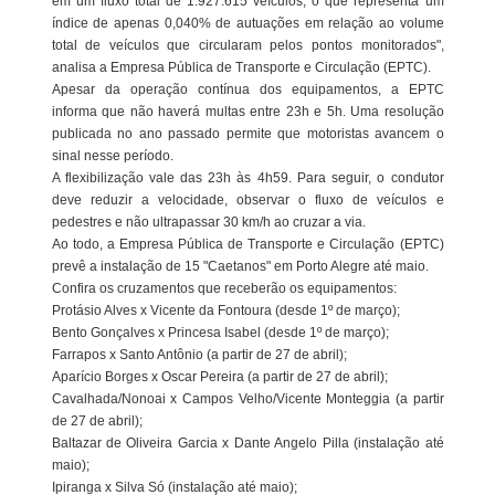
em um fluxo total de 1.927.615 veículos, o que representa um
índice de apenas 0,040% de autuações em relação ao volume
total de veículos que circularam pelos pontos monitorados",
analisa a Empresa Pública de Transporte e Circulação (EPTC).
Apesar da operação contínua dos equipamentos, a EPTC
informa que não haverá multas entre 23h e 5h. Uma resolução
publicada no ano passado permite que motoristas avancem o
sinal nesse período.
A flexibilização vale das 23h às 4h59. Para seguir, o condutor
deve reduzir a velocidade, observar o fluxo de veículos e
pedestres e não ultrapassar 30 km/h ao cruzar a via.
Ao todo, a Empresa Pública de Transporte e Circulação (EPTC)
prevê a instalação de 15 "Caetanos" em Porto Alegre até maio.
Confira os cruzamentos que receberão os equipamentos:
Protásio Alves x Vicente da Fontoura (desde 1º de março);
Bento Gonçalves x Princesa Isabel (desde 1º de março);
Farrapos x Santo Antônio (a partir de 27 de abril);
Aparício Borges x Oscar Pereira (a partir de 27 de abril);
Cavalhada/Nonoai x Campos Velho/Vicente Monteggia (a partir
de 27 de abril);
Baltazar de Oliveira Garcia x Dante Angelo Pilla (instalação até
maio);
Ipiranga x Silva Só (instalação até maio);