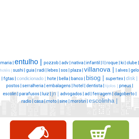
entulho |
maria |
pozzob |
adv |
nativa |
infantil |
l |
roque |
ki |
clube |
villanova |
sushi |
guia |
radi |
lebes |
sos |
plaza |
|
alves |
gelo
hotéis |
bisog |
disk |
|
fgtas |
condicionado |
hote |
bella |
banco |
supertex |
postos |
serralheria |
embalagens |
hotel |
dentista |
pneus |
tijolos |
jn |
escolin |
parafusos |
luiz |
advogados |
ad |
ferragem |
dagoberto |
escolinha |
radio |
casa |
moto |
sine |
morotin |