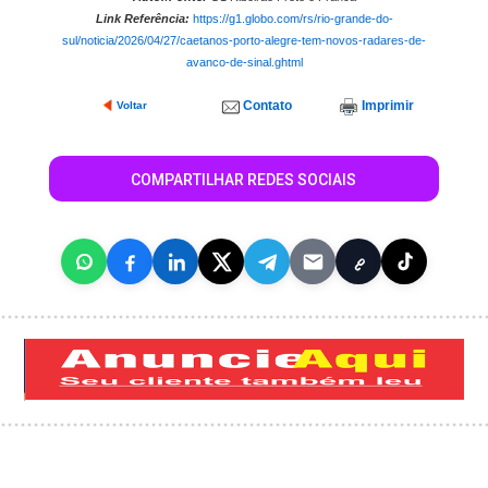
Link Referência:
https://g1.globo.com/rs/rio-grande-do-
sul/noticia/2026/04/27/caetanos-porto-alegre-tem-novos-radares-de-
avanco-de-sinal.ghtml
Contato
Imprimir
Voltar
COMPARTILHAR REDES SOCIAIS