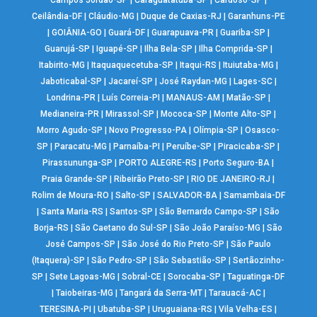
Campos Jordão-SP
|
Caraguatatuba-SP
|
Cardoso-SP
|
Ceilândia-DF
|
Cláudio-MG
|
Duque de Caxias-RJ
|
Garanhuns-PE
|
GOIÂNIA-GO
|
Guará-DF
|
Guarapuava-PR
|
Guariba-SP
|
Guarujá-SP
|
Iguapé-SP
|
Ilha Bela-SP
|
Ilha Comprida-SP
|
Itabirito-MG
|
Itaquaquecetuba-SP
|
Itaqui-RS
|
Ituiutaba-MG
|
Jaboticabal-SP
|
Jacareí-SP
|
José Raydan-MG
|
Lages-SC
|
Londrina-PR
|
Luís Correia-PI
|
MANAUS-AM
|
Matão-SP
|
Medianeira-PR
|
Mirassol-SP
|
Mococa-SP
|
Monte Alto-SP
|
Morro Agudo-SP
|
Novo Progresso-PA
|
Olímpia-SP
|
Osasco-
SP
|
Paracatu-MG
|
Parnaíba-PI
|
Peruíbe-SP
|
Piracicaba-SP
|
Pirassununga-SP
|
PORTO ALEGRE-RS
|
Porto Seguro-BA
|
Praia Grande-SP
|
Ribeirão Preto-SP
|
RIO DE JANEIRO-RJ
|
Rolim de Moura-RO
|
Salto-SP
|
SALVADOR-BA
|
Samambaia-DF
|
Santa Maria-RS
|
Santos-SP
|
São Bernardo Campo-SP
|
São
Borja-RS
|
São Caetano do Sul-SP
|
São João Paraíso-MG
|
São
José Campos-SP
|
São José do Rio Preto-SP
|
São Paulo
(Itaquera)-SP
|
São Pedro-SP
|
São Sebastião-SP
|
Sertãozinho-
SP
|
Sete Lagoas-MG
|
Sobral-CE
|
Sorocaba-SP
|
Taguatinga-DF
|
Taiobeiras-MG
|
Tangará da Serra-MT
|
Tarauacá-AC
|
TERESINA-PI
|
Ubatuba-SP
|
Uruguaiana-RS
|
Vila Velha-ES
|