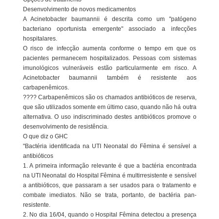
Desenvolvimento de novos medicamentos
A Acinetobacter baumannii é descrita como um "patógeno
bacteriano oportunista emergente" associado a infecções
hospitalares.
O risco de infecção aumenta conforme o tempo em que os
pacientes permanecem hospitalizados. Pessoas com sistemas
imunológicos vulneráveis estão particularmente em risco. A
Acinetobacter baumannii também é resistente aos
carbapenêmicos.
???? Carbapenêmicos são os chamados antibióticos de reserva,
que são utilizados somente em último caso, quando não há outra
alternativa. O uso indiscriminado destes antibióticos promove o
desenvolvimento de resistência.
O que diz o GHC
"Bactéria identificada na UTI Neonatal do Fêmina é sensível a
antibióticos
1. A primeira informação relevante é que a bactéria encontrada
na UTI Neonatal do Hospital Fêmina é multirresistente e sensível
a antibióticos, que passaram a ser usados para o tratamento e
combate imediatos. Não se trata, portanto, de bactéria pan-
resistente.
2. No dia 16/04, quando o Hospital Fêmina detectou a presença