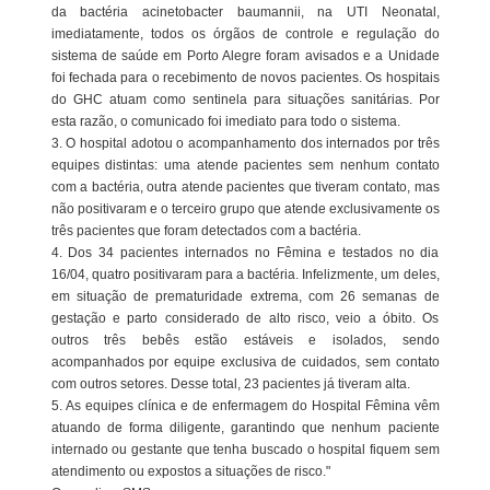
da bactéria acinetobacter baumannii, na UTI Neonatal,
imediatamente, todos os órgãos de controle e regulação do
sistema de saúde em Porto Alegre foram avisados e a Unidade
foi fechada para o recebimento de novos pacientes. Os hospitais
do GHC atuam como sentinela para situações sanitárias. Por
esta razão, o comunicado foi imediato para todo o sistema.
3. O hospital adotou o acompanhamento dos internados por três
equipes distintas: uma atende pacientes sem nenhum contato
com a bactéria, outra atende pacientes que tiveram contato, mas
não positivaram e o terceiro grupo que atende exclusivamente os
três pacientes que foram detectados com a bactéria.
4. Dos 34 pacientes internados no Fêmina e testados no dia
16/04, quatro positivaram para a bactéria. Infelizmente, um deles,
em situação de prematuridade extrema, com 26 semanas de
gestação e parto considerado de alto risco, veio a óbito. Os
outros três bebês estão estáveis e isolados, sendo
acompanhados por equipe exclusiva de cuidados, sem contato
com outros setores. Desse total, 23 pacientes já tiveram alta.
5. As equipes clínica e de enfermagem do Hospital Fêmina vêm
atuando de forma diligente, garantindo que nenhum paciente
internado ou gestante que tenha buscado o hospital fiquem sem
atendimento ou expostos a situações de risco."