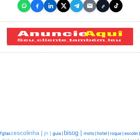
bisog |
escolinha |
jn |
fgtas |
guia |
moto |
hotel |
roque |
escolin |