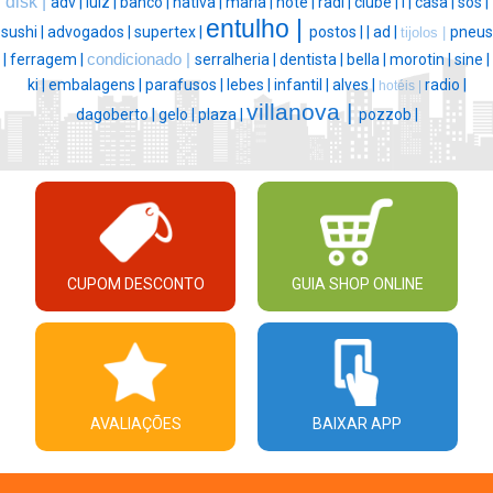
disk |
adv |
luiz |
banco |
nativa |
maria |
hote |
radi |
clube |
l |
casa |
sos |
entulho |
sushi |
advogados |
supertex |
postos |
|
ad |
pneus
tijolos |
|
ferragem |
condicionado |
serralheria |
dentista |
bella |
morotin |
sine |
ki |
embalagens |
parafusos |
lebes |
infantil |
alves |
radio |
hotéis |
villanova |
dagoberto |
gelo |
plaza |
pozzob |
CUPOM DESCONTO
GUIA SHOP ONLINE
AVALIAÇÕES
BAIXAR APP