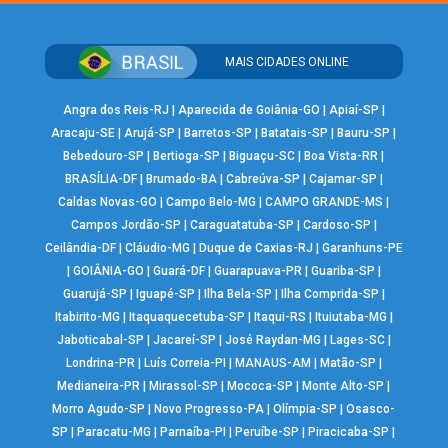
MAIS CIDADES ONLINE
Angra dos Reis-RJ
|
Aparecida de Goiânia-GO
|
Apiaí-SP
|
Aracaju-SE
|
Arujá-SP
|
Barretos-SP
|
Batatais-SP
|
Bauru-SP
|
Bebedouro-SP
|
Bertioga-SP
|
Biguaçu-SC
|
Boa Vista-RR
|
BRASÍLIA-DF
|
Brumado-BA
|
Cabreúva-SP
|
Cajamar-SP
|
Caldas Novas-GO
|
Campo Belo-MG
|
CAMPO GRANDE-MS
|
Campos Jordão-SP
|
Caraguatatuba-SP
|
Cardoso-SP
|
Ceilândia-DF
|
Cláudio-MG
|
Duque de Caxias-RJ
|
Garanhuns-PE
|
GOIÂNIA-GO
|
Guará-DF
|
Guarapuava-PR
|
Guariba-SP
|
Guarujá-SP
|
Iguapé-SP
|
Ilha Bela-SP
|
Ilha Comprida-SP
|
Itabirito-MG
|
Itaquaquecetuba-SP
|
Itaqui-RS
|
Ituiutaba-MG
|
Jaboticabal-SP
|
Jacareí-SP
|
José Raydan-MG
|
Lages-SC
|
Londrina-PR
|
Luís Correia-PI
|
MANAUS-AM
|
Matão-SP
|
Medianeira-PR
|
Mirassol-SP
|
Mococa-SP
|
Monte Alto-SP
|
Morro Agudo-SP
|
Novo Progresso-PA
|
Olímpia-SP
|
Osasco-
SP
|
Paracatu-MG
|
Parnaíba-PI
|
Peruíbe-SP
|
Piracicaba-SP
|