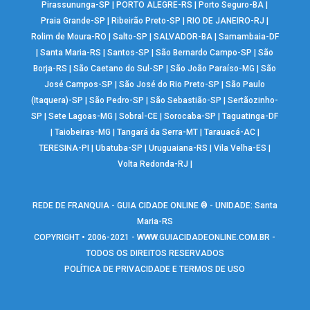
Pirassununga-SP
|
PORTO ALEGRE-RS
|
Porto Seguro-BA
|
Praia Grande-SP
|
Ribeirão Preto-SP
|
RIO DE JANEIRO-RJ
|
Rolim de Moura-RO
|
Salto-SP
|
SALVADOR-BA
|
Samambaia-DF
|
Santa Maria-RS
|
Santos-SP
|
São Bernardo Campo-SP
|
São
Borja-RS
|
São Caetano do Sul-SP
|
São João Paraíso-MG
|
São
José Campos-SP
|
São José do Rio Preto-SP
|
São Paulo
(Itaquera)-SP
|
São Pedro-SP
|
São Sebastião-SP
|
Sertãozinho-
SP
|
Sete Lagoas-MG
|
Sobral-CE
|
Sorocaba-SP
|
Taguatinga-DF
|
Taiobeiras-MG
|
Tangará da Serra-MT
|
Tarauacá-AC
|
TERESINA-PI
|
Ubatuba-SP
|
Uruguaiana-RS
|
Vila Velha-ES
|
Volta Redonda-RJ
|
REDE DE FRANQUIA - GUIA CIDADE ONLINE ® - UNIDADE: Santa
Maria-RS
COPYRIGHT • 2006-2021 -
WWW.GUIACIDADEONLINE.COM.BR
-
TODOS OS DIREITOS RESERVADOS
POLÍTICA DE PRIVACIDADE E TERMOS DE USO