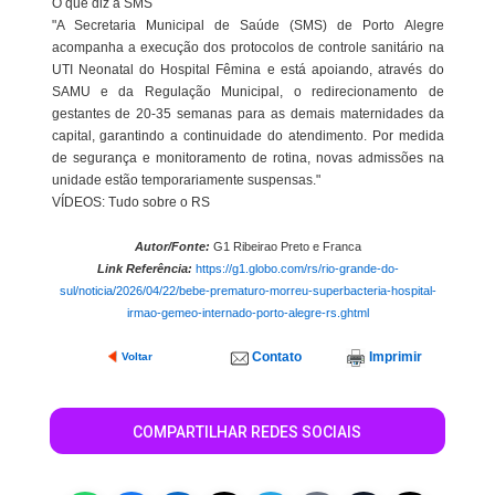
O que diz a SMS
"A Secretaria Municipal de Saúde (SMS) de Porto Alegre
acompanha a execução dos protocolos de controle sanitário na
UTI Neonatal do Hospital Fêmina e está apoiando, através do
SAMU e da Regulação Municipal, o redirecionamento de
gestantes de 20-35 semanas para as demais maternidades da
capital, garantindo a continuidade do atendimento. Por medida
de segurança e monitoramento de rotina, novas admissões na
unidade estão temporariamente suspensas."
VÍDEOS: Tudo sobre o RS
Autor/Fonte:
G1 Ribeirao Preto e Franca
Link Referência:
https://g1.globo.com/rs/rio-grande-do-
sul/noticia/2026/04/22/bebe-prematuro-morreu-superbacteria-hospital-
irmao-gemeo-internado-porto-alegre-rs.ghtml
Contato
Imprimir
Voltar
COMPARTILHAR REDES SOCIAIS