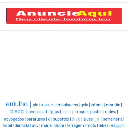
entulho |
plaza |
sine |
embalagens |
gelo |
infantil |
morotin |
bisog |
pneus |
ad |
fgtas |
l |
roque |
postos |
nativa |
hotéis |
jn |
disk |
advogados |
parafusos |
ki |
supertex |
alves |
serralheria |
hotel |
dentista |
adv |
maria |
clube |
ferragem |
moto |
lebes |
escolin |