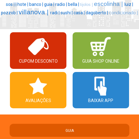
escolinha |
sos |
|
hote |
banco |
guia |
radio |
bella |
luiz |
tijolos |
villanova |
pozzob |
radi |
sushi |
casa |
dagoberto |
condicionado |
CUPOM DESCONTO
GUIA SHOP ONLINE
AVALIAÇÕES
BAIXAR APP
GUIA