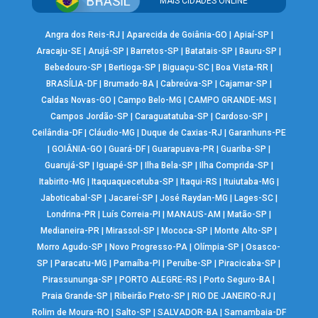
MAIS CIDADES ONLINE
Angra dos Reis-RJ
|
Aparecida de Goiânia-GO
|
Apiaí-SP
|
Aracaju-SE
|
Arujá-SP
|
Barretos-SP
|
Batatais-SP
|
Bauru-SP
|
Bebedouro-SP
|
Bertioga-SP
|
Biguaçu-SC
|
Boa Vista-RR
|
BRASÍLIA-DF
|
Brumado-BA
|
Cabreúva-SP
|
Cajamar-SP
|
Caldas Novas-GO
|
Campo Belo-MG
|
CAMPO GRANDE-MS
|
Campos Jordão-SP
|
Caraguatatuba-SP
|
Cardoso-SP
|
Ceilândia-DF
|
Cláudio-MG
|
Duque de Caxias-RJ
|
Garanhuns-PE
|
GOIÂNIA-GO
|
Guará-DF
|
Guarapuava-PR
|
Guariba-SP
|
Guarujá-SP
|
Iguapé-SP
|
Ilha Bela-SP
|
Ilha Comprida-SP
|
Itabirito-MG
|
Itaquaquecetuba-SP
|
Itaqui-RS
|
Ituiutaba-MG
|
Jaboticabal-SP
|
Jacareí-SP
|
José Raydan-MG
|
Lages-SC
|
Londrina-PR
|
Luís Correia-PI
|
MANAUS-AM
|
Matão-SP
|
Medianeira-PR
|
Mirassol-SP
|
Mococa-SP
|
Monte Alto-SP
|
Morro Agudo-SP
|
Novo Progresso-PA
|
Olímpia-SP
|
Osasco-
SP
|
Paracatu-MG
|
Parnaíba-PI
|
Peruíbe-SP
|
Piracicaba-SP
|
Pirassununga-SP
|
PORTO ALEGRE-RS
|
Porto Seguro-BA
|
Praia Grande-SP
|
Ribeirão Preto-SP
|
RIO DE JANEIRO-RJ
|
Rolim de Moura-RO
|
Salto-SP
|
SALVADOR-BA
|
Samambaia-DF