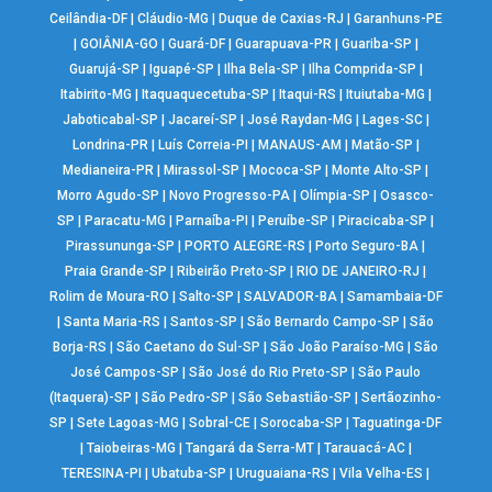
Ceilândia-DF
|
Cláudio-MG
|
Duque de Caxias-RJ
|
Garanhuns-PE
|
GOIÂNIA-GO
|
Guará-DF
|
Guarapuava-PR
|
Guariba-SP
|
Guarujá-SP
|
Iguapé-SP
|
Ilha Bela-SP
|
Ilha Comprida-SP
|
Itabirito-MG
|
Itaquaquecetuba-SP
|
Itaqui-RS
|
Ituiutaba-MG
|
Jaboticabal-SP
|
Jacareí-SP
|
José Raydan-MG
|
Lages-SC
|
Londrina-PR
|
Luís Correia-PI
|
MANAUS-AM
|
Matão-SP
|
Medianeira-PR
|
Mirassol-SP
|
Mococa-SP
|
Monte Alto-SP
|
Morro Agudo-SP
|
Novo Progresso-PA
|
Olímpia-SP
|
Osasco-
SP
|
Paracatu-MG
|
Parnaíba-PI
|
Peruíbe-SP
|
Piracicaba-SP
|
Pirassununga-SP
|
PORTO ALEGRE-RS
|
Porto Seguro-BA
|
Praia Grande-SP
|
Ribeirão Preto-SP
|
RIO DE JANEIRO-RJ
|
Rolim de Moura-RO
|
Salto-SP
|
SALVADOR-BA
|
Samambaia-DF
|
Santa Maria-RS
|
Santos-SP
|
São Bernardo Campo-SP
|
São
Borja-RS
|
São Caetano do Sul-SP
|
São João Paraíso-MG
|
São
José Campos-SP
|
São José do Rio Preto-SP
|
São Paulo
(Itaquera)-SP
|
São Pedro-SP
|
São Sebastião-SP
|
Sertãozinho-
SP
|
Sete Lagoas-MG
|
Sobral-CE
|
Sorocaba-SP
|
Taguatinga-DF
|
Taiobeiras-MG
|
Tangará da Serra-MT
|
Tarauacá-AC
|
TERESINA-PI
|
Ubatuba-SP
|
Uruguaiana-RS
|
Vila Velha-ES
|