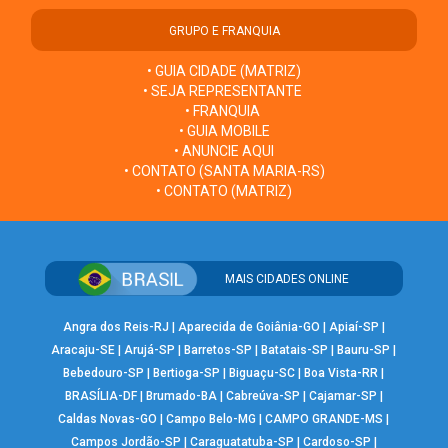
GRUPO E FRANQUIA
• GUIA CIDADE (MATRIZ)
• SEJA REPRESENTANTE
• FRANQUIA
• GUIA MOBILE
• ANUNCIE AQUI
• CONTATO (SANTA MARIA-RS)
• CONTATO (MATRIZ)
MAIS CIDADES ONLINE
Angra dos Reis-RJ
|
Aparecida de Goiânia-GO
|
Apiaí-SP
|
Aracaju-SE
|
Arujá-SP
|
Barretos-SP
|
Batatais-SP
|
Bauru-SP
|
Bebedouro-SP
|
Bertioga-SP
|
Biguaçu-SC
|
Boa Vista-RR
|
BRASÍLIA-DF
|
Brumado-BA
|
Cabreúva-SP
|
Cajamar-SP
|
Caldas Novas-GO
|
Campo Belo-MG
|
CAMPO GRANDE-MS
|
Campos Jordão-SP
|
Caraguatatuba-SP
|
Cardoso-SP
|