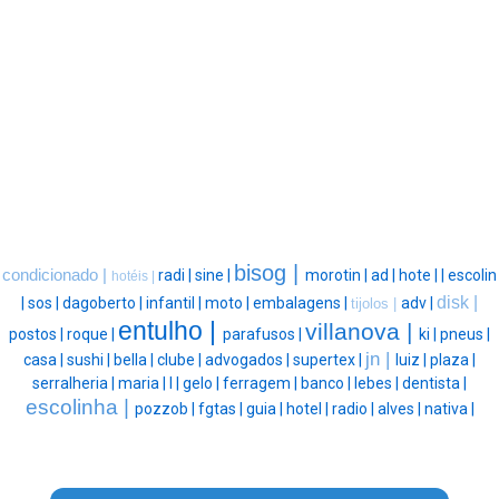
bisog |
condicionado |
radi |
sine |
morotin |
ad |
hote |
|
escolin
hotéis |
disk |
|
sos |
dagoberto |
infantil |
moto |
embalagens |
adv |
tijolos |
entulho |
villanova |
postos |
roque |
parafusos |
ki |
pneus |
jn |
casa |
sushi |
bella |
clube |
advogados |
supertex |
luiz |
plaza |
serralheria |
maria |
l |
gelo |
ferragem |
banco |
lebes |
dentista |
escolinha |
pozzob |
fgtas |
guia |
hotel |
radio |
alves |
nativa |