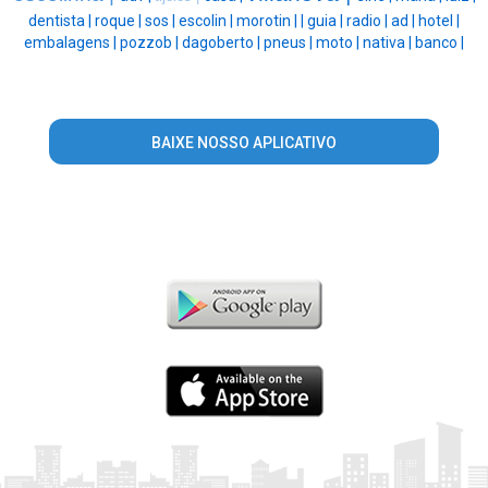
dentista |
roque |
sos |
escolin |
morotin |
|
guia |
radio |
ad |
hotel |
embalagens |
pozzob |
dagoberto |
pneus |
moto |
nativa |
banco |
BAIXE NOSSO APLICATIVO