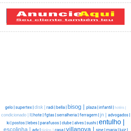
bisog |
disk |
gelo |
supertex |
radi |
bella |
plaza |
infantil |
hotéis |
jn |
condicionado |
l |
hote |
fgtas |
serralheria |
ferragem |
advogados |
entulho |
ki |
postos |
lebes |
parafusos |
clube |
alves |
sushi |
villanova |
escolinha |
adv |
casa |
sine |
maria |
luiz |
tijolos |