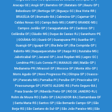
Aracaju-SE
|
Arujá-SP
|
Barretos-SP
|
Batatais-SP
|
Bauru-SP
|
Bebedouro-SP
|
Bertioga-SP
|
Biguaçu-SC
|
Boa Vista-RR
|
BRASÍLIA-DF
|
Brumado-BA
|
Cabreúva-SP
|
Cajamar-SP
|
Caldas Novas-GO
|
Campo Belo-MG
|
CAMPO GRANDE-MS
|
Campos Jordão-SP
|
Caraguatatuba-SP
|
Cardoso-SP
|
Ceilândia-DF
|
Cláudio-MG
|
Duque de Caxias-RJ
|
Garanhuns-PE
|
GOIÂNIA-GO
|
Guará-DF
|
Guarapuava-PR
|
Guariba-SP
|
Guarujá-SP
|
Iguapé-SP
|
Ilha Bela-SP
|
Ilha Comprida-SP
|
Itabirito-MG
|
Itaquaquecetuba-SP
|
Itaqui-RS
|
Ituiutaba-MG
|
Jaboticabal-SP
|
Jacareí-SP
|
José Raydan-MG
|
Lages-SC
|
Londrina-PR
|
Luís Correia-PI
|
MANAUS-AM
|
Matão-SP
|
Medianeira-PR
|
Mirassol-SP
|
Mococa-SP
|
Monte Alto-SP
|
Morro Agudo-SP
|
Novo Progresso-PA
|
Olímpia-SP
|
Osasco-
SP
|
Paracatu-MG
|
Parnaíba-PI
|
Peruíbe-SP
|
Piracicaba-SP
|
Pirassununga-SP
|
PORTO ALEGRE-RS
|
Porto Seguro-BA
|
Praia Grande-SP
|
Ribeirão Preto-SP
|
RIO DE JANEIRO-RJ
|
Rolim de Moura-RO
|
Salto-SP
|
SALVADOR-BA
|
Samambaia-DF
|
Santa Maria-RS
|
Santos-SP
|
São Bernardo Campo-SP
|
São
Borja-RS
|
São Caetano do Sul-SP
|
São João Paraíso-MG
|
São