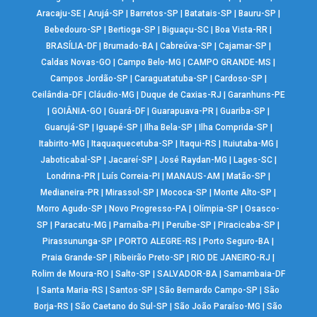
Aracaju-SE
|
Arujá-SP
|
Barretos-SP
|
Batatais-SP
|
Bauru-SP
|
Bebedouro-SP
|
Bertioga-SP
|
Biguaçu-SC
|
Boa Vista-RR
|
BRASÍLIA-DF
|
Brumado-BA
|
Cabreúva-SP
|
Cajamar-SP
|
Caldas Novas-GO
|
Campo Belo-MG
|
CAMPO GRANDE-MS
|
Campos Jordão-SP
|
Caraguatatuba-SP
|
Cardoso-SP
|
Ceilândia-DF
|
Cláudio-MG
|
Duque de Caxias-RJ
|
Garanhuns-PE
|
GOIÂNIA-GO
|
Guará-DF
|
Guarapuava-PR
|
Guariba-SP
|
Guarujá-SP
|
Iguapé-SP
|
Ilha Bela-SP
|
Ilha Comprida-SP
|
Itabirito-MG
|
Itaquaquecetuba-SP
|
Itaqui-RS
|
Ituiutaba-MG
|
Jaboticabal-SP
|
Jacareí-SP
|
José Raydan-MG
|
Lages-SC
|
Londrina-PR
|
Luís Correia-PI
|
MANAUS-AM
|
Matão-SP
|
Medianeira-PR
|
Mirassol-SP
|
Mococa-SP
|
Monte Alto-SP
|
Morro Agudo-SP
|
Novo Progresso-PA
|
Olímpia-SP
|
Osasco-
SP
|
Paracatu-MG
|
Parnaíba-PI
|
Peruíbe-SP
|
Piracicaba-SP
|
Pirassununga-SP
|
PORTO ALEGRE-RS
|
Porto Seguro-BA
|
Praia Grande-SP
|
Ribeirão Preto-SP
|
RIO DE JANEIRO-RJ
|
Rolim de Moura-RO
|
Salto-SP
|
SALVADOR-BA
|
Samambaia-DF
|
Santa Maria-RS
|
Santos-SP
|
São Bernardo Campo-SP
|
São
Borja-RS
|
São Caetano do Sul-SP
|
São João Paraíso-MG
|
São