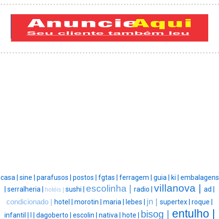
casa |
sine |
parafusos |
postos |
fgtas |
ferragem |
guia |
ki |
embalagens
villanova |
escolinha |
|
serralheria |
sushi |
radio |
ad |
hotéis |
jn |
condicionado |
hotel |
morotin |
maria |
lebes |
supertex |
roque |
entulho |
bisog |
infantil |
l |
dagoberto |
escolin |
nativa |
hote |