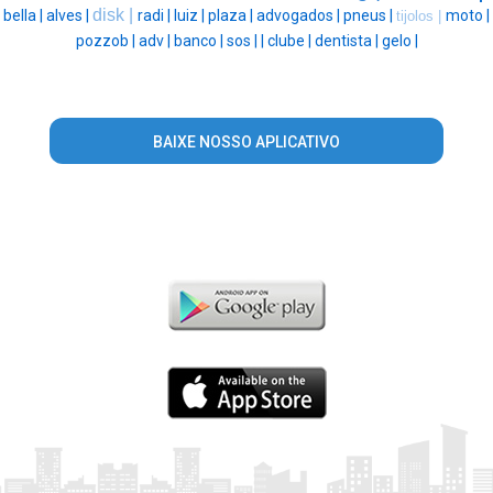
disk |
bella |
alves |
radi |
luiz |
plaza |
advogados |
pneus |
moto |
tijolos |
pozzob |
adv |
banco |
sos |
|
clube |
dentista |
gelo |
BAIXE NOSSO APLICATIVO