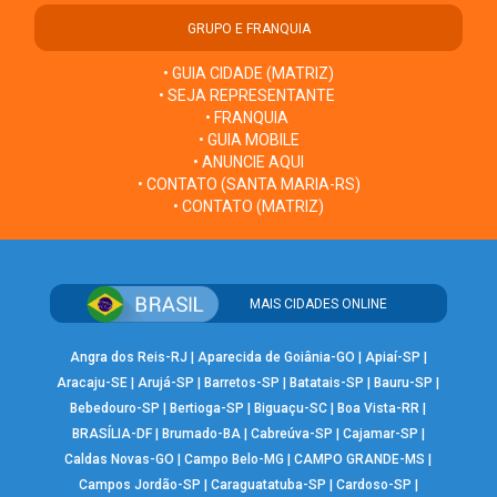
GRUPO E FRANQUIA
• GUIA CIDADE (MATRIZ)
• SEJA REPRESENTANTE
• FRANQUIA
• GUIA MOBILE
• ANUNCIE AQUI
• CONTATO (SANTA MARIA-RS)
• CONTATO (MATRIZ)
MAIS CIDADES ONLINE
Angra dos Reis-RJ
|
Aparecida de Goiânia-GO
|
Apiaí-SP
|
Aracaju-SE
|
Arujá-SP
|
Barretos-SP
|
Batatais-SP
|
Bauru-SP
|
Bebedouro-SP
|
Bertioga-SP
|
Biguaçu-SC
|
Boa Vista-RR
|
BRASÍLIA-DF
|
Brumado-BA
|
Cabreúva-SP
|
Cajamar-SP
|
Caldas Novas-GO
|
Campo Belo-MG
|
CAMPO GRANDE-MS
|
Campos Jordão-SP
|
Caraguatatuba-SP
|
Cardoso-SP
|