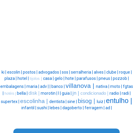
ki |
escolin |
postos |
advogados |
sos |
serralheria |
alves |
clube |
roque |
plaza |
hotel |
casa |
gelo |
hote |
parafusos |
pneus |
pozzob |
tijolos |
villanova |
embalagens |
maria |
adv |
|
banco |
nativa |
moto |
fgtas
jn |
disk |
|
bella |
morotin |
l |
guia |
condicionado |
radio |
radi |
hotéis |
entulho |
bisog |
escolinha |
supertex |
dentista |
sine |
luiz |
infantil |
sushi |
lebes |
dagoberto |
ferragem |
ad |