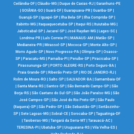
Ceilândia-DF
|
Cláudio-MG
|
Duque de Caxias-RJ
|
Garanhuns-PE
|
GOIÂNIA-GO
|
Guará-DF
|
Guarapuava-PR
|
Guariba-SP
|
Guarujá-SP
|
Iguapé-SP
|
Ilha Bela-SP
|
Ilha Comprida-SP
|
Itabirito-MG
|
Itaquaquecetuba-SP
|
Itaqui-RS
|
Ituiutaba-MG
|
Jaboticabal-SP
|
Jacareí-SP
|
José Raydan-MG
|
Lages-SC
|
Londrina-PR
|
Luís Correia-PI
|
MANAUS-AM
|
Matão-SP
|
Medianeira-PR
|
Mirassol-SP
|
Mococa-SP
|
Monte Alto-SP
|
Morro Agudo-SP
|
Novo Progresso-PA
|
Olímpia-SP
|
Osasco-
SP
|
Paracatu-MG
|
Parnaíba-PI
|
Peruíbe-SP
|
Piracicaba-SP
|
Pirassununga-SP
|
PORTO ALEGRE-RS
|
Porto Seguro-BA
|
Praia Grande-SP
|
Ribeirão Preto-SP
|
RIO DE JANEIRO-RJ
|
Rolim de Moura-RO
|
Salto-SP
|
SALVADOR-BA
|
Samambaia-DF
|
Santa Maria-RS
|
Santos-SP
|
São Bernardo Campo-SP
|
São
Borja-RS
|
São Caetano do Sul-SP
|
São João Paraíso-MG
|
São
José Campos-SP
|
São José do Rio Preto-SP
|
São Paulo
(Itaquera)-SP
|
São Pedro-SP
|
São Sebastião-SP
|
Sertãozinho-
SP
|
Sete Lagoas-MG
|
Sobral-CE
|
Sorocaba-SP
|
Taguatinga-DF
|
Taiobeiras-MG
|
Tangará da Serra-MT
|
Tarauacá-AC
|
TERESINA-PI
|
Ubatuba-SP
|
Uruguaiana-RS
|
Vila Velha-ES
|