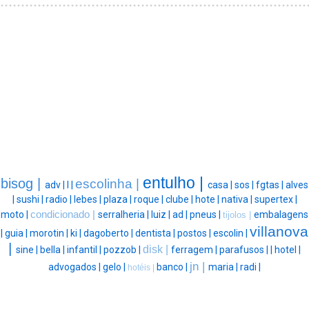
entulho |
bisog |
escolinha |
adv |
l |
casa |
sos |
fgtas |
alves
|
sushi |
radio |
lebes |
plaza |
roque |
clube |
hote |
nativa |
supertex |
moto |
condicionado |
serralheria |
luiz |
ad |
pneus |
embalagens
tijolos |
villanova
|
guia |
morotin |
ki |
dagoberto |
dentista |
postos |
escolin |
|
disk |
sine |
bella |
infantil |
pozzob |
ferragem |
parafusos |
|
hotel |
jn |
advogados |
gelo |
banco |
maria |
radi |
hotéis |