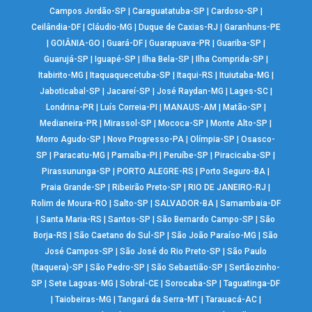
Campos Jordão-SP
|
Caraguatatuba-SP
|
Cardoso-SP
|
Ceilândia-DF
|
Cláudio-MG
|
Duque de Caxias-RJ
|
Garanhuns-PE
|
GOIÂNIA-GO
|
Guará-DF
|
Guarapuava-PR
|
Guariba-SP
|
Guarujá-SP
|
Iguapé-SP
|
Ilha Bela-SP
|
Ilha Comprida-SP
|
Itabirito-MG
|
Itaquaquecetuba-SP
|
Itaqui-RS
|
Ituiutaba-MG
|
Jaboticabal-SP
|
Jacareí-SP
|
José Raydan-MG
|
Lages-SC
|
Londrina-PR
|
Luís Correia-PI
|
MANAUS-AM
|
Matão-SP
|
Medianeira-PR
|
Mirassol-SP
|
Mococa-SP
|
Monte Alto-SP
|
Morro Agudo-SP
|
Novo Progresso-PA
|
Olímpia-SP
|
Osasco-
SP
|
Paracatu-MG
|
Parnaíba-PI
|
Peruíbe-SP
|
Piracicaba-SP
|
Pirassununga-SP
|
PORTO ALEGRE-RS
|
Porto Seguro-BA
|
Praia Grande-SP
|
Ribeirão Preto-SP
|
RIO DE JANEIRO-RJ
|
Rolim de Moura-RO
|
Salto-SP
|
SALVADOR-BA
|
Samambaia-DF
|
Santa Maria-RS
|
Santos-SP
|
São Bernardo Campo-SP
|
São
Borja-RS
|
São Caetano do Sul-SP
|
São João Paraíso-MG
|
São
José Campos-SP
|
São José do Rio Preto-SP
|
São Paulo
(Itaquera)-SP
|
São Pedro-SP
|
São Sebastião-SP
|
Sertãozinho-
SP
|
Sete Lagoas-MG
|
Sobral-CE
|
Sorocaba-SP
|
Taguatinga-DF
|
Taiobeiras-MG
|
Tangará da Serra-MT
|
Tarauacá-AC
|