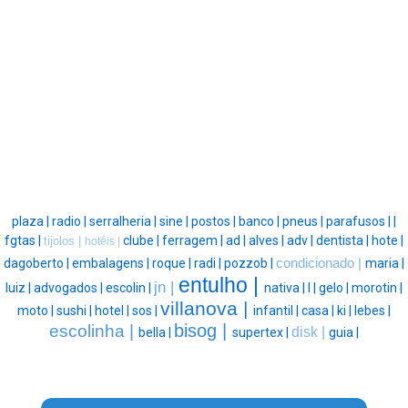
plaza |
radio |
serralheria |
sine |
postos |
banco |
pneus |
parafusos |
|
fgtas |
clube |
ferragem |
ad |
alves |
adv |
dentista |
hote |
tijolos |
hotéis |
dagoberto |
embalagens |
roque |
radi |
pozzob |
condicionado |
maria |
entulho |
jn |
luiz |
advogados |
escolin |
nativa |
l |
gelo |
morotin |
villanova |
moto |
sushi |
hotel |
sos |
infantil |
casa |
ki |
lebes |
bisog |
escolinha |
disk |
bella |
supertex |
guia |