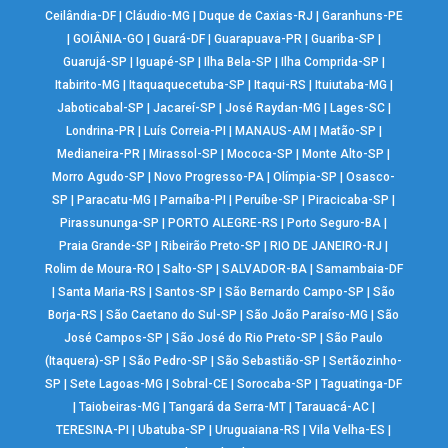
Ceilândia-DF
|
Cláudio-MG
|
Duque de Caxias-RJ
|
Garanhuns-PE
|
GOIÂNIA-GO
|
Guará-DF
|
Guarapuava-PR
|
Guariba-SP
|
Guarujá-SP
|
Iguapé-SP
|
Ilha Bela-SP
|
Ilha Comprida-SP
|
Itabirito-MG
|
Itaquaquecetuba-SP
|
Itaqui-RS
|
Ituiutaba-MG
|
Jaboticabal-SP
|
Jacareí-SP
|
José Raydan-MG
|
Lages-SC
|
Londrina-PR
|
Luís Correia-PI
|
MANAUS-AM
|
Matão-SP
|
Medianeira-PR
|
Mirassol-SP
|
Mococa-SP
|
Monte Alto-SP
|
Morro Agudo-SP
|
Novo Progresso-PA
|
Olímpia-SP
|
Osasco-
SP
|
Paracatu-MG
|
Parnaíba-PI
|
Peruíbe-SP
|
Piracicaba-SP
|
Pirassununga-SP
|
PORTO ALEGRE-RS
|
Porto Seguro-BA
|
Praia Grande-SP
|
Ribeirão Preto-SP
|
RIO DE JANEIRO-RJ
|
Rolim de Moura-RO
|
Salto-SP
|
SALVADOR-BA
|
Samambaia-DF
|
Santa Maria-RS
|
Santos-SP
|
São Bernardo Campo-SP
|
São
Borja-RS
|
São Caetano do Sul-SP
|
São João Paraíso-MG
|
São
José Campos-SP
|
São José do Rio Preto-SP
|
São Paulo
(Itaquera)-SP
|
São Pedro-SP
|
São Sebastião-SP
|
Sertãozinho-
SP
|
Sete Lagoas-MG
|
Sobral-CE
|
Sorocaba-SP
|
Taguatinga-DF
|
Taiobeiras-MG
|
Tangará da Serra-MT
|
Tarauacá-AC
|
TERESINA-PI
|
Ubatuba-SP
|
Uruguaiana-RS
|
Vila Velha-ES
|