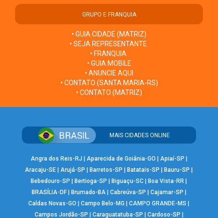
GRUPO E FRANQUIA
• GUIA CIDADE (MATRIZ)
• SEJA REPRESENTANTE
• FRANQUIA
• GUIA MOBILE
• ANUNCIE AQUI
• CONTATO (SANTA MARIA-RS)
• CONTATO (MATRIZ)
MAIS CIDADES ONLINE
Angra dos Reis-RJ
|
Aparecida de Goiânia-GO
|
Apiaí-SP
|
Aracaju-SE
|
Arujá-SP
|
Barretos-SP
|
Batatais-SP
|
Bauru-SP
|
Bebedouro-SP
|
Bertioga-SP
|
Biguaçu-SC
|
Boa Vista-RR
|
BRASÍLIA-DF
|
Brumado-BA
|
Cabreúva-SP
|
Cajamar-SP
|
Caldas Novas-GO
|
Campo Belo-MG
|
CAMPO GRANDE-MS
|
Campos Jordão-SP
|
Caraguatatuba-SP
|
Cardoso-SP
|