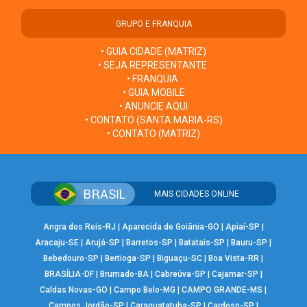
GRUPO E FRANQUIA
• GUIA CIDADE (MATRIZ)
• SEJA REPRESENTANTE
• FRANQUIA
• GUIA MOBILE
• ANUNCIE AQUI
• CONTATO (SANTA MARIA-RS)
• CONTATO (MATRIZ)
MAIS CIDADES ONLINE
Angra dos Reis-RJ
|
Aparecida de Goiânia-GO
|
Apiaí-SP
|
Aracaju-SE
|
Arujá-SP
|
Barretos-SP
|
Batatais-SP
|
Bauru-SP
|
Bebedouro-SP
|
Bertioga-SP
|
Biguaçu-SC
|
Boa Vista-RR
|
BRASÍLIA-DF
|
Brumado-BA
|
Cabreúva-SP
|
Cajamar-SP
|
Caldas Novas-GO
|
Campo Belo-MG
|
CAMPO GRANDE-MS
|
Campos Jordão-SP
|
Caraguatatuba-SP
|
Cardoso-SP
|