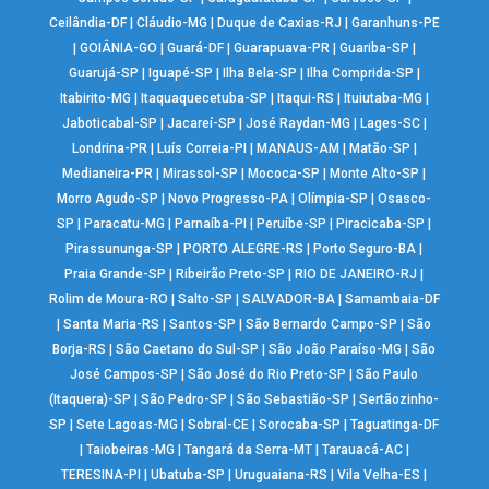
Ceilândia-DF
|
Cláudio-MG
|
Duque de Caxias-RJ
|
Garanhuns-PE
|
GOIÂNIA-GO
|
Guará-DF
|
Guarapuava-PR
|
Guariba-SP
|
Guarujá-SP
|
Iguapé-SP
|
Ilha Bela-SP
|
Ilha Comprida-SP
|
Itabirito-MG
|
Itaquaquecetuba-SP
|
Itaqui-RS
|
Ituiutaba-MG
|
Jaboticabal-SP
|
Jacareí-SP
|
José Raydan-MG
|
Lages-SC
|
Londrina-PR
|
Luís Correia-PI
|
MANAUS-AM
|
Matão-SP
|
Medianeira-PR
|
Mirassol-SP
|
Mococa-SP
|
Monte Alto-SP
|
Morro Agudo-SP
|
Novo Progresso-PA
|
Olímpia-SP
|
Osasco-
SP
|
Paracatu-MG
|
Parnaíba-PI
|
Peruíbe-SP
|
Piracicaba-SP
|
Pirassununga-SP
|
PORTO ALEGRE-RS
|
Porto Seguro-BA
|
Praia Grande-SP
|
Ribeirão Preto-SP
|
RIO DE JANEIRO-RJ
|
Rolim de Moura-RO
|
Salto-SP
|
SALVADOR-BA
|
Samambaia-DF
|
Santa Maria-RS
|
Santos-SP
|
São Bernardo Campo-SP
|
São
Borja-RS
|
São Caetano do Sul-SP
|
São João Paraíso-MG
|
São
José Campos-SP
|
São José do Rio Preto-SP
|
São Paulo
(Itaquera)-SP
|
São Pedro-SP
|
São Sebastião-SP
|
Sertãozinho-
SP
|
Sete Lagoas-MG
|
Sobral-CE
|
Sorocaba-SP
|
Taguatinga-DF
|
Taiobeiras-MG
|
Tangará da Serra-MT
|
Tarauacá-AC
|
TERESINA-PI
|
Ubatuba-SP
|
Uruguaiana-RS
|
Vila Velha-ES
|