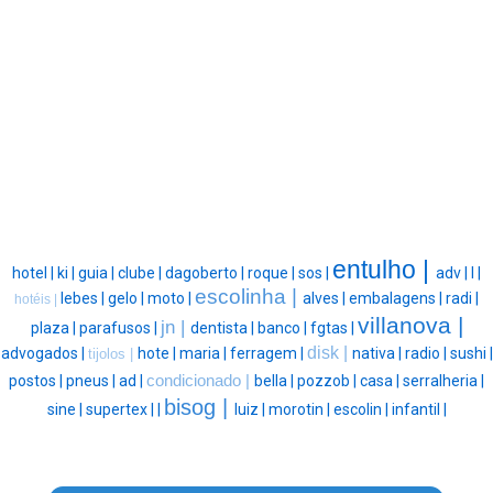
entulho |
hotel |
ki |
guia |
clube |
dagoberto |
roque |
sos |
adv |
l |
escolinha |
lebes |
gelo |
moto |
alves |
embalagens |
radi |
hotéis |
villanova |
jn |
plaza |
parafusos |
dentista |
banco |
fgtas |
disk |
advogados |
hote |
maria |
ferragem |
nativa |
radio |
sushi |
tijolos |
postos |
pneus |
ad |
condicionado |
bella |
pozzob |
casa |
serralheria |
bisog |
sine |
supertex |
|
luiz |
morotin |
escolin |
infantil |