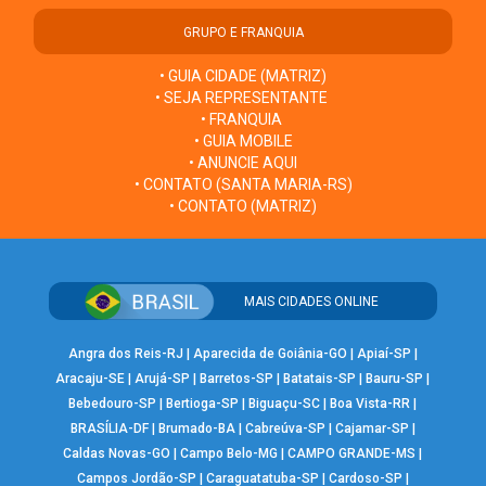
GRUPO E FRANQUIA
• GUIA CIDADE (MATRIZ)
• SEJA REPRESENTANTE
• FRANQUIA
• GUIA MOBILE
• ANUNCIE AQUI
• CONTATO (SANTA MARIA-RS)
• CONTATO (MATRIZ)
MAIS CIDADES ONLINE
Angra dos Reis-RJ
|
Aparecida de Goiânia-GO
|
Apiaí-SP
|
Aracaju-SE
|
Arujá-SP
|
Barretos-SP
|
Batatais-SP
|
Bauru-SP
|
Bebedouro-SP
|
Bertioga-SP
|
Biguaçu-SC
|
Boa Vista-RR
|
BRASÍLIA-DF
|
Brumado-BA
|
Cabreúva-SP
|
Cajamar-SP
|
Caldas Novas-GO
|
Campo Belo-MG
|
CAMPO GRANDE-MS
|
Campos Jordão-SP
|
Caraguatatuba-SP
|
Cardoso-SP
|