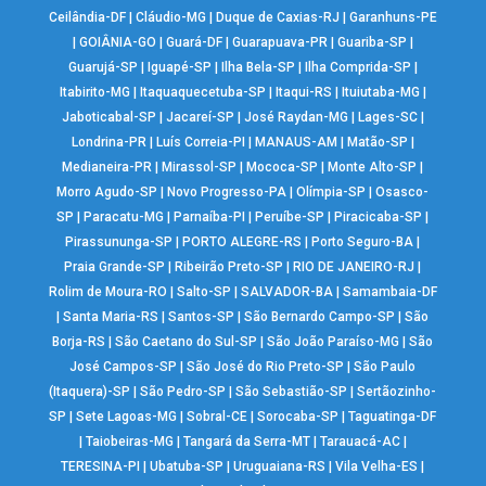
Ceilândia-DF
|
Cláudio-MG
|
Duque de Caxias-RJ
|
Garanhuns-PE
|
GOIÂNIA-GO
|
Guará-DF
|
Guarapuava-PR
|
Guariba-SP
|
Guarujá-SP
|
Iguapé-SP
|
Ilha Bela-SP
|
Ilha Comprida-SP
|
Itabirito-MG
|
Itaquaquecetuba-SP
|
Itaqui-RS
|
Ituiutaba-MG
|
Jaboticabal-SP
|
Jacareí-SP
|
José Raydan-MG
|
Lages-SC
|
Londrina-PR
|
Luís Correia-PI
|
MANAUS-AM
|
Matão-SP
|
Medianeira-PR
|
Mirassol-SP
|
Mococa-SP
|
Monte Alto-SP
|
Morro Agudo-SP
|
Novo Progresso-PA
|
Olímpia-SP
|
Osasco-
SP
|
Paracatu-MG
|
Parnaíba-PI
|
Peruíbe-SP
|
Piracicaba-SP
|
Pirassununga-SP
|
PORTO ALEGRE-RS
|
Porto Seguro-BA
|
Praia Grande-SP
|
Ribeirão Preto-SP
|
RIO DE JANEIRO-RJ
|
Rolim de Moura-RO
|
Salto-SP
|
SALVADOR-BA
|
Samambaia-DF
|
Santa Maria-RS
|
Santos-SP
|
São Bernardo Campo-SP
|
São
Borja-RS
|
São Caetano do Sul-SP
|
São João Paraíso-MG
|
São
José Campos-SP
|
São José do Rio Preto-SP
|
São Paulo
(Itaquera)-SP
|
São Pedro-SP
|
São Sebastião-SP
|
Sertãozinho-
SP
|
Sete Lagoas-MG
|
Sobral-CE
|
Sorocaba-SP
|
Taguatinga-DF
|
Taiobeiras-MG
|
Tangará da Serra-MT
|
Tarauacá-AC
|
TERESINA-PI
|
Ubatuba-SP
|
Uruguaiana-RS
|
Vila Velha-ES
|