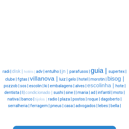
guia |
jn |
disk |
radi |
adv |
entulho |
parafusos |
supertex |
hotéis |
villanova |
bisog |
clube |
fgtas |
luiz |
gelo |
hotel |
morotin |
escolinha |
pozzob |
sos |
escolin |
ki |
embalagens |
alves |
hote |
dentista |
l |
condicionado |
sushi |
sine |
|
maria |
ad |
infantil |
moto |
nativa |
banco |
radio |
plaza |
postos |
roque |
dagoberto |
tijolos |
serralheria |
ferragem |
pneus |
casa |
advogados |
lebes |
bella |