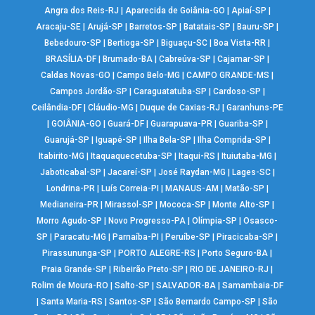
Angra dos Reis-RJ
|
Aparecida de Goiânia-GO
|
Apiaí-SP
|
Aracaju-SE
|
Arujá-SP
|
Barretos-SP
|
Batatais-SP
|
Bauru-SP
|
Bebedouro-SP
|
Bertioga-SP
|
Biguaçu-SC
|
Boa Vista-RR
|
BRASÍLIA-DF
|
Brumado-BA
|
Cabreúva-SP
|
Cajamar-SP
|
Caldas Novas-GO
|
Campo Belo-MG
|
CAMPO GRANDE-MS
|
Campos Jordão-SP
|
Caraguatatuba-SP
|
Cardoso-SP
|
Ceilândia-DF
|
Cláudio-MG
|
Duque de Caxias-RJ
|
Garanhuns-PE
|
GOIÂNIA-GO
|
Guará-DF
|
Guarapuava-PR
|
Guariba-SP
|
Guarujá-SP
|
Iguapé-SP
|
Ilha Bela-SP
|
Ilha Comprida-SP
|
Itabirito-MG
|
Itaquaquecetuba-SP
|
Itaqui-RS
|
Ituiutaba-MG
|
Jaboticabal-SP
|
Jacareí-SP
|
José Raydan-MG
|
Lages-SC
|
Londrina-PR
|
Luís Correia-PI
|
MANAUS-AM
|
Matão-SP
|
Medianeira-PR
|
Mirassol-SP
|
Mococa-SP
|
Monte Alto-SP
|
Morro Agudo-SP
|
Novo Progresso-PA
|
Olímpia-SP
|
Osasco-
SP
|
Paracatu-MG
|
Parnaíba-PI
|
Peruíbe-SP
|
Piracicaba-SP
|
Pirassununga-SP
|
PORTO ALEGRE-RS
|
Porto Seguro-BA
|
Praia Grande-SP
|
Ribeirão Preto-SP
|
RIO DE JANEIRO-RJ
|
Rolim de Moura-RO
|
Salto-SP
|
SALVADOR-BA
|
Samambaia-DF
|
Santa Maria-RS
|
Santos-SP
|
São Bernardo Campo-SP
|
São