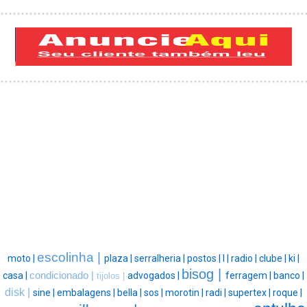
escolinha |
moto |
plaza |
serralheria |
postos |
l |
radio |
clube |
ki |
bisog |
casa |
condicionado |
advogados |
ferragem |
banco |
tijolos |
disk |
sine |
embalagens |
bella |
sos |
morotin |
radi |
supertex |
roque |