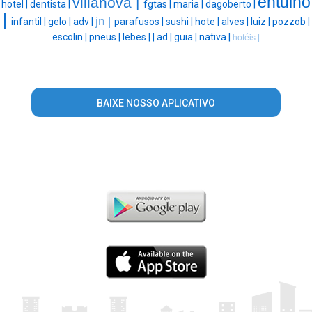
entulho
villanova |
hotel |
dentista |
fgtas |
maria |
dagoberto |
|
jn |
infantil |
gelo |
adv |
parafusos |
sushi |
hote |
alves |
luiz |
pozzob |
escolin |
pneus |
lebes |
|
ad |
guia |
nativa |
hotéis |
BAIXE NOSSO APLICATIVO