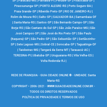
SP
|
Paracatu-MG
|
Parnaíba-PI
|
Peruíbe-SP
|
Piracicaba-SP
|
Pirassununga-SP
|
PORTO ALEGRE-RS
|
Porto Seguro-BA
|
Praia Grande-SP
|
Ribeirão Preto-SP
|
RIO DE JANEIRO-RJ
|
Rolim de Moura-RO
|
Salto-SP
|
SALVADOR-BA
|
Samambaia-DF
|
Santa Maria-RS
|
Santos-SP
|
São Bernardo Campo-SP
|
São
Borja-RS
|
São Caetano do Sul-SP
|
São João Paraíso-MG
|
São
José Campos-SP
|
São José do Rio Preto-SP
|
São Paulo
(Itaquera)-SP
|
São Pedro-SP
|
São Sebastião-SP
|
Sertãozinho-
SP
|
Sete Lagoas-MG
|
Sobral-CE
|
Sorocaba-SP
|
Taguatinga-DF
|
Taiobeiras-MG
|
Tangará da Serra-MT
|
Tarauacá-AC
|
TERESINA-PI
|
Ubatuba-SP
|
Uruguaiana-RS
|
Vila Velha-ES
|
Volta Redonda-RJ
|
REDE DE FRANQUIA - GUIA CIDADE ONLINE ® - UNIDADE: Santa
Maria-RS
COPYRIGHT • 2006-2021 -
WWW.GUIACIDADEONLINE.COM.BR
-
TODOS OS DIREITOS RESERVADOS
POLÍTICA DE PRIVACIDADE E TERMOS DE USO