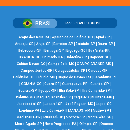
MAIS CIDADES ONLINE
Angra dos Reis-RJ
|
Aparecida de Goiânia-GO
|
Apiaí-SP
|
Aracaju-SE
|
Arujá-SP
|
Barretos-SP
|
Batatais-SP
|
Bauru-SP
|
Bebedouro-SP
|
Bertioga-SP
|
Biguaçu-SC
|
Boa Vista-RR
|
BRASÍLIA-DF
|
Brumado-BA
|
Cabreúva-SP
|
Cajamar-SP
|
Caldas Novas-GO
|
Campo Belo-MG
|
CAMPO GRANDE-MS
|
Campos Jordão-SP
|
Caraguatatuba-SP
|
Cardoso-SP
|
Ceilândia-DF
|
Cláudio-MG
|
Duque de Caxias-RJ
|
Garanhuns-PE
|
GOIÂNIA-GO
|
Guará-DF
|
Guarapuava-PR
|
Guariba-SP
|
Guarujá-SP
|
Iguapé-SP
|
Ilha Bela-SP
|
Ilha Comprida-SP
|
Itabirito-MG
|
Itaquaquecetuba-SP
|
Itaqui-RS
|
Ituiutaba-MG
|
Jaboticabal-SP
|
Jacareí-SP
|
José Raydan-MG
|
Lages-SC
|
Londrina-PR
|
Luís Correia-PI
|
MANAUS-AM
|
Matão-SP
|
Medianeira-PR
|
Mirassol-SP
|
Mococa-SP
|
Monte Alto-SP
|
Morro Agudo-SP
|
Novo Progresso-PA
|
Olímpia-SP
|
Osasco-