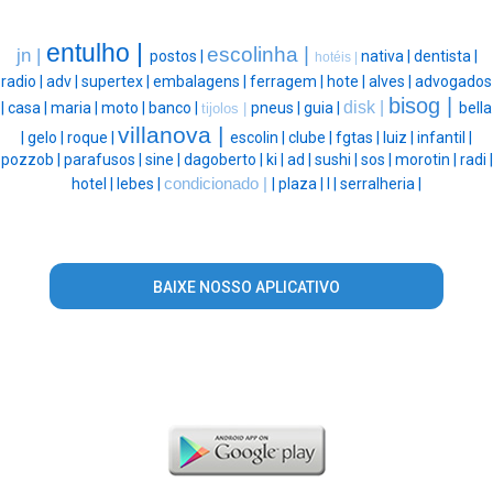
entulho |
escolinha |
jn |
postos |
nativa |
dentista |
hotéis |
radio |
adv |
supertex |
embalagens |
ferragem |
hote |
alves |
advogados
bisog |
disk |
|
casa |
maria |
moto |
banco |
pneus |
guia |
bella
tijolos |
villanova |
|
gelo |
roque |
escolin |
clube |
fgtas |
luiz |
infantil |
pozzob |
parafusos |
sine |
dagoberto |
ki |
ad |
sushi |
sos |
morotin |
radi |
hotel |
lebes |
condicionado |
|
plaza |
l |
serralheria |
BAIXE NOSSO APLICATIVO