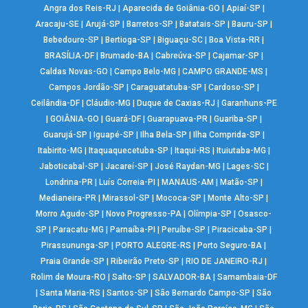
Angra dos Reis-RJ
|
Aparecida de Goiânia-GO
|
Apiaí-SP
|
Aracaju-SE
|
Arujá-SP
|
Barretos-SP
|
Batatais-SP
|
Bauru-SP
|
Bebedouro-SP
|
Bertioga-SP
|
Biguaçu-SC
|
Boa Vista-RR
|
BRASÍLIA-DF
|
Brumado-BA
|
Cabreúva-SP
|
Cajamar-SP
|
Caldas Novas-GO
|
Campo Belo-MG
|
CAMPO GRANDE-MS
|
Campos Jordão-SP
|
Caraguatatuba-SP
|
Cardoso-SP
|
Ceilândia-DF
|
Cláudio-MG
|
Duque de Caxias-RJ
|
Garanhuns-PE
|
GOIÂNIA-GO
|
Guará-DF
|
Guarapuava-PR
|
Guariba-SP
|
Guarujá-SP
|
Iguapé-SP
|
Ilha Bela-SP
|
Ilha Comprida-SP
|
Itabirito-MG
|
Itaquaquecetuba-SP
|
Itaqui-RS
|
Ituiutaba-MG
|
Jaboticabal-SP
|
Jacareí-SP
|
José Raydan-MG
|
Lages-SC
|
Londrina-PR
|
Luís Correia-PI
|
MANAUS-AM
|
Matão-SP
|
Medianeira-PR
|
Mirassol-SP
|
Mococa-SP
|
Monte Alto-SP
|
Morro Agudo-SP
|
Novo Progresso-PA
|
Olímpia-SP
|
Osasco-
SP
|
Paracatu-MG
|
Parnaíba-PI
|
Peruíbe-SP
|
Piracicaba-SP
|
Pirassununga-SP
|
PORTO ALEGRE-RS
|
Porto Seguro-BA
|
Praia Grande-SP
|
Ribeirão Preto-SP
|
RIO DE JANEIRO-RJ
|
Rolim de Moura-RO
|
Salto-SP
|
SALVADOR-BA
|
Samambaia-DF
|
Santa Maria-RS
|
Santos-SP
|
São Bernardo Campo-SP
|
São