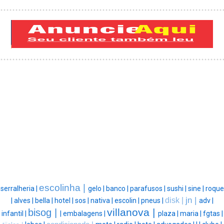
escolinha |
serralheria |
gelo |
banco |
parafusos |
sushi |
sine |
roque
jn |
disk |
|
alves |
bella |
hotel |
sos |
nativa |
escolin |
pneus |
adv |
villanova |
bisog |
infantil |
|
embalagens |
plaza |
maria |
fgtas |