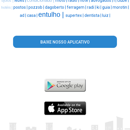
lebes |
condicionado |
moto |
radio |
hote |
advogados |
l |
clube |
tijolos |
postos |
pozzob |
dagoberto |
ferragem |
radi |
ki |
guia |
morotin |
hotéis |
entulho |
ad |
casa |
supertex |
dentista |
luiz |
BAIXE NOSSO APLICATIVO