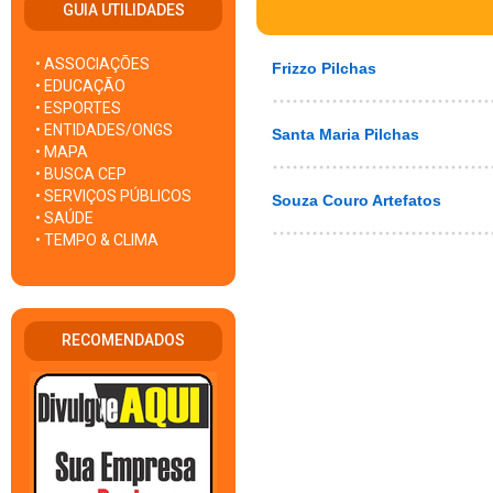
GUIA UTILIDADES
• ASSOCIAÇÕES
Frizzo Pilchas
• EDUCAÇÃO
• ESPORTES
• ENTIDADES/ONGS
Santa Maria Pilchas
• MAPA
• BUSCA CEP
• SERVIÇOS PÚBLICOS
Souza Couro Artefatos
• SAÚDE
• TEMPO & CLIMA
RECOMENDADOS