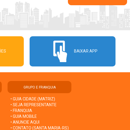
ÕES
BAIXAR APP
GRUPO E FRANQUIA
• GUIA CIDADE (MATRIZ)
• SEJA REPRESENTANTE
• FRANQUIA
• GUIA MOBILE
• ANUNCIE AQUI
• CONTATO (SANTA MARIA-RS)