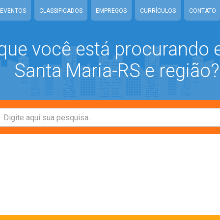
EVENTOS
CLASSIFICADOS
EMPREGOS
CURRÍCULOS
CONTATO
que você está procurando
Santa Maria-RS e região?