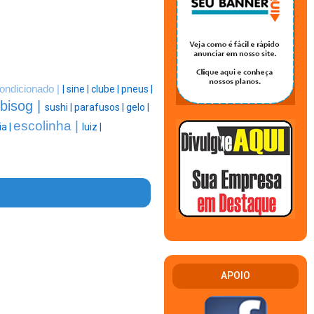
ondicionado |
|
sine |
clube |
pneus |
bisog |
sushi |
parafusos |
gelo |
escolinha |
a |
luiz |
APOIO