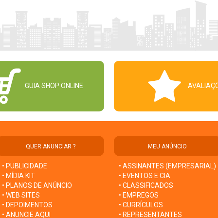
GUIA SHOP ONLINE
AVALIAÇ
QUER ANUNCIAR ?
MEU ANÚNCIO
• PUBLICIDADE
• ASSINANTES (EMPRESARIAL)
• MÍDIA KIT
• EVENTOS E CIA
• PLANOS DE ANÚNCIO
• CLASSIFICADOS
• WEB SITES
• EMPREGOS
• DEPOIMENTOS
• CURRÍCULOS
• ANUNCIE AQUI
• REPRESENTANTES