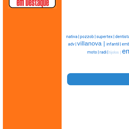
nativa |
pozzob |
supertex |
dentist
villanova |
adv |
infantil |
emb
en
moto |
radi |
tijolos |