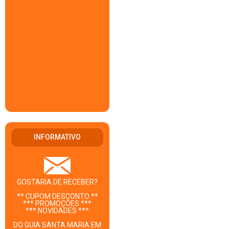
INFORMATIVO
GOSTARIA DE RECEBER?
** CUPOM DESCONTO **
*** PROMOÇÕES ***
*** NOVIDADES ***
DO GUIA SANTA MARIA EM