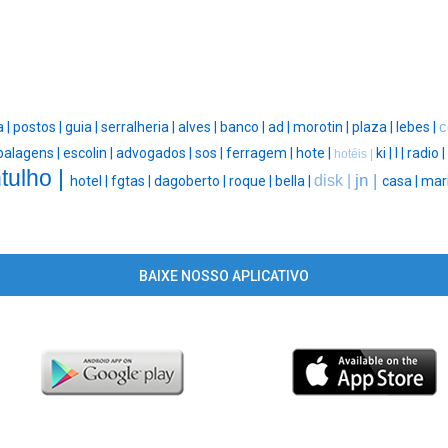
a |
postos |
guia |
serralheria |
alves |
banco |
ad |
morotin |
plaza |
lebes |
c
alagens |
escolin |
advogados |
sos |
ferragem |
hote |
ki |
l |
radio |
hotéis |
tulho |
jn |
disk |
hotel |
fgtas |
dagoberto |
roque |
bella |
casa |
mari
BAIXE NOSSO APLICATIVO