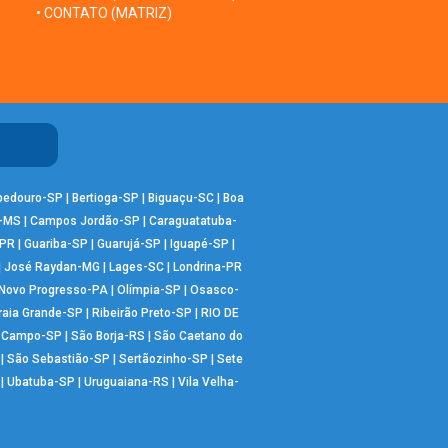
• CONTATO (MATRIZ)
bedouro-SP
|
Bertioga-SP
|
Biguaçu-SC
|
Boa
-MS
|
Campos Jordão-SP
|
Caraguatatuba-
-PR
|
Guariba-SP
|
Guarujá-SP
|
Iguapé-SP
|
|
José Raydan-MG
|
Lages-SC
|
Londrina-PR
Novo Progresso-PA
|
Olímpia-SP
|
Osasco-
raia Grande-SP
|
Ribeirão Preto-SP
|
RIO DE
o Campo-SP
|
São Borja-RS
|
São Caetano do
|
São Sebastião-SP
|
Sertãozinho-SP
|
Sete
|
Ubatuba-SP
|
Uruguaiana-RS
|
Vila Velha-