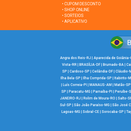
• CUPOM DESCONTO
• SHOP ONLINE
• SORTEIOS
• APLICATIVO
Angra dos Reis-RJ
|
Aparecida de Goiânia
Vista-RR
|
BRASÍLIA-DF
|
Brumado-BA
|
Ca
SP
|
Cardoso-SP
|
Ceilândia-DF
|
Cláudio-
Ilha Bela-SP
|
Ilha Comprida-SP
|
Itabirito-
|
Luís Correia-PI
|
MANAUS-AM
|
Matão-SP
SP
|
Paracatu-MG
|
Parnaíba-PI
|
Peruíbe-
JANEIRO-RJ
|
Rolim de Moura-RO
|
Salto-S
Sul-SP
|
São João Paraíso-MG
|
São José 
Lagoas-MG
|
Sobral-CE
|
Sorocaba-SP
|
Ta