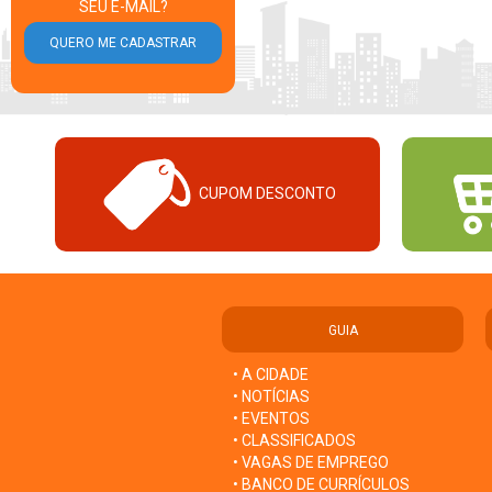
SEU E-MAIL?
CUPOM DESCONTO
GUIA
• A CIDADE
• NOTÍCIAS
• EVENTOS
• CLASSIFICADOS
• VAGAS DE EMPREGO
• BANCO DE CURRÍCULOS