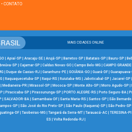
• CONTATO
MAIS CIDADES ONLINE
-GO
|
Apiaí-SP
|
Aracaju-SE
|
Arujá-SP
|
Barretos-SP
|
Batatais-SP
|
Bauru-SP
|
Be
breúva-SP
|
Cajamar-SP
|
Caldas Novas-GO
|
Campo Belo-MG
|
CAMPO GRANDE
MG
|
Duque de Caxias-RJ
|
Garanhuns-PE
|
GOIÂNIA-GO
|
Guará-DF
|
Guarapuava
MG
|
Itaquaquecetuba-SP
|
Itaqui-RS
|
Ituiutaba-MG
|
Jaboticabal-SP
|
Jacareí-SP
|
Medianeira-PR
|
Mirassol-SP
|
Mococa-SP
|
Monte Alto-SP
|
Morro Agudo-SP
|
SP
|
Piracicaba-SP
|
Pirassununga-SP
|
PORTO ALEGRE-RS
|
Porto Seguro-BA
|
P
P
|
SALVADOR-BA
|
Samambaia-DF
|
Santa Maria-RS
|
Santos-SP
|
São Bernard
Campos-SP
|
São José do Rio Preto-SP
|
São Paulo (Itaquera)-SP
|
São Pedro-SP
guatinga-DF
|
Taiobeiras-MG
|
Tangará da Serra-MT
|
Tarauacá-AC
|
TERESINA-PI
ES
|
Volta Redonda-RJ
|