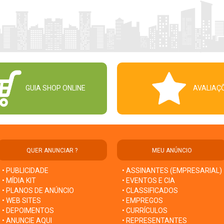
GUIA SHOP ONLINE
AVALIAÇ
QUER ANUNCIAR ?
MEU ANÚNCIO
• PUBLICIDADE
• ASSINANTES (EMPRESARIAL)
• MÍDIA KIT
• EVENTOS E CIA
• PLANOS DE ANÚNCIO
• CLASSIFICADOS
• WEB SITES
• EMPREGOS
• DEPOIMENTOS
• CURRÍCULOS
• ANUNCIE AQUI
• REPRESENTANTES