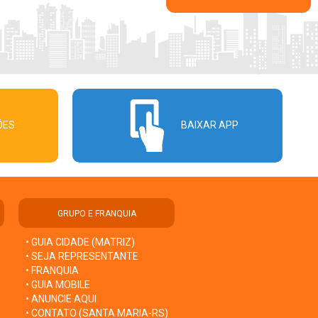
ÕES
BAIXAR APP
GRUPO E FRANQUIA
• GUIA CIDADE (MATRIZ)
• SEJA REPRESENTANTE
• FRANQUIA
• GUIA MOBILE
• ANUNCIE AQUI
• CONTATO (SANTA MARIA-RS)