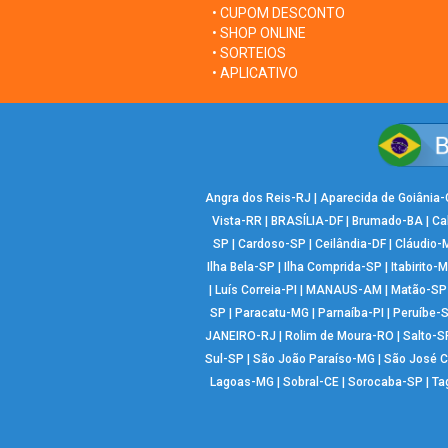
• CUPOM DESCONTO
• SHOP ONLINE
• SORTEIOS
• APLICATIVO
Angra dos Reis-RJ
|
Aparecida de Goiânia
Vista-RR
|
BRASÍLIA-DF
|
Brumado-BA
|
Ca
SP
|
Cardoso-SP
|
Ceilândia-DF
|
Cláudio-
Ilha Bela-SP
|
Ilha Comprida-SP
|
Itabirito-
|
Luís Correia-PI
|
MANAUS-AM
|
Matão-SP
SP
|
Paracatu-MG
|
Parnaíba-PI
|
Peruíbe-
JANEIRO-RJ
|
Rolim de Moura-RO
|
Salto-S
Sul-SP
|
São João Paraíso-MG
|
São José 
Lagoas-MG
|
Sobral-CE
|
Sorocaba-SP
|
Ta