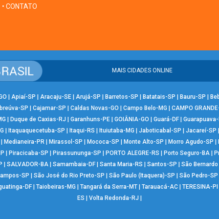
• CONTATO
MAIS CIDADES ONLINE
-GO
|
Apiaí-SP
|
Aracaju-SE
|
Arujá-SP
|
Barretos-SP
|
Batatais-SP
|
Bauru-SP
|
Be
breúva-SP
|
Cajamar-SP
|
Caldas Novas-GO
|
Campo Belo-MG
|
CAMPO GRANDE
MG
|
Duque de Caxias-RJ
|
Garanhuns-PE
|
GOIÂNIA-GO
|
Guará-DF
|
Guarapuava
MG
|
Itaquaquecetuba-SP
|
Itaqui-RS
|
Ituiutaba-MG
|
Jaboticabal-SP
|
Jacareí-SP
|
Medianeira-PR
|
Mirassol-SP
|
Mococa-SP
|
Monte Alto-SP
|
Morro Agudo-SP
|
SP
|
Piracicaba-SP
|
Pirassununga-SP
|
PORTO ALEGRE-RS
|
Porto Seguro-BA
|
P
P
|
SALVADOR-BA
|
Samambaia-DF
|
Santa Maria-RS
|
Santos-SP
|
São Bernard
Campos-SP
|
São José do Rio Preto-SP
|
São Paulo (Itaquera)-SP
|
São Pedro-SP
guatinga-DF
|
Taiobeiras-MG
|
Tangará da Serra-MT
|
Tarauacá-AC
|
TERESINA-PI
ES
|
Volta Redonda-RJ
|