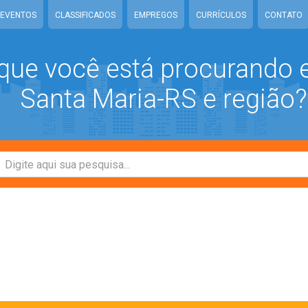
EVENTOS
CLASSIFICADOS
EMPREGOS
CURRÍCULOS
CONTATO
que você está procurando
Santa Maria-RS e região?