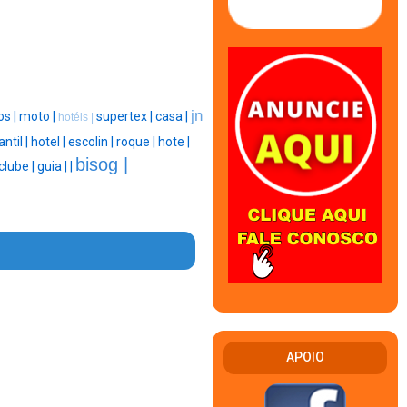
jn
s |
moto |
supertex |
casa |
hotéis |
antil |
hotel |
escolin |
roque |
hote |
bisog |
clube |
guia |
|
APOIO