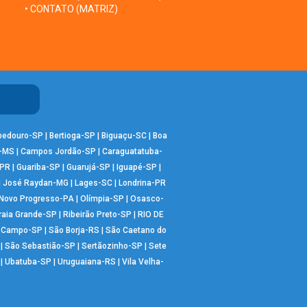
• CONTATO (MATRIZ)
bedouro-SP
|
Bertioga-SP
|
Biguaçu-SC
|
Boa
-MS
|
Campos Jordão-SP
|
Caraguatatuba-
-PR
|
Guariba-SP
|
Guarujá-SP
|
Iguapé-SP
|
|
José Raydan-MG
|
Lages-SC
|
Londrina-PR
Novo Progresso-PA
|
Olímpia-SP
|
Osasco-
raia Grande-SP
|
Ribeirão Preto-SP
|
RIO DE
o Campo-SP
|
São Borja-RS
|
São Caetano do
|
São Sebastião-SP
|
Sertãozinho-SP
|
Sete
|
Ubatuba-SP
|
Uruguaiana-RS
|
Vila Velha-