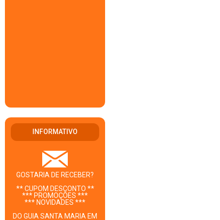
INFORMATIVO
GOSTARIA DE RECEBER?
** CUPOM DESCONTO **
*** PROMOÇÕES ***
*** NOVIDADES ***
DO GUIA SANTA MARIA EM