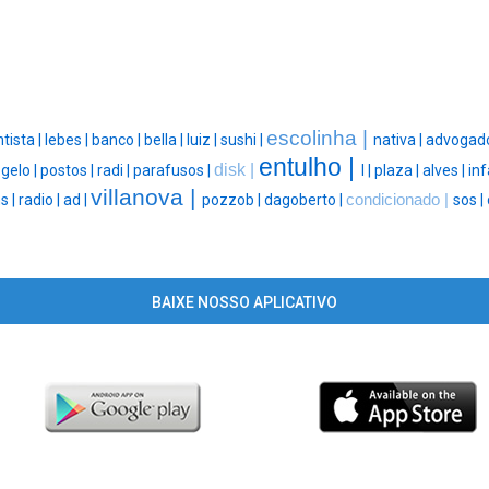
escolinha |
tista |
lebes |
banco |
bella |
luiz |
sushi |
nativa |
advogado
entulho |
disk |
|
gelo |
postos |
radi |
parafusos |
l |
plaza |
alves |
inf
villanova |
s |
radio |
ad |
pozzob |
dagoberto |
condicionado |
sos |
BAIXE NOSSO APLICATIVO