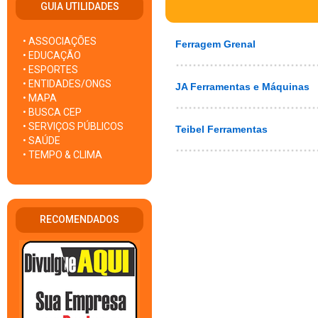
GUIA UTILIDADES
• ASSOCIAÇÕES
Ferragem Grenal
• EDUCAÇÃO
• ESPORTES
• ENTIDADES/ONGS
JA Ferramentas e Máquinas
• MAPA
• BUSCA CEP
• SERVIÇOS PÚBLICOS
Teibel Ferramentas
• SAÚDE
• TEMPO & CLIMA
RECOMENDADOS