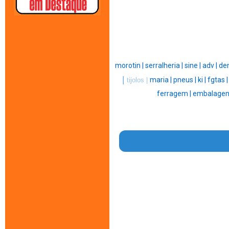
morotin |
serralheria |
sine |
adv |
den
|
maria |
pneus |
ki |
fgtas 
tijolos |
ferragem |
embalagen