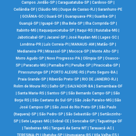
Campos Jordão-SP
|
Caraguatatuba-SP
|
Cardoso-SP
|
Ceilândia-DF
|
Cláudio-MG
|
Duque de Caxias-RJ
|
Garanhuns-PE
|
GOIÂNIA-GO
|
Guará-DF
|
Guarapuava-PR
|
Guariba-SP
|
Guarujá-SP
|
Iguapé-SP
|
Ilha Bela-SP
|
Ilha Comprida-SP
|
Itabirito-MG
|
Itaquaquecetuba-SP
|
Itaqui-RS
|
Ituiutaba-MG
|
Jaboticabal-SP
|
Jacareí-SP
|
José Raydan-MG
|
Lages-SC
|
Londrina-PR
|
Luís Correia-PI
|
MANAUS-AM
|
Matão-SP
|
Medianeira-PR
|
Mirassol-SP
|
Mococa-SP
|
Monte Alto-SP
|
Morro Agudo-SP
|
Novo Progresso-PA
|
Olímpia-SP
|
Osasco-
SP
|
Paracatu-MG
|
Parnaíba-PI
|
Peruíbe-SP
|
Piracicaba-SP
|
Pirassununga-SP
|
PORTO ALEGRE-RS
|
Porto Seguro-BA
|
Praia Grande-SP
|
Ribeirão Preto-SP
|
RIO DE JANEIRO-RJ
|
Rolim de Moura-RO
|
Salto-SP
|
SALVADOR-BA
|
Samambaia-DF
|
Santa Maria-RS
|
Santos-SP
|
São Bernardo Campo-SP
|
São
Borja-RS
|
São Caetano do Sul-SP
|
São João Paraíso-MG
|
São
José Campos-SP
|
São José do Rio Preto-SP
|
São Paulo
(Itaquera)-SP
|
São Pedro-SP
|
São Sebastião-SP
|
Sertãozinho-
SP
|
Sete Lagoas-MG
|
Sobral-CE
|
Sorocaba-SP
|
Taguatinga-DF
|
Taiobeiras-MG
|
Tangará da Serra-MT
|
Tarauacá-AC
|
TERESINA-PI
|
Ubatuba-SP
|
Uruguaiana-RS
|
Vila Velha-ES
|