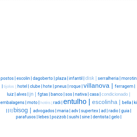
disk |
postos |
escolin |
dagoberto |
plaza |
infantil |
serralheria |
morotin
villanova |
|
hotel |
clube |
hote |
pneus |
roque |
ferragem |
tijolos |
jn |
luiz |
alves |
fgtas |
banco |
sos |
nativa |
casa |
condicionado |
entulho |
escolinha |
embalagens |
moto |
radi |
bella |
ki
hotéis |
bisog |
|
|
l |
advogados |
maria |
adv |
supertex |
ad |
radio |
guia |
parafusos |
lebes |
pozzob |
sushi |
sine |
dentista |
gelo |