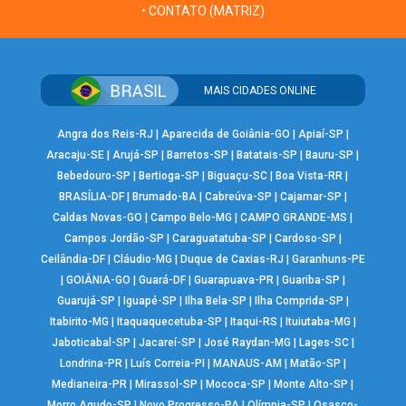
• CONTATO (MATRIZ)
MAIS CIDADES ONLINE
Angra dos Reis-RJ
|
Aparecida de Goiânia-GO
|
Apiaí-SP
|
Aracaju-SE
|
Arujá-SP
|
Barretos-SP
|
Batatais-SP
|
Bauru-SP
|
Bebedouro-SP
|
Bertioga-SP
|
Biguaçu-SC
|
Boa Vista-RR
|
BRASÍLIA-DF
|
Brumado-BA
|
Cabreúva-SP
|
Cajamar-SP
|
Caldas Novas-GO
|
Campo Belo-MG
|
CAMPO GRANDE-MS
|
Campos Jordão-SP
|
Caraguatatuba-SP
|
Cardoso-SP
|
Ceilândia-DF
|
Cláudio-MG
|
Duque de Caxias-RJ
|
Garanhuns-PE
|
GOIÂNIA-GO
|
Guará-DF
|
Guarapuava-PR
|
Guariba-SP
|
Guarujá-SP
|
Iguapé-SP
|
Ilha Bela-SP
|
Ilha Comprida-SP
|
Itabirito-MG
|
Itaquaquecetuba-SP
|
Itaqui-RS
|
Ituiutaba-MG
|
Jaboticabal-SP
|
Jacareí-SP
|
José Raydan-MG
|
Lages-SC
|
Londrina-PR
|
Luís Correia-PI
|
MANAUS-AM
|
Matão-SP
|
Medianeira-PR
|
Mirassol-SP
|
Mococa-SP
|
Monte Alto-SP
|
Morro Agudo-SP
|
Novo Progresso-PA
|
Olímpia-SP
|
Osasco-