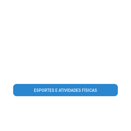
ESPORTES E ATIVIDADES FÍSICAS
Warning
: Invalid argument supplied for foreach() in
/home/guiasantamaria/www/conteudo_lista_area_atuacao.php
on line
56