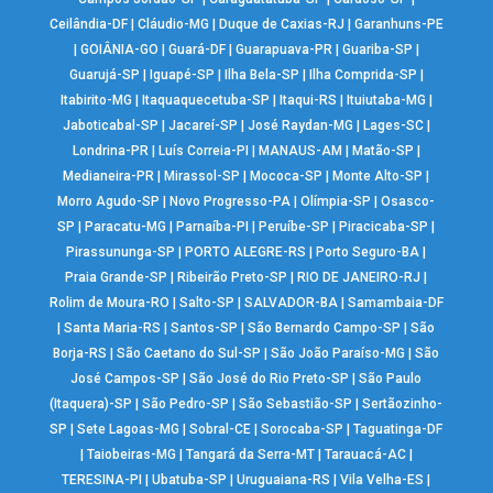
Ceilândia-DF
|
Cláudio-MG
|
Duque de Caxias-RJ
|
Garanhuns-PE
|
GOIÂNIA-GO
|
Guará-DF
|
Guarapuava-PR
|
Guariba-SP
|
Guarujá-SP
|
Iguapé-SP
|
Ilha Bela-SP
|
Ilha Comprida-SP
|
Itabirito-MG
|
Itaquaquecetuba-SP
|
Itaqui-RS
|
Ituiutaba-MG
|
Jaboticabal-SP
|
Jacareí-SP
|
José Raydan-MG
|
Lages-SC
|
Londrina-PR
|
Luís Correia-PI
|
MANAUS-AM
|
Matão-SP
|
Medianeira-PR
|
Mirassol-SP
|
Mococa-SP
|
Monte Alto-SP
|
Morro Agudo-SP
|
Novo Progresso-PA
|
Olímpia-SP
|
Osasco-
SP
|
Paracatu-MG
|
Parnaíba-PI
|
Peruíbe-SP
|
Piracicaba-SP
|
Pirassununga-SP
|
PORTO ALEGRE-RS
|
Porto Seguro-BA
|
Praia Grande-SP
|
Ribeirão Preto-SP
|
RIO DE JANEIRO-RJ
|
Rolim de Moura-RO
|
Salto-SP
|
SALVADOR-BA
|
Samambaia-DF
|
Santa Maria-RS
|
Santos-SP
|
São Bernardo Campo-SP
|
São
Borja-RS
|
São Caetano do Sul-SP
|
São João Paraíso-MG
|
São
José Campos-SP
|
São José do Rio Preto-SP
|
São Paulo
(Itaquera)-SP
|
São Pedro-SP
|
São Sebastião-SP
|
Sertãozinho-
SP
|
Sete Lagoas-MG
|
Sobral-CE
|
Sorocaba-SP
|
Taguatinga-DF
|
Taiobeiras-MG
|
Tangará da Serra-MT
|
Tarauacá-AC
|
TERESINA-PI
|
Ubatuba-SP
|
Uruguaiana-RS
|
Vila Velha-ES
|