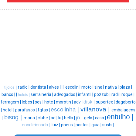
radio |
dentista |
alves |
l |
escolin |
moto |
sine |
nativa |
plaza |
tijolos |
banco |
|
serralheria |
advogados |
infantil |
pozzob |
radi |
roque |
hotéis |
disk |
ferragem |
lebes |
sos |
hote |
morotin |
adv |
supertex |
dagoberto
villanova |
escolinha |
|
hotel |
parafusos |
fgtas |
embalagens
entulho |
bisog |
jn |
|
maria |
clube |
ad |
ki |
bella |
gelo |
casa |
condicionado |
luiz |
pneus |
postos |
guia |
sushi |