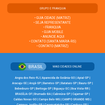
GRUPO E FRANQUIA
• GUIA CIDADE (MATRIZ)
• SEJA REPRESENTANTE
• FRANQUIA
• GUIA MOBILE
• ANUNCIE AQUI
• CONTATO (SANTA MARIA-RS)
• CONTATO (MATRIZ)
MAIS CIDADES ONLINE
Angra dos Reis-RJ
|
Aparecida de Goiânia-GO
|
Apiaí-SP
|
Aracaju-SE
|
Arujá-SP
|
Barretos-SP
|
Batatais-SP
|
Bauru-SP
|
Bebedouro-SP
|
Bertioga-SP
|
Biguaçu-SC
|
Boa Vista-RR
|
BRASÍLIA-DF
|
Brumado-BA
|
Cabreúva-SP
|
Cajamar-SP
|
Caldas Novas-GO
|
Campo Belo-MG
|
CAMPO GRANDE-MS
|
Campos Jordão-SP
|
Caraguatatuba-SP
|
Cardoso-SP
|