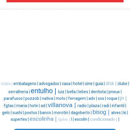
disk |
embalagens |
advogados |
casa |
hotel |
sine |
guia |
clube |
hotéis |
entulho |
serralheria |
luiz |
bella |
lebes |
dentista |
pneus |
jn |
parafusos |
pozzob |
nativa |
moto |
ferragem |
adv |
sos |
roque |
villanova |
fgtas |
maria |
hote |
ad |
radio |
plaza |
radi |
infantil |
bisog |
gelo |
sushi |
postos |
banco |
morotin |
dagoberto |
alves |
ki |
escolinha |
supertex |
l |
escolin |
condicionado |
|
tijolos |