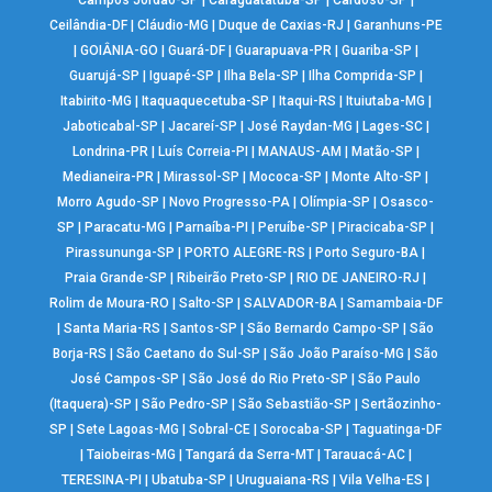
Campos Jordão-SP
|
Caraguatatuba-SP
|
Cardoso-SP
|
Ceilândia-DF
|
Cláudio-MG
|
Duque de Caxias-RJ
|
Garanhuns-PE
|
GOIÂNIA-GO
|
Guará-DF
|
Guarapuava-PR
|
Guariba-SP
|
Guarujá-SP
|
Iguapé-SP
|
Ilha Bela-SP
|
Ilha Comprida-SP
|
Itabirito-MG
|
Itaquaquecetuba-SP
|
Itaqui-RS
|
Ituiutaba-MG
|
Jaboticabal-SP
|
Jacareí-SP
|
José Raydan-MG
|
Lages-SC
|
Londrina-PR
|
Luís Correia-PI
|
MANAUS-AM
|
Matão-SP
|
Medianeira-PR
|
Mirassol-SP
|
Mococa-SP
|
Monte Alto-SP
|
Morro Agudo-SP
|
Novo Progresso-PA
|
Olímpia-SP
|
Osasco-
SP
|
Paracatu-MG
|
Parnaíba-PI
|
Peruíbe-SP
|
Piracicaba-SP
|
Pirassununga-SP
|
PORTO ALEGRE-RS
|
Porto Seguro-BA
|
Praia Grande-SP
|
Ribeirão Preto-SP
|
RIO DE JANEIRO-RJ
|
Rolim de Moura-RO
|
Salto-SP
|
SALVADOR-BA
|
Samambaia-DF
|
Santa Maria-RS
|
Santos-SP
|
São Bernardo Campo-SP
|
São
Borja-RS
|
São Caetano do Sul-SP
|
São João Paraíso-MG
|
São
José Campos-SP
|
São José do Rio Preto-SP
|
São Paulo
(Itaquera)-SP
|
São Pedro-SP
|
São Sebastião-SP
|
Sertãozinho-
SP
|
Sete Lagoas-MG
|
Sobral-CE
|
Sorocaba-SP
|
Taguatinga-DF
|
Taiobeiras-MG
|
Tangará da Serra-MT
|
Tarauacá-AC
|
TERESINA-PI
|
Ubatuba-SP
|
Uruguaiana-RS
|
Vila Velha-ES
|