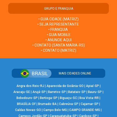
GRUPO E FRANQUIA
• GUIA CIDADE (MATRIZ)
• SEJA REPRESENTANTE
• FRANQUIA
• GUIA MOBILE
• ANUNCIE AQUI
• CONTATO (SANTA MARIA-RS)
• CONTATO (MATRIZ)
MAIS CIDADES ONLINE
Angra dos Reis-RJ
|
Aparecida de Goiânia-GO
|
Apiaí-SP
|
Aracaju-SE
|
Arujá-SP
|
Barretos-SP
|
Batatais-SP
|
Bauru-SP
|
Bebedouro-SP
|
Bertioga-SP
|
Biguaçu-SC
|
Boa Vista-RR
|
BRASÍLIA-DF
|
Brumado-BA
|
Cabreúva-SP
|
Cajamar-SP
|
Caldas Novas-GO
|
Campo Belo-MG
|
CAMPO GRANDE-MS
|
Campos Jordão-SP
|
Caraguatatuba-SP
|
Cardoso-SP
|