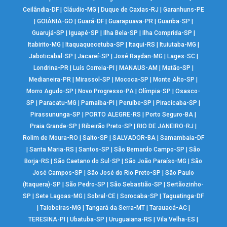
Ceilândia-DF
|
Cláudio-MG
|
Duque de Caxias-RJ
|
Garanhuns-PE
|
GOIÂNIA-GO
|
Guará-DF
|
Guarapuava-PR
|
Guariba-SP
|
Guarujá-SP
|
Iguapé-SP
|
Ilha Bela-SP
|
Ilha Comprida-SP
|
Itabirito-MG
|
Itaquaquecetuba-SP
|
Itaqui-RS
|
Ituiutaba-MG
|
Jaboticabal-SP
|
Jacareí-SP
|
José Raydan-MG
|
Lages-SC
|
Londrina-PR
|
Luís Correia-PI
|
MANAUS-AM
|
Matão-SP
|
Medianeira-PR
|
Mirassol-SP
|
Mococa-SP
|
Monte Alto-SP
|
Morro Agudo-SP
|
Novo Progresso-PA
|
Olímpia-SP
|
Osasco-
SP
|
Paracatu-MG
|
Parnaíba-PI
|
Peruíbe-SP
|
Piracicaba-SP
|
Pirassununga-SP
|
PORTO ALEGRE-RS
|
Porto Seguro-BA
|
Praia Grande-SP
|
Ribeirão Preto-SP
|
RIO DE JANEIRO-RJ
|
Rolim de Moura-RO
|
Salto-SP
|
SALVADOR-BA
|
Samambaia-DF
|
Santa Maria-RS
|
Santos-SP
|
São Bernardo Campo-SP
|
São
Borja-RS
|
São Caetano do Sul-SP
|
São João Paraíso-MG
|
São
José Campos-SP
|
São José do Rio Preto-SP
|
São Paulo
(Itaquera)-SP
|
São Pedro-SP
|
São Sebastião-SP
|
Sertãozinho-
SP
|
Sete Lagoas-MG
|
Sobral-CE
|
Sorocaba-SP
|
Taguatinga-DF
|
Taiobeiras-MG
|
Tangará da Serra-MT
|
Tarauacá-AC
|
TERESINA-PI
|
Ubatuba-SP
|
Uruguaiana-RS
|
Vila Velha-ES
|