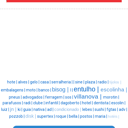
hote |
alves |
gelo |
casa |
serralheria |
|
sine |
plaza |
radio |
tijolos |
entulho |
bisog |
escolinha |
embalagens |
moto |
banco |
l |
villanova |
pneus |
advogados |
ferragem |
sos |
morotin |
parafusos |
radi |
clube |
infantil |
dagoberto |
hotel |
dentista |
escolin |
jn |
luiz |
ki |
guia |
nativa |
ad |
condicionado |
lebes |
sushi |
fgtas |
adv |
disk |
pozzob |
supertex |
roque |
bella |
postos |
maria |
hotéis |