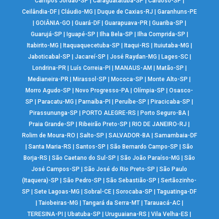
Campos Jordão-SP
|
Caraguatatuba-SP
|
Cardoso-SP
|
Ceilândia-DF
|
Cláudio-MG
|
Duque de Caxias-RJ
|
Garanhuns-PE
|
GOIÂNIA-GO
|
Guará-DF
|
Guarapuava-PR
|
Guariba-SP
|
Guarujá-SP
|
Iguapé-SP
|
Ilha Bela-SP
|
Ilha Comprida-SP
|
Itabirito-MG
|
Itaquaquecetuba-SP
|
Itaqui-RS
|
Ituiutaba-MG
|
Jaboticabal-SP
|
Jacareí-SP
|
José Raydan-MG
|
Lages-SC
|
Londrina-PR
|
Luís Correia-PI
|
MANAUS-AM
|
Matão-SP
|
Medianeira-PR
|
Mirassol-SP
|
Mococa-SP
|
Monte Alto-SP
|
Morro Agudo-SP
|
Novo Progresso-PA
|
Olímpia-SP
|
Osasco-
SP
|
Paracatu-MG
|
Parnaíba-PI
|
Peruíbe-SP
|
Piracicaba-SP
|
Pirassununga-SP
|
PORTO ALEGRE-RS
|
Porto Seguro-BA
|
Praia Grande-SP
|
Ribeirão Preto-SP
|
RIO DE JANEIRO-RJ
|
Rolim de Moura-RO
|
Salto-SP
|
SALVADOR-BA
|
Samambaia-DF
|
Santa Maria-RS
|
Santos-SP
|
São Bernardo Campo-SP
|
São
Borja-RS
|
São Caetano do Sul-SP
|
São João Paraíso-MG
|
São
José Campos-SP
|
São José do Rio Preto-SP
|
São Paulo
(Itaquera)-SP
|
São Pedro-SP
|
São Sebastião-SP
|
Sertãozinho-
SP
|
Sete Lagoas-MG
|
Sobral-CE
|
Sorocaba-SP
|
Taguatinga-DF
|
Taiobeiras-MG
|
Tangará da Serra-MT
|
Tarauacá-AC
|
TERESINA-PI
|
Ubatuba-SP
|
Uruguaiana-RS
|
Vila Velha-ES
|