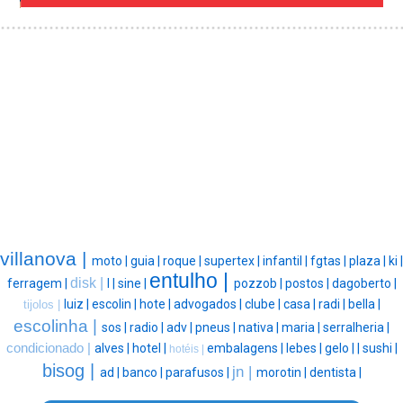
villanova |
moto |
guia |
roque |
supertex |
infantil |
fgtas |
plaza |
ki |
entulho |
disk |
ferragem |
l |
sine |
pozzob |
postos |
dagoberto |
luiz |
escolin |
hote |
advogados |
clube |
casa |
radi |
bella |
tijolos |
escolinha |
sos |
radio |
adv |
pneus |
nativa |
maria |
serralheria |
condicionado |
alves |
hotel |
embalagens |
lebes |
gelo |
|
sushi |
hotéis |
bisog |
jn |
ad |
banco |
parafusos |
morotin |
dentista |