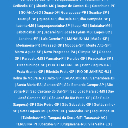
Ceilândia-DF
|
Cláudio-MG
|
Duque de Caxias-RJ
|
Garanhuns-PE
|
GOIÂNIA-GO
|
Guará-DF
|
Guarapuava-PR
|
Guariba-SP
|
Guarujá-SP
|
Iguapé-SP
|
Ilha Bela-SP
|
Ilha Comprida-SP
|
Itabirito-MG
|
Itaquaquecetuba-SP
|
Itaqui-RS
|
Ituiutaba-MG
|
Jaboticabal-SP
|
Jacareí-SP
|
José Raydan-MG
|
Lages-SC
|
Londrina-PR
|
Luís Correia-PI
|
MANAUS-AM
|
Matão-SP
|
Medianeira-PR
|
Mirassol-SP
|
Mococa-SP
|
Monte Alto-SP
|
Morro Agudo-SP
|
Novo Progresso-PA
|
Olímpia-SP
|
Osasco-
SP
|
Paracatu-MG
|
Parnaíba-PI
|
Peruíbe-SP
|
Piracicaba-SP
|
Pirassununga-SP
|
PORTO ALEGRE-RS
|
Porto Seguro-BA
|
Praia Grande-SP
|
Ribeirão Preto-SP
|
RIO DE JANEIRO-RJ
|
Rolim de Moura-RO
|
Salto-SP
|
SALVADOR-BA
|
Samambaia-DF
|
Santa Maria-RS
|
Santos-SP
|
São Bernardo Campo-SP
|
São
Borja-RS
|
São Caetano do Sul-SP
|
São João Paraíso-MG
|
São
José Campos-SP
|
São José do Rio Preto-SP
|
São Paulo
(Itaquera)-SP
|
São Pedro-SP
|
São Sebastião-SP
|
Sertãozinho-
SP
|
Sete Lagoas-MG
|
Sobral-CE
|
Sorocaba-SP
|
Taguatinga-DF
|
Taiobeiras-MG
|
Tangará da Serra-MT
|
Tarauacá-AC
|
TERESINA-PI
|
Ubatuba-SP
|
Uruguaiana-RS
|
Vila Velha-ES
|