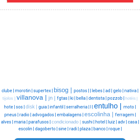
bisog |
clube |
morotin |
supertex |
postos |
|
lebes |
ad |
gelo |
nativa |
villanova |
jn |
fgtas |
ki |
bella |
dentista |
pozzob |
tijolos |
hotéis |
entulho |
disk |
hote |
sos |
guia |
infantil |
serralheria |
l |
moto |
escolinha |
pneus |
radio |
advogados |
embalagens |
ferragem |
alves |
maria |
parafusos |
condicionado |
sushi |
hotel |
luiz |
adv |
casa |
escolin |
dagoberto |
sine |
radi |
plaza |
banco |
roque |