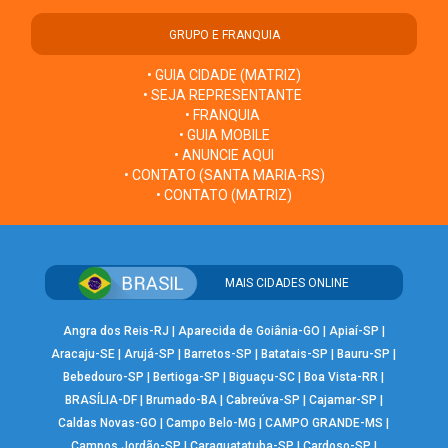
GRUPO E FRANQUIA
• GUIA CIDADE (MATRIZ)
• SEJA REPRESENTANTE
• FRANQUIA
• GUIA MOBILE
• ANUNCIE AQUI
• CONTATO (SANTA MARIA-RS)
• CONTATO (MATRIZ)
MAIS CIDADES ONLINE
Angra dos Reis-RJ
|
Aparecida de Goiânia-GO
|
Apiaí-SP
|
Aracaju-SE
|
Arujá-SP
|
Barretos-SP
|
Batatais-SP
|
Bauru-SP
|
Bebedouro-SP
|
Bertioga-SP
|
Biguaçu-SC
|
Boa Vista-RR
|
BRASÍLIA-DF
|
Brumado-BA
|
Cabreúva-SP
|
Cajamar-SP
|
Caldas Novas-GO
|
Campo Belo-MG
|
CAMPO GRANDE-MS
|
Campos Jordão-SP
|
Caraguatatuba-SP
|
Cardoso-SP
|