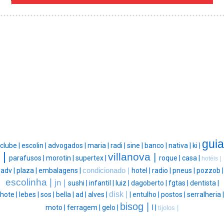
guia
clube |
escolin |
advogados |
maria |
radi |
sine |
banco |
nativa |
ki |
|
villanova |
parafusos |
morotin |
supertex |
roque |
casa |
hotéis |
adv |
plaza |
embalagens |
condicionado |
hotel |
radio |
pneus |
pozzob |
escolinha |
jn |
sushi |
infantil |
luiz |
dagoberto |
fgtas |
dentista |
disk |
hote |
lebes |
sos |
bella |
ad |
alves |
|
entulho |
postos |
serralheria |
bisog |
moto |
ferragem |
gelo |
l |
tijolos |