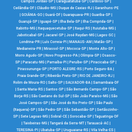
Campos Jordão-SP
|
Caraguatatuba-SP
|
Cardoso-SP
|
Ceilândia-DF
|
Cláudio-MG
|
Duque de Caxias-RJ
|
Garanhuns-PE
|
GOIÂNIA-GO
|
Guará-DF
|
Guarapuava-PR
|
Guariba-SP
|
Guarujá-SP
|
Iguapé-SP
|
Ilha Bela-SP
|
Ilha Comprida-SP
|
Itabirito-MG
|
Itaquaquecetuba-SP
|
Itaqui-RS
|
Ituiutaba-MG
|
Jaboticabal-SP
|
Jacareí-SP
|
José Raydan-MG
|
Lages-SC
|
Londrina-PR
|
Luís Correia-PI
|
MANAUS-AM
|
Matão-SP
|
Medianeira-PR
|
Mirassol-SP
|
Mococa-SP
|
Monte Alto-SP
|
Morro Agudo-SP
|
Novo Progresso-PA
|
Olímpia-SP
|
Osasco-
SP
|
Paracatu-MG
|
Parnaíba-PI
|
Peruíbe-SP
|
Piracicaba-SP
|
Pirassununga-SP
|
PORTO ALEGRE-RS
|
Porto Seguro-BA
|
Praia Grande-SP
|
Ribeirão Preto-SP
|
RIO DE JANEIRO-RJ
|
Rolim de Moura-RO
|
Salto-SP
|
SALVADOR-BA
|
Samambaia-DF
|
Santa Maria-RS
|
Santos-SP
|
São Bernardo Campo-SP
|
São
Borja-RS
|
São Caetano do Sul-SP
|
São João Paraíso-MG
|
São
José Campos-SP
|
São José do Rio Preto-SP
|
São Paulo
(Itaquera)-SP
|
São Pedro-SP
|
São Sebastião-SP
|
Sertãozinho-
SP
|
Sete Lagoas-MG
|
Sobral-CE
|
Sorocaba-SP
|
Taguatinga-DF
|
Taiobeiras-MG
|
Tangará da Serra-MT
|
Tarauacá-AC
|
TERESINA-PI
|
Ubatuba-SP
|
Uruguaiana-RS
|
Vila Velha-ES
|