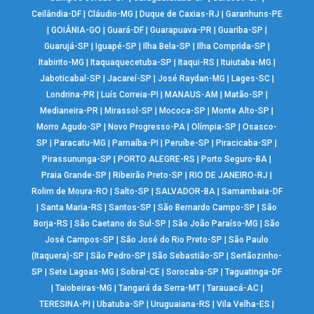
Ceilândia-DF
|
Cláudio-MG
|
Duque de Caxias-RJ
|
Garanhuns-PE
|
GOIÂNIA-GO
|
Guará-DF
|
Guarapuava-PR
|
Guariba-SP
|
Guarujá-SP
|
Iguapé-SP
|
Ilha Bela-SP
|
Ilha Comprida-SP
|
Itabirito-MG
|
Itaquaquecetuba-SP
|
Itaqui-RS
|
Ituiutaba-MG
|
Jaboticabal-SP
|
Jacareí-SP
|
José Raydan-MG
|
Lages-SC
|
Londrina-PR
|
Luís Correia-PI
|
MANAUS-AM
|
Matão-SP
|
Medianeira-PR
|
Mirassol-SP
|
Mococa-SP
|
Monte Alto-SP
|
Morro Agudo-SP
|
Novo Progresso-PA
|
Olímpia-SP
|
Osasco-
SP
|
Paracatu-MG
|
Parnaíba-PI
|
Peruíbe-SP
|
Piracicaba-SP
|
Pirassununga-SP
|
PORTO ALEGRE-RS
|
Porto Seguro-BA
|
Praia Grande-SP
|
Ribeirão Preto-SP
|
RIO DE JANEIRO-RJ
|
Rolim de Moura-RO
|
Salto-SP
|
SALVADOR-BA
|
Samambaia-DF
|
Santa Maria-RS
|
Santos-SP
|
São Bernardo Campo-SP
|
São
Borja-RS
|
São Caetano do Sul-SP
|
São João Paraíso-MG
|
São
José Campos-SP
|
São José do Rio Preto-SP
|
São Paulo
(Itaquera)-SP
|
São Pedro-SP
|
São Sebastião-SP
|
Sertãozinho-
SP
|
Sete Lagoas-MG
|
Sobral-CE
|
Sorocaba-SP
|
Taguatinga-DF
|
Taiobeiras-MG
|
Tangará da Serra-MT
|
Tarauacá-AC
|
TERESINA-PI
|
Ubatuba-SP
|
Uruguaiana-RS
|
Vila Velha-ES
|