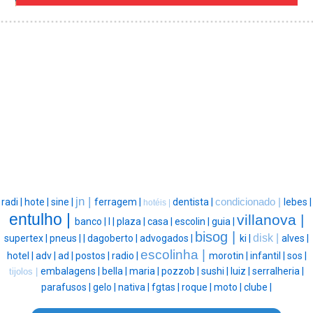
jn |
radi |
hote |
sine |
ferragem |
dentista |
condicionado |
lebes |
hotéis |
entulho |
villanova |
banco |
l |
plaza |
casa |
escolin |
guia |
bisog |
disk |
supertex |
pneus |
|
dagoberto |
advogados |
ki |
alves |
escolinha |
hotel |
adv |
ad |
postos |
radio |
morotin |
infantil |
sos |
embalagens |
bella |
maria |
pozzob |
sushi |
luiz |
serralheria |
tijolos |
parafusos |
gelo |
nativa |
fgtas |
roque |
moto |
clube |