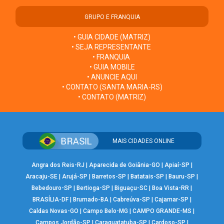
GRUPO E FRANQUIA
• GUIA CIDADE (MATRIZ)
• SEJA REPRESENTANTE
• FRANQUIA
• GUIA MOBILE
• ANUNCIE AQUI
• CONTATO (SANTA MARIA-RS)
• CONTATO (MATRIZ)
MAIS CIDADES ONLINE
Angra dos Reis-RJ
|
Aparecida de Goiânia-GO
|
Apiaí-SP
|
Aracaju-SE
|
Arujá-SP
|
Barretos-SP
|
Batatais-SP
|
Bauru-SP
|
Bebedouro-SP
|
Bertioga-SP
|
Biguaçu-SC
|
Boa Vista-RR
|
BRASÍLIA-DF
|
Brumado-BA
|
Cabreúva-SP
|
Cajamar-SP
|
Caldas Novas-GO
|
Campo Belo-MG
|
CAMPO GRANDE-MS
|
Campos Jordão-SP
|
Caraguatatuba-SP
|
Cardoso-SP
|