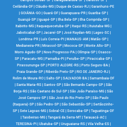
Campos Jordão-SP
|
Caraguatatuba-SP
|
Cardoso-SP
|
Ceilândia-DF
|
Cláudio-MG
|
Duque de Caxias-RJ
|
Garanhuns-PE
|
GOIÂNIA-GO
|
Guará-DF
|
Guarapuava-PR
|
Guariba-SP
|
Guarujá-SP
|
Iguapé-SP
|
Ilha Bela-SP
|
Ilha Comprida-SP
|
Itabirito-MG
|
Itaquaquecetuba-SP
|
Itaqui-RS
|
Ituiutaba-MG
|
Jaboticabal-SP
|
Jacareí-SP
|
José Raydan-MG
|
Lages-SC
|
Londrina-PR
|
Luís Correia-PI
|
MANAUS-AM
|
Matão-SP
|
Medianeira-PR
|
Mirassol-SP
|
Mococa-SP
|
Monte Alto-SP
|
Morro Agudo-SP
|
Novo Progresso-PA
|
Olímpia-SP
|
Osasco-
SP
|
Paracatu-MG
|
Parnaíba-PI
|
Peruíbe-SP
|
Piracicaba-SP
|
Pirassununga-SP
|
PORTO ALEGRE-RS
|
Porto Seguro-BA
|
Praia Grande-SP
|
Ribeirão Preto-SP
|
RIO DE JANEIRO-RJ
|
Rolim de Moura-RO
|
Salto-SP
|
SALVADOR-BA
|
Samambaia-DF
|
Santa Maria-RS
|
Santos-SP
|
São Bernardo Campo-SP
|
São
Borja-RS
|
São Caetano do Sul-SP
|
São João Paraíso-MG
|
São
José Campos-SP
|
São José do Rio Preto-SP
|
São Paulo
(Itaquera)-SP
|
São Pedro-SP
|
São Sebastião-SP
|
Sertãozinho-
SP
|
Sete Lagoas-MG
|
Sobral-CE
|
Sorocaba-SP
|
Taguatinga-DF
|
Taiobeiras-MG
|
Tangará da Serra-MT
|
Tarauacá-AC
|
TERESINA-PI
|
Ubatuba-SP
|
Uruguaiana-RS
|
Vila Velha-ES
|