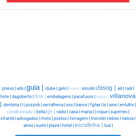
guia |
bisog |
pneus |
adv |
clube |
gelo |
escolin |
ad |
radi |
hotéis |
villanova
disk |
hote |
dagoberto |
embalagens |
parafusos |
tijolos |
|
dentista |
l |
pozzob |
serralheria |
sos |
banco |
fgtas |
ki |
sine |
entulho |
jn |
condicionado |
bella |
radio |
casa |
maria |
|
roque |
supertex |
infantil |
advogados |
moto |
postos |
ferragem |
morotin |
lebes |
nativa |
escolinha |
alves |
sushi |
plaza |
hotel |
luiz |