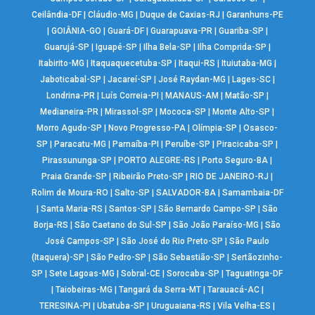
Ceilândia-DF
|
Cláudio-MG
|
Duque de Caxias-RJ
|
Garanhuns-PE
|
GOIÂNIA-GO
|
Guará-DF
|
Guarapuava-PR
|
Guariba-SP
|
Guarujá-SP
|
Iguapé-SP
|
Ilha Bela-SP
|
Ilha Comprida-SP
|
Itabirito-MG
|
Itaquaquecetuba-SP
|
Itaqui-RS
|
Ituiutaba-MG
|
Jaboticabal-SP
|
Jacareí-SP
|
José Raydan-MG
|
Lages-SC
|
Londrina-PR
|
Luís Correia-PI
|
MANAUS-AM
|
Matão-SP
|
Medianeira-PR
|
Mirassol-SP
|
Mococa-SP
|
Monte Alto-SP
|
Morro Agudo-SP
|
Novo Progresso-PA
|
Olímpia-SP
|
Osasco-
SP
|
Paracatu-MG
|
Parnaíba-PI
|
Peruíbe-SP
|
Piracicaba-SP
|
Pirassununga-SP
|
PORTO ALEGRE-RS
|
Porto Seguro-BA
|
Praia Grande-SP
|
Ribeirão Preto-SP
|
RIO DE JANEIRO-RJ
|
Rolim de Moura-RO
|
Salto-SP
|
SALVADOR-BA
|
Samambaia-DF
|
Santa Maria-RS
|
Santos-SP
|
São Bernardo Campo-SP
|
São
Borja-RS
|
São Caetano do Sul-SP
|
São João Paraíso-MG
|
São
José Campos-SP
|
São José do Rio Preto-SP
|
São Paulo
(Itaquera)-SP
|
São Pedro-SP
|
São Sebastião-SP
|
Sertãozinho-
SP
|
Sete Lagoas-MG
|
Sobral-CE
|
Sorocaba-SP
|
Taguatinga-DF
|
Taiobeiras-MG
|
Tangará da Serra-MT
|
Tarauacá-AC
|
TERESINA-PI
|
Ubatuba-SP
|
Uruguaiana-RS
|
Vila Velha-ES
|