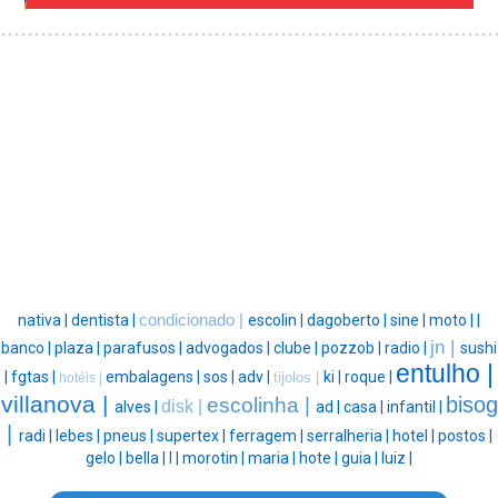
nativa |
dentista |
condicionado |
escolin |
dagoberto |
sine |
moto |
|
jn |
banco |
plaza |
parafusos |
advogados |
clube |
pozzob |
radio |
sushi
entulho |
|
fgtas |
embalagens |
sos |
adv |
ki |
roque |
tijolos |
hotéis |
villanova |
bisog
escolinha |
disk |
alves |
ad |
casa |
infantil |
|
radi |
lebes |
pneus |
supertex |
ferragem |
serralheria |
hotel |
postos |
gelo |
bella |
l |
morotin |
maria |
hote |
guia |
luiz |