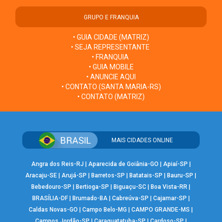
GRUPO E FRANQUIA
• GUIA CIDADE (MATRIZ)
• SEJA REPRESENTANTE
• FRANQUIA
• GUIA MOBILE
• ANUNCIE AQUI
• CONTATO (SANTA MARIA-RS)
• CONTATO (MATRIZ)
MAIS CIDADES ONLINE
Angra dos Reis-RJ
|
Aparecida de Goiânia-GO
|
Apiaí-SP
|
Aracaju-SE
|
Arujá-SP
|
Barretos-SP
|
Batatais-SP
|
Bauru-SP
|
Bebedouro-SP
|
Bertioga-SP
|
Biguaçu-SC
|
Boa Vista-RR
|
BRASÍLIA-DF
|
Brumado-BA
|
Cabreúva-SP
|
Cajamar-SP
|
Caldas Novas-GO
|
Campo Belo-MG
|
CAMPO GRANDE-MS
|
Campos Jordão-SP
|
Caraguatatuba-SP
|
Cardoso-SP
|