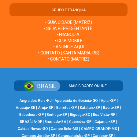
GRUPO E FRANQUIA
• GUIA CIDADE (MATRIZ)
• SEJA REPRESENTANTE
• FRANQUIA
• GUIA MOBILE
• ANUNCIE AQUI
• CONTATO (SANTA MARIA-RS)
• CONTATO (MATRIZ)
MAIS CIDADES ONLINE
Angra dos Reis-RJ
|
Aparecida de Goiânia-GO
|
Apiaí-SP
|
Aracaju-SE
|
Arujá-SP
|
Barretos-SP
|
Batatais-SP
|
Bauru-SP
|
Bebedouro-SP
|
Bertioga-SP
|
Biguaçu-SC
|
Boa Vista-RR
|
BRASÍLIA-DF
|
Brumado-BA
|
Cabreúva-SP
|
Cajamar-SP
|
Caldas Novas-GO
|
Campo Belo-MG
|
CAMPO GRANDE-MS
|
Campos Jordão-SP
|
Caraguatatuba-SP
|
Cardoso-SP
|