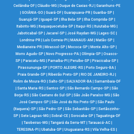
Ceilândia-DF
|
Cláudio-MG
|
Duque de Caxias-RJ
|
Garanhuns-PE
|
GOIÂNIA-GO
|
Guará-DF
|
Guarapuava-PR
|
Guariba-SP
|
Guarujá-SP
|
Iguapé-SP
|
Ilha Bela-SP
|
Ilha Comprida-SP
|
Itabirito-MG
|
Itaquaquecetuba-SP
|
Itaqui-RS
|
Ituiutaba-MG
|
Jaboticabal-SP
|
Jacareí-SP
|
José Raydan-MG
|
Lages-SC
|
Londrina-PR
|
Luís Correia-PI
|
MANAUS-AM
|
Matão-SP
|
Medianeira-PR
|
Mirassol-SP
|
Mococa-SP
|
Monte Alto-SP
|
Morro Agudo-SP
|
Novo Progresso-PA
|
Olímpia-SP
|
Osasco-
SP
|
Paracatu-MG
|
Parnaíba-PI
|
Peruíbe-SP
|
Piracicaba-SP
|
Pirassununga-SP
|
PORTO ALEGRE-RS
|
Porto Seguro-BA
|
Praia Grande-SP
|
Ribeirão Preto-SP
|
RIO DE JANEIRO-RJ
|
Rolim de Moura-RO
|
Salto-SP
|
SALVADOR-BA
|
Samambaia-DF
|
Santa Maria-RS
|
Santos-SP
|
São Bernardo Campo-SP
|
São
Borja-RS
|
São Caetano do Sul-SP
|
São João Paraíso-MG
|
São
José Campos-SP
|
São José do Rio Preto-SP
|
São Paulo
(Itaquera)-SP
|
São Pedro-SP
|
São Sebastião-SP
|
Sertãozinho-
SP
|
Sete Lagoas-MG
|
Sobral-CE
|
Sorocaba-SP
|
Taguatinga-DF
|
Taiobeiras-MG
|
Tangará da Serra-MT
|
Tarauacá-AC
|
TERESINA-PI
|
Ubatuba-SP
|
Uruguaiana-RS
|
Vila Velha-ES
|