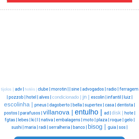
adv |
clube |
morotin |
|
sine |
advogados |
radio |
ferragem
tijolos |
hotéis |
jn |
|
pozzob |
hotel |
alves |
condicionado |
escolin |
infantil |
luiz |
escolinha |
pneus |
dagoberto |
bella |
supertex |
casa |
dentista |
entulho |
villanova |
disk |
postos |
parafusos |
ad |
hote |
fgtas |
lebes |
ki |
l |
nativa |
embalagens |
moto |
plaza |
roque |
gelo |
bisog |
sushi |
maria |
radi |
serralheria |
banco |
guia |
sos |