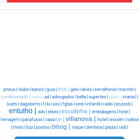
disk |
pneus |
clube |
banco |
guia |
gelo |
alves |
serralheria |
morotin |
condicionado |
ad |
advogados |
bella |
supertex |
maria |
|
tijolos |
hotéis |
sushi |
dagoberto |
l |
ki |
sos |
fgtas |
sine |
infantil |
radio |
pozzob |
entulho |
escolinha |
adv |
lebes |
embalagens |
hote |
villanova |
jn |
ferragem |
parafusos |
casa |
hotel |
escolin |
nativa
bisog |
|
moto |
luiz |
postos |
roque |
dentista |
plaza |
radi |