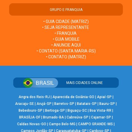
GRUPO E FRANQUIA
• GUIA CIDADE (MATRIZ)
• SEJA REPRESENTANTE
• FRANQUIA
• GUIA MOBILE
• ANUNCIE AQUI
• CONTATO (SANTA MARIA-RS)
• CONTATO (MATRIZ)
MAIS CIDADES ONLINE
Angra dos Reis-RJ
|
Aparecida de Goiânia-GO
|
Apiaí-SP
|
Aracaju-SE
|
Arujá-SP
|
Barretos-SP
|
Batatais-SP
|
Bauru-SP
|
Bebedouro-SP
|
Bertioga-SP
|
Biguaçu-SC
|
Boa Vista-RR
|
BRASÍLIA-DF
|
Brumado-BA
|
Cabreúva-SP
|
Cajamar-SP
|
Caldas Novas-GO
|
Campo Belo-MG
|
CAMPO GRANDE-MS
|
Campos Jordão-SP
|
Caraguatatuba-SP
|
Cardoso-SP
|