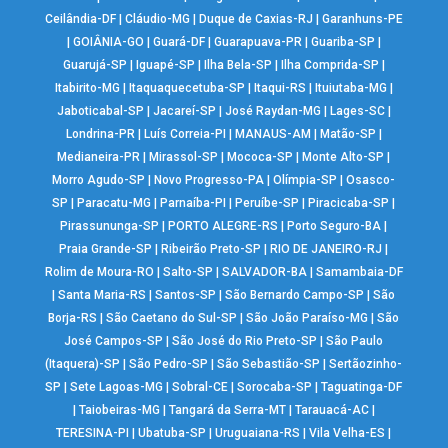
Ceilândia-DF
|
Cláudio-MG
|
Duque de Caxias-RJ
|
Garanhuns-PE
|
GOIÂNIA-GO
|
Guará-DF
|
Guarapuava-PR
|
Guariba-SP
|
Guarujá-SP
|
Iguapé-SP
|
Ilha Bela-SP
|
Ilha Comprida-SP
|
Itabirito-MG
|
Itaquaquecetuba-SP
|
Itaqui-RS
|
Ituiutaba-MG
|
Jaboticabal-SP
|
Jacareí-SP
|
José Raydan-MG
|
Lages-SC
|
Londrina-PR
|
Luís Correia-PI
|
MANAUS-AM
|
Matão-SP
|
Medianeira-PR
|
Mirassol-SP
|
Mococa-SP
|
Monte Alto-SP
|
Morro Agudo-SP
|
Novo Progresso-PA
|
Olímpia-SP
|
Osasco-
SP
|
Paracatu-MG
|
Parnaíba-PI
|
Peruíbe-SP
|
Piracicaba-SP
|
Pirassununga-SP
|
PORTO ALEGRE-RS
|
Porto Seguro-BA
|
Praia Grande-SP
|
Ribeirão Preto-SP
|
RIO DE JANEIRO-RJ
|
Rolim de Moura-RO
|
Salto-SP
|
SALVADOR-BA
|
Samambaia-DF
|
Santa Maria-RS
|
Santos-SP
|
São Bernardo Campo-SP
|
São
Borja-RS
|
São Caetano do Sul-SP
|
São João Paraíso-MG
|
São
José Campos-SP
|
São José do Rio Preto-SP
|
São Paulo
(Itaquera)-SP
|
São Pedro-SP
|
São Sebastião-SP
|
Sertãozinho-
SP
|
Sete Lagoas-MG
|
Sobral-CE
|
Sorocaba-SP
|
Taguatinga-DF
|
Taiobeiras-MG
|
Tangará da Serra-MT
|
Tarauacá-AC
|
TERESINA-PI
|
Ubatuba-SP
|
Uruguaiana-RS
|
Vila Velha-ES
|