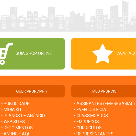
GUIA SHOP ONLINE
AVALIAÇ
QUER ANUNCIAR ?
MEU ANÚNCIO
• PUBLICIDADE
• ASSINANTES (EMPRESARIAL)
• MÍDIA KIT
• EVENTOS E CIA
• PLANOS DE ANÚNCIO
• CLASSIFICADOS
• WEB SITES
• EMPREGOS
• DEPOIMENTOS
• CURRÍCULOS
• ANUNCIE AQUI
• REPRESENTANTES