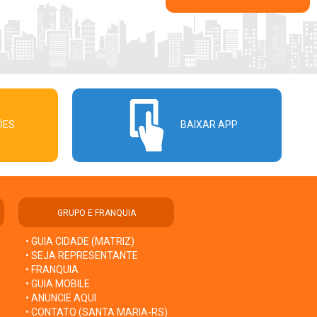
ÕES
BAIXAR APP
GRUPO E FRANQUIA
• GUIA CIDADE (MATRIZ)
• SEJA REPRESENTANTE
• FRANQUIA
• GUIA MOBILE
• ANUNCIE AQUI
• CONTATO (SANTA MARIA-RS)