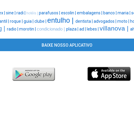
ex |
sine |
radi |
parafusos |
escolin |
embalagens |
banco |
maria |
s
hotéis |
entulho |
antil |
roque |
guia |
clube |
dentista |
advogados |
moto |
ho
villanova |
g |
radio |
morotin |
condicionado |
plaza |
ad |
lebes |
al
BAIXE NOSSO APLICATIVO