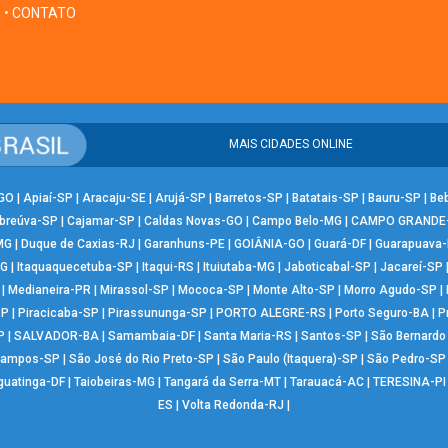
• CONTATO
MAIS CIDADES ONLINE
-GO
|
Apiaí-SP
|
Aracaju-SE
|
Arujá-SP
|
Barretos-SP
|
Batatais-SP
|
Bauru-SP
|
Be
breúva-SP
|
Cajamar-SP
|
Caldas Novas-GO
|
Campo Belo-MG
|
CAMPO GRANDE
MG
|
Duque de Caxias-RJ
|
Garanhuns-PE
|
GOIÂNIA-GO
|
Guará-DF
|
Guarapuava
MG
|
Itaquaquecetuba-SP
|
Itaqui-RS
|
Ituiutaba-MG
|
Jaboticabal-SP
|
Jacareí-SP
|
Medianeira-PR
|
Mirassol-SP
|
Mococa-SP
|
Monte Alto-SP
|
Morro Agudo-SP
|
SP
|
Piracicaba-SP
|
Pirassununga-SP
|
PORTO ALEGRE-RS
|
Porto Seguro-BA
|
P
P
|
SALVADOR-BA
|
Samambaia-DF
|
Santa Maria-RS
|
Santos-SP
|
São Bernard
Campos-SP
|
São José do Rio Preto-SP
|
São Paulo (Itaquera)-SP
|
São Pedro-SP
guatinga-DF
|
Taiobeiras-MG
|
Tangará da Serra-MT
|
Tarauacá-AC
|
TERESINA-PI
ES
|
Volta Redonda-RJ
|