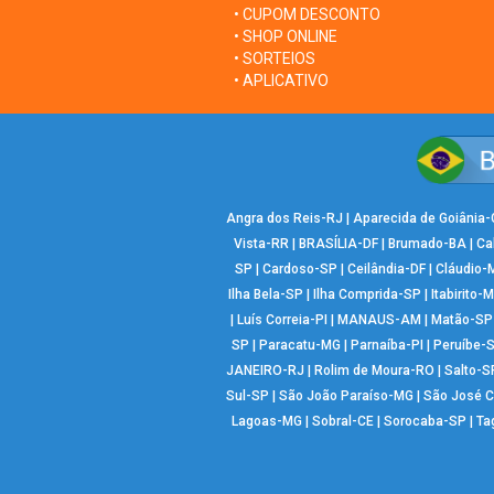
• CUPOM DESCONTO
• SHOP ONLINE
• SORTEIOS
• APLICATIVO
Angra dos Reis-RJ
|
Aparecida de Goiânia
Vista-RR
|
BRASÍLIA-DF
|
Brumado-BA
|
Ca
SP
|
Cardoso-SP
|
Ceilândia-DF
|
Cláudio-
Ilha Bela-SP
|
Ilha Comprida-SP
|
Itabirito-
|
Luís Correia-PI
|
MANAUS-AM
|
Matão-SP
SP
|
Paracatu-MG
|
Parnaíba-PI
|
Peruíbe-
JANEIRO-RJ
|
Rolim de Moura-RO
|
Salto-S
Sul-SP
|
São João Paraíso-MG
|
São José 
Lagoas-MG
|
Sobral-CE
|
Sorocaba-SP
|
Ta