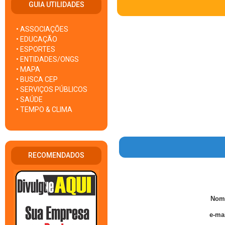
GUIA UTILIDADES
• ASSOCIAÇÕES
• EDUCAÇÃO
• ESPORTES
• ENTIDADES/ONGS
• MAPA
• BUSCA CEP
• SERVIÇOS PÚBLICOS
• SAÚDE
• TEMPO & CLIMA
RECOMENDADOS
Nom
e-mai