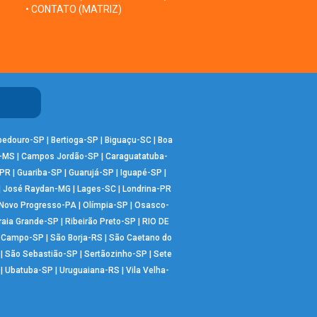
• CONTATO (MATRIZ)
bedouro-SP
|
Bertioga-SP
|
Biguaçu-SC
|
Boa
-MS
|
Campos Jordão-SP
|
Caraguatatuba-
-PR
|
Guariba-SP
|
Guarujá-SP
|
Iguapé-SP
|
|
José Raydan-MG
|
Lages-SC
|
Londrina-PR
Novo Progresso-PA
|
Olímpia-SP
|
Osasco-
raia Grande-SP
|
Ribeirão Preto-SP
|
RIO DE
o Campo-SP
|
São Borja-RS
|
São Caetano do
|
São Sebastião-SP
|
Sertãozinho-SP
|
Sete
|
Ubatuba-SP
|
Uruguaiana-RS
|
Vila Velha-