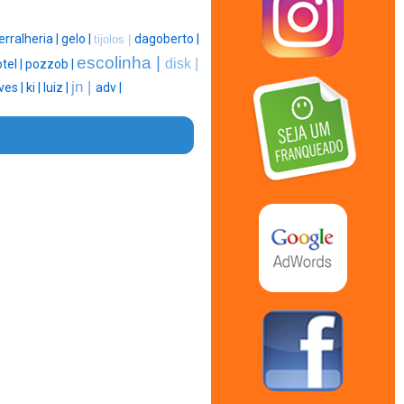
erralheria |
gelo |
dagoberto |
tijolos |
escolinha |
disk |
tel |
pozzob |
jn |
ves |
ki |
luiz |
adv |