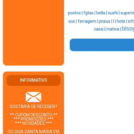
postos |
fgtas |
bella |
sushi |
supert
sos |
ferragem |
pneus |
l |
hote |
inf
biso
casa |
|
nativa |
INFORMATIVO
GOSTARIA DE RECEBER?
** CUPOM DESCONTO **
*** PROMOÇÕES ***
*** NOVIDADES ***
DO GUIA SANTA MARIA EM