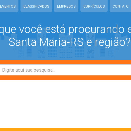
EVENTOS
CLASSIFICADOS
EMPREGOS
CURRÍCULOS
CONTATO
que você está procurando
Santa Maria-RS e região?