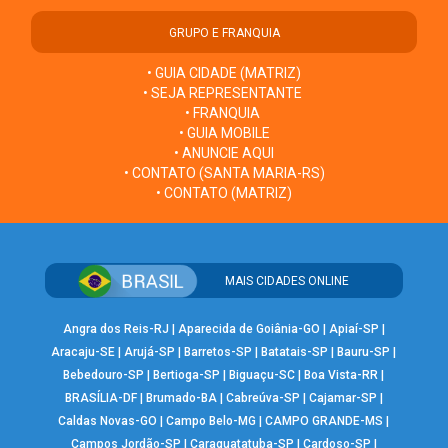
GRUPO E FRANQUIA
• GUIA CIDADE (MATRIZ)
• SEJA REPRESENTANTE
• FRANQUIA
• GUIA MOBILE
• ANUNCIE AQUI
• CONTATO (SANTA MARIA-RS)
• CONTATO (MATRIZ)
MAIS CIDADES ONLINE
Angra dos Reis-RJ
|
Aparecida de Goiânia-GO
|
Apiaí-SP
|
Aracaju-SE
|
Arujá-SP
|
Barretos-SP
|
Batatais-SP
|
Bauru-SP
|
Bebedouro-SP
|
Bertioga-SP
|
Biguaçu-SC
|
Boa Vista-RR
|
BRASÍLIA-DF
|
Brumado-BA
|
Cabreúva-SP
|
Cajamar-SP
|
Caldas Novas-GO
|
Campo Belo-MG
|
CAMPO GRANDE-MS
|
Campos Jordão-SP
|
Caraguatatuba-SP
|
Cardoso-SP
|