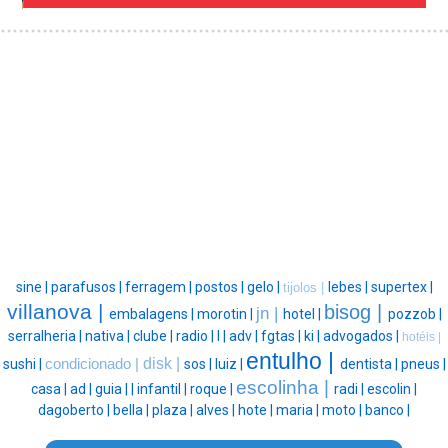
sine |
parafusos |
ferragem |
postos |
gelo |
lebes |
supertex |
tijolos |
villanova |
bisog |
jn |
embalagens |
morotin |
hotel |
pozzob |
serralheria |
nativa |
clube |
radio |
l |
adv |
fgtas |
ki |
advogados |
hotéis |
entulho |
disk |
sushi |
condicionado |
sos |
luiz |
dentista |
pneus |
escolinha |
casa |
ad |
guia |
|
infantil |
roque |
radi |
escolin |
dagoberto |
bella |
plaza |
alves |
hote |
maria |
moto |
banco |