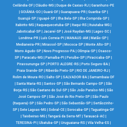
Ceilândia-DF
|
Cláudio-MG
|
Duque de Caxias-RJ
|
Garanhuns-PE
|
GOIÂNIA-GO
|
Guará-DF
|
Guarapuava-PR
|
Guariba-SP
|
Guarujá-SP
|
Iguapé-SP
|
Ilha Bela-SP
|
Ilha Comprida-SP
|
Itabirito-MG
|
Itaquaquecetuba-SP
|
Itaqui-RS
|
Ituiutaba-MG
|
Jaboticabal-SP
|
Jacareí-SP
|
José Raydan-MG
|
Lages-SC
|
Londrina-PR
|
Luís Correia-PI
|
MANAUS-AM
|
Matão-SP
|
Medianeira-PR
|
Mirassol-SP
|
Mococa-SP
|
Monte Alto-SP
|
Morro Agudo-SP
|
Novo Progresso-PA
|
Olímpia-SP
|
Osasco-
SP
|
Paracatu-MG
|
Parnaíba-PI
|
Peruíbe-SP
|
Piracicaba-SP
|
Pirassununga-SP
|
PORTO ALEGRE-RS
|
Porto Seguro-BA
|
Praia Grande-SP
|
Ribeirão Preto-SP
|
RIO DE JANEIRO-RJ
|
Rolim de Moura-RO
|
Salto-SP
|
SALVADOR-BA
|
Samambaia-DF
|
Santa Maria-RS
|
Santos-SP
|
São Bernardo Campo-SP
|
São
Borja-RS
|
São Caetano do Sul-SP
|
São João Paraíso-MG
|
São
José Campos-SP
|
São José do Rio Preto-SP
|
São Paulo
(Itaquera)-SP
|
São Pedro-SP
|
São Sebastião-SP
|
Sertãozinho-
SP
|
Sete Lagoas-MG
|
Sobral-CE
|
Sorocaba-SP
|
Taguatinga-DF
|
Taiobeiras-MG
|
Tangará da Serra-MT
|
Tarauacá-AC
|
TERESINA-PI
|
Ubatuba-SP
|
Uruguaiana-RS
|
Vila Velha-ES
|