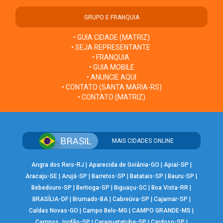
GRUPO E FRANQUIA
• GUIA CIDADE (MATRIZ)
• SEJA REPRESENTANTE
• FRANQUIA
• GUIA MOBILE
• ANUNCIE AQUI
• CONTATO (SANTA MARIA-RS)
• CONTATO (MATRIZ)
MAIS CIDADES ONLINE
Angra dos Reis-RJ
|
Aparecida de Goiânia-GO
|
Apiaí-SP
|
Aracaju-SE
|
Arujá-SP
|
Barretos-SP
|
Batatais-SP
|
Bauru-SP
|
Bebedouro-SP
|
Bertioga-SP
|
Biguaçu-SC
|
Boa Vista-RR
|
BRASÍLIA-DF
|
Brumado-BA
|
Cabreúva-SP
|
Cajamar-SP
|
Caldas Novas-GO
|
Campo Belo-MG
|
CAMPO GRANDE-MS
|
Campos Jordão-SP
|
Caraguatatuba-SP
|
Cardoso-SP
|