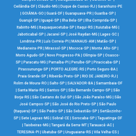
Ceilândia-DF
|
Cláudio-MG
|
Duque de Caxias-RJ
|
Garanhuns-PE
|
GOIÂNIA-GO
|
Guará-DF
|
Guarapuava-PR
|
Guariba-SP
|
Guarujá-SP
|
Iguapé-SP
|
Ilha Bela-SP
|
Ilha Comprida-SP
|
Itabirito-MG
|
Itaquaquecetuba-SP
|
Itaqui-RS
|
Ituiutaba-MG
|
Jaboticabal-SP
|
Jacareí-SP
|
José Raydan-MG
|
Lages-SC
|
Londrina-PR
|
Luís Correia-PI
|
MANAUS-AM
|
Matão-SP
|
Medianeira-PR
|
Mirassol-SP
|
Mococa-SP
|
Monte Alto-SP
|
Morro Agudo-SP
|
Novo Progresso-PA
|
Olímpia-SP
|
Osasco-
SP
|
Paracatu-MG
|
Parnaíba-PI
|
Peruíbe-SP
|
Piracicaba-SP
|
Pirassununga-SP
|
PORTO ALEGRE-RS
|
Porto Seguro-BA
|
Praia Grande-SP
|
Ribeirão Preto-SP
|
RIO DE JANEIRO-RJ
|
Rolim de Moura-RO
|
Salto-SP
|
SALVADOR-BA
|
Samambaia-DF
|
Santa Maria-RS
|
Santos-SP
|
São Bernardo Campo-SP
|
São
Borja-RS
|
São Caetano do Sul-SP
|
São João Paraíso-MG
|
São
José Campos-SP
|
São José do Rio Preto-SP
|
São Paulo
(Itaquera)-SP
|
São Pedro-SP
|
São Sebastião-SP
|
Sertãozinho-
SP
|
Sete Lagoas-MG
|
Sobral-CE
|
Sorocaba-SP
|
Taguatinga-DF
|
Taiobeiras-MG
|
Tangará da Serra-MT
|
Tarauacá-AC
|
TERESINA-PI
|
Ubatuba-SP
|
Uruguaiana-RS
|
Vila Velha-ES
|