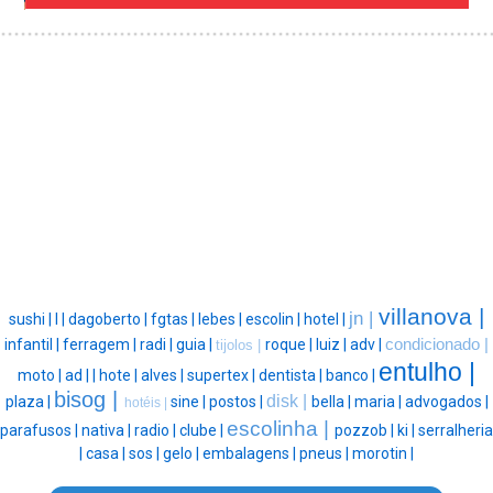
villanova |
jn |
sushi |
l |
dagoberto |
fgtas |
lebes |
escolin |
hotel |
infantil |
ferragem |
radi |
guia |
roque |
luiz |
adv |
condicionado |
tijolos |
entulho |
moto |
ad |
|
hote |
alves |
supertex |
dentista |
banco |
bisog |
disk |
plaza |
sine |
postos |
bella |
maria |
advogados |
hotéis |
escolinha |
parafusos |
nativa |
radio |
clube |
pozzob |
ki |
serralheria
|
casa |
sos |
gelo |
embalagens |
pneus |
morotin |