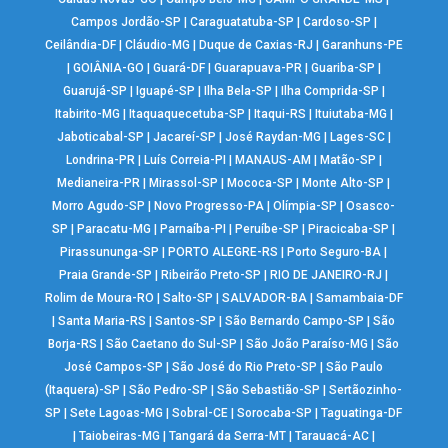
Campos Jordão-SP
|
Caraguatatuba-SP
|
Cardoso-SP
|
Ceilândia-DF
|
Cláudio-MG
|
Duque de Caxias-RJ
|
Garanhuns-PE
|
GOIÂNIA-GO
|
Guará-DF
|
Guarapuava-PR
|
Guariba-SP
|
Guarujá-SP
|
Iguapé-SP
|
Ilha Bela-SP
|
Ilha Comprida-SP
|
Itabirito-MG
|
Itaquaquecetuba-SP
|
Itaqui-RS
|
Ituiutaba-MG
|
Jaboticabal-SP
|
Jacareí-SP
|
José Raydan-MG
|
Lages-SC
|
Londrina-PR
|
Luís Correia-PI
|
MANAUS-AM
|
Matão-SP
|
Medianeira-PR
|
Mirassol-SP
|
Mococa-SP
|
Monte Alto-SP
|
Morro Agudo-SP
|
Novo Progresso-PA
|
Olímpia-SP
|
Osasco-
SP
|
Paracatu-MG
|
Parnaíba-PI
|
Peruíbe-SP
|
Piracicaba-SP
|
Pirassununga-SP
|
PORTO ALEGRE-RS
|
Porto Seguro-BA
|
Praia Grande-SP
|
Ribeirão Preto-SP
|
RIO DE JANEIRO-RJ
|
Rolim de Moura-RO
|
Salto-SP
|
SALVADOR-BA
|
Samambaia-DF
|
Santa Maria-RS
|
Santos-SP
|
São Bernardo Campo-SP
|
São
Borja-RS
|
São Caetano do Sul-SP
|
São João Paraíso-MG
|
São
José Campos-SP
|
São José do Rio Preto-SP
|
São Paulo
(Itaquera)-SP
|
São Pedro-SP
|
São Sebastião-SP
|
Sertãozinho-
SP
|
Sete Lagoas-MG
|
Sobral-CE
|
Sorocaba-SP
|
Taguatinga-DF
|
Taiobeiras-MG
|
Tangará da Serra-MT
|
Tarauacá-AC
|