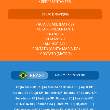
• REPRESENTANTES
GRUPO E FRANQUIA
• GUIA CIDADE (MATRIZ)
• SEJA REPRESENTANTE
• FRANQUIA
• GUIA MOBILE
• ANUNCIE AQUI
• CONTATO (SANTA MARIA-RS)
• CONTATO (MATRIZ)
MAIS CIDADES ONLINE
Angra dos Reis-RJ
|
Aparecida de Goiânia-GO
|
Apiaí-SP
|
Aracaju-SE
|
Arujá-SP
|
Barretos-SP
|
Batatais-SP
|
Bauru-SP
|
Bebedouro-SP
|
Bertioga-SP
|
Biguaçu-SC
|
Boa Vista-RR
|
BRASÍLIA-DF
|
Brumado-BA
|
Cabreúva-SP
|
Cajamar-SP
|
Caldas Novas-GO
|
Campo Belo-MG
|
CAMPO GRANDE-MS
|