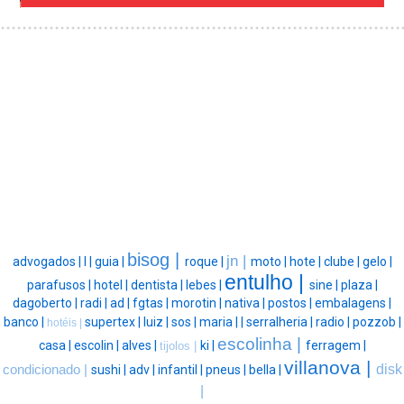
bisog |
jn |
advogados |
l |
guia |
roque |
moto |
hote |
clube |
gelo |
entulho |
parafusos |
hotel |
dentista |
lebes |
sine |
plaza |
dagoberto |
radi |
ad |
fgtas |
morotin |
nativa |
postos |
embalagens |
banco |
supertex |
luiz |
sos |
maria |
|
serralheria |
radio |
pozzob |
hotéis |
escolinha |
casa |
escolin |
alves |
ki |
ferragem |
tijolos |
villanova |
disk
condicionado |
sushi |
adv |
infantil |
pneus |
bella |
|