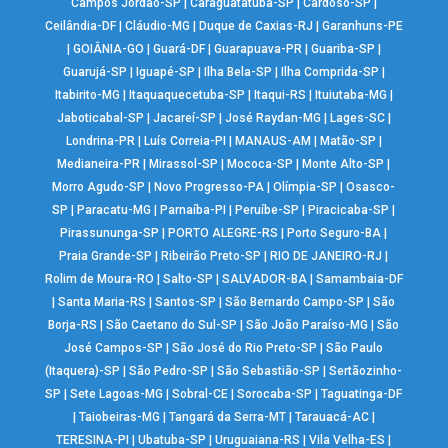
Campos Jordão-SP
|
Caraguatatuba-SP
|
Cardoso-SP
|
Ceilândia-DF
|
Cláudio-MG
|
Duque de Caxias-RJ
|
Garanhuns-PE
|
GOIÂNIA-GO
|
Guará-DF
|
Guarapuava-PR
|
Guariba-SP
|
Guarujá-SP
|
Iguapé-SP
|
Ilha Bela-SP
|
Ilha Comprida-SP
|
Itabirito-MG
|
Itaquaquecetuba-SP
|
Itaqui-RS
|
Ituiutaba-MG
|
Jaboticabal-SP
|
Jacareí-SP
|
José Raydan-MG
|
Lages-SC
|
Londrina-PR
|
Luís Correia-PI
|
MANAUS-AM
|
Matão-SP
|
Medianeira-PR
|
Mirassol-SP
|
Mococa-SP
|
Monte Alto-SP
|
Morro Agudo-SP
|
Novo Progresso-PA
|
Olímpia-SP
|
Osasco-
SP
|
Paracatu-MG
|
Parnaíba-PI
|
Peruíbe-SP
|
Piracicaba-SP
|
Pirassununga-SP
|
PORTO ALEGRE-RS
|
Porto Seguro-BA
|
Praia Grande-SP
|
Ribeirão Preto-SP
|
RIO DE JANEIRO-RJ
|
Rolim de Moura-RO
|
Salto-SP
|
SALVADOR-BA
|
Samambaia-DF
|
Santa Maria-RS
|
Santos-SP
|
São Bernardo Campo-SP
|
São
Borja-RS
|
São Caetano do Sul-SP
|
São João Paraíso-MG
|
São
José Campos-SP
|
São José do Rio Preto-SP
|
São Paulo
(Itaquera)-SP
|
São Pedro-SP
|
São Sebastião-SP
|
Sertãozinho-
SP
|
Sete Lagoas-MG
|
Sobral-CE
|
Sorocaba-SP
|
Taguatinga-DF
|
Taiobeiras-MG
|
Tangará da Serra-MT
|
Tarauacá-AC
|
TERESINA-PI
|
Ubatuba-SP
|
Uruguaiana-RS
|
Vila Velha-ES
|