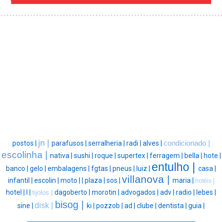
jn |
postos |
parafusos |
serralheria |
radi |
alves |
condicionado |
escolinha |
nativa |
sushi |
roque |
supertex |
ferragem |
bella |
hote |
entulho |
banco |
gelo |
embalagens |
fgtas |
pneus |
luiz |
casa |
villanova |
infantil |
escolin |
moto |
|
plaza |
sos |
maria |
hotéis |
hotel |
l |
dagoberto |
morotin |
advogados |
adv |
radio |
lebes |
tijolos |
bisog |
disk |
sine |
ki |
pozzob |
ad |
clube |
dentista |
guia |