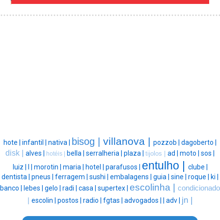
villanova |
bisog |
hote |
infantil |
nativa |
pozzob |
dagoberto |
disk |
alves |
bella |
serralheria |
plaza |
ad |
moto |
sos |
tijolos |
hotéis |
entulho |
luiz |
l |
morotin |
maria |
hotel |
parafusos |
clube |
dentista |
pneus |
ferragem |
sushi |
embalagens |
guia |
sine |
roque |
ki |
escolinha |
banco |
lebes |
gelo |
radi |
casa |
supertex |
condicionado
jn |
|
escolin |
postos |
radio |
fgtas |
advogados |
|
adv |