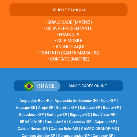
GRUPO E FRANQUIA
• GUIA CIDADE (MATRIZ)
• SEJA REPRESENTANTE
• FRANQUIA
• GUIA MOBILE
• ANUNCIE AQUI
• CONTATO (SANTA MARIA-RS)
• CONTATO (MATRIZ)
MAIS CIDADES ONLINE
Angra dos Reis-RJ
|
Aparecida de Goiânia-GO
|
Apiaí-SP
|
Aracaju-SE
|
Arujá-SP
|
Barretos-SP
|
Batatais-SP
|
Bauru-SP
|
Bebedouro-SP
|
Bertioga-SP
|
Biguaçu-SC
|
Boa Vista-RR
|
BRASÍLIA-DF
|
Brumado-BA
|
Cabreúva-SP
|
Cajamar-SP
|
Caldas Novas-GO
|
Campo Belo-MG
|
CAMPO GRANDE-MS
|
Campos Jordão-SP
|
Caraguatatuba-SP
|
Cardoso-SP
|