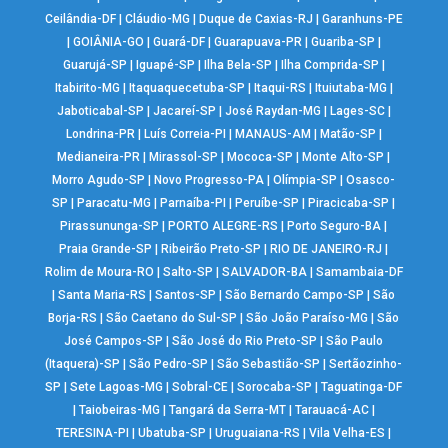
Ceilândia-DF
|
Cláudio-MG
|
Duque de Caxias-RJ
|
Garanhuns-PE
|
GOIÂNIA-GO
|
Guará-DF
|
Guarapuava-PR
|
Guariba-SP
|
Guarujá-SP
|
Iguapé-SP
|
Ilha Bela-SP
|
Ilha Comprida-SP
|
Itabirito-MG
|
Itaquaquecetuba-SP
|
Itaqui-RS
|
Ituiutaba-MG
|
Jaboticabal-SP
|
Jacareí-SP
|
José Raydan-MG
|
Lages-SC
|
Londrina-PR
|
Luís Correia-PI
|
MANAUS-AM
|
Matão-SP
|
Medianeira-PR
|
Mirassol-SP
|
Mococa-SP
|
Monte Alto-SP
|
Morro Agudo-SP
|
Novo Progresso-PA
|
Olímpia-SP
|
Osasco-
SP
|
Paracatu-MG
|
Parnaíba-PI
|
Peruíbe-SP
|
Piracicaba-SP
|
Pirassununga-SP
|
PORTO ALEGRE-RS
|
Porto Seguro-BA
|
Praia Grande-SP
|
Ribeirão Preto-SP
|
RIO DE JANEIRO-RJ
|
Rolim de Moura-RO
|
Salto-SP
|
SALVADOR-BA
|
Samambaia-DF
|
Santa Maria-RS
|
Santos-SP
|
São Bernardo Campo-SP
|
São
Borja-RS
|
São Caetano do Sul-SP
|
São João Paraíso-MG
|
São
José Campos-SP
|
São José do Rio Preto-SP
|
São Paulo
(Itaquera)-SP
|
São Pedro-SP
|
São Sebastião-SP
|
Sertãozinho-
SP
|
Sete Lagoas-MG
|
Sobral-CE
|
Sorocaba-SP
|
Taguatinga-DF
|
Taiobeiras-MG
|
Tangará da Serra-MT
|
Tarauacá-AC
|
TERESINA-PI
|
Ubatuba-SP
|
Uruguaiana-RS
|
Vila Velha-ES
|