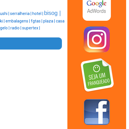
bisog |
ushi |
serralheria |
hotel |
ki |
embalagens |
fgtas |
plaza |
casa
gelo |
radio |
supertex |