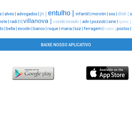
entulho |
jn |
disk |
s |
alves |
advogados |
infantil |
morotin |
sos |
s
villanova |
hote |
radi |
l |
condicionado |
adv |
pozzob |
sine |
tijolos |
o |
bella |
escolin |
banco |
roque |
maria |
luiz |
ferragem |
postos |
hotéis |
BAIXE NOSSO APLICATIVO