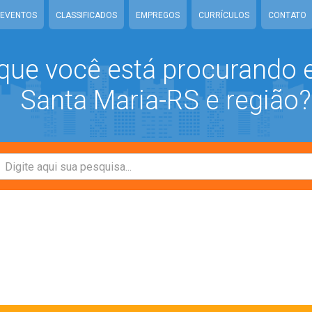
EVENTOS
CLASSIFICADOS
EMPREGOS
CURRÍCULOS
CONTATO
que você está procurando
Santa Maria-RS e região?