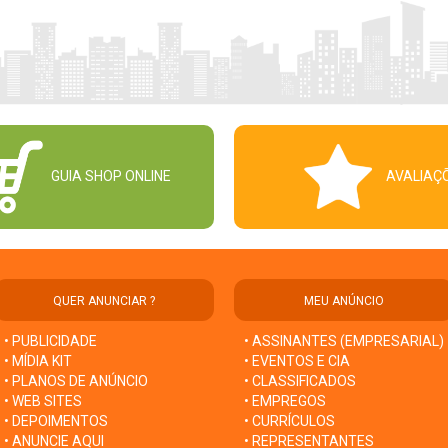
GUIA SHOP ONLINE
AVALIAÇ
QUER ANUNCIAR ?
MEU ANÚNCIO
• PUBLICIDADE
• ASSINANTES (EMPRESARIAL)
• MÍDIA KIT
• EVENTOS E CIA
• PLANOS DE ANÚNCIO
• CLASSIFICADOS
• WEB SITES
• EMPREGOS
• DEPOIMENTOS
• CURRÍCULOS
• ANUNCIE AQUI
• REPRESENTANTES