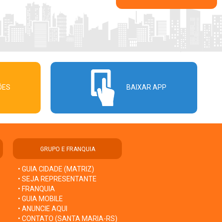
ÕES
BAIXAR APP
GRUPO E FRANQUIA
• GUIA CIDADE (MATRIZ)
• SEJA REPRESENTANTE
• FRANQUIA
• GUIA MOBILE
• ANUNCIE AQUI
• CONTATO (SANTA MARIA-RS)