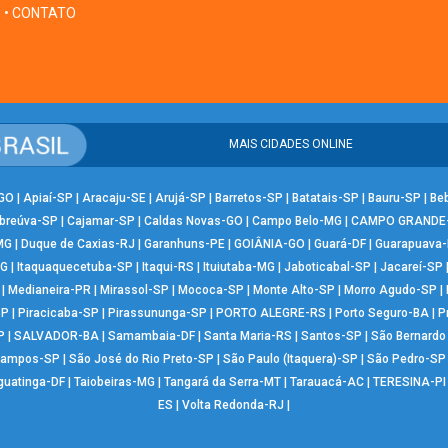
• CONTATO
MAIS CIDADES ONLINE
-GO
|
Apiaí-SP
|
Aracaju-SE
|
Arujá-SP
|
Barretos-SP
|
Batatais-SP
|
Bauru-SP
|
Be
breúva-SP
|
Cajamar-SP
|
Caldas Novas-GO
|
Campo Belo-MG
|
CAMPO GRANDE
MG
|
Duque de Caxias-RJ
|
Garanhuns-PE
|
GOIÂNIA-GO
|
Guará-DF
|
Guarapuava
MG
|
Itaquaquecetuba-SP
|
Itaqui-RS
|
Ituiutaba-MG
|
Jaboticabal-SP
|
Jacareí-SP
|
Medianeira-PR
|
Mirassol-SP
|
Mococa-SP
|
Monte Alto-SP
|
Morro Agudo-SP
|
SP
|
Piracicaba-SP
|
Pirassununga-SP
|
PORTO ALEGRE-RS
|
Porto Seguro-BA
|
P
P
|
SALVADOR-BA
|
Samambaia-DF
|
Santa Maria-RS
|
Santos-SP
|
São Bernard
Campos-SP
|
São José do Rio Preto-SP
|
São Paulo (Itaquera)-SP
|
São Pedro-SP
guatinga-DF
|
Taiobeiras-MG
|
Tangará da Serra-MT
|
Tarauacá-AC
|
TERESINA-PI
ES
|
Volta Redonda-RJ
|