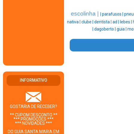
escolinha |
|
parafusos |
pneu
nativa |
clube |
dentista |
ad |
lebes |
|
dagoberto |
guia |
mot
INFORMATIVO
GOSTARIA DE RECEBER?
** CUPOM DESCONTO **
*** PROMOÇÕES ***
*** NOVIDADES ***
DO GUIA SANTA MARIA EM