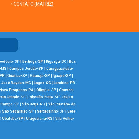
• CONTATO (MATRIZ)
bedouro-SP
|
Bertioga-SP
|
Biguaçu-SC
|
Boa
-MS
|
Campos Jordão-SP
|
Caraguatatuba-
-PR
|
Guariba-SP
|
Guarujá-SP
|
Iguapé-SP
|
|
José Raydan-MG
|
Lages-SC
|
Londrina-PR
Novo Progresso-PA
|
Olímpia-SP
|
Osasco-
raia Grande-SP
|
Ribeirão Preto-SP
|
RIO DE
o Campo-SP
|
São Borja-RS
|
São Caetano do
|
São Sebastião-SP
|
Sertãozinho-SP
|
Sete
|
Ubatuba-SP
|
Uruguaiana-RS
|
Vila Velha-