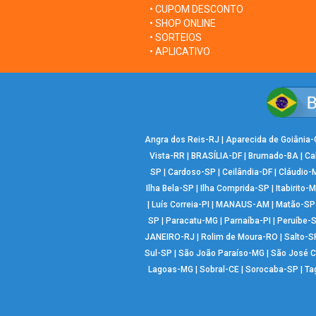
• CUPOM DESCONTO
• SHOP ONLINE
• SORTEIOS
• APLICATIVO
Angra dos Reis-RJ
|
Aparecida de Goiânia
Vista-RR
|
BRASÍLIA-DF
|
Brumado-BA
|
Ca
SP
|
Cardoso-SP
|
Ceilândia-DF
|
Cláudio-
Ilha Bela-SP
|
Ilha Comprida-SP
|
Itabirito-
|
Luís Correia-PI
|
MANAUS-AM
|
Matão-SP
SP
|
Paracatu-MG
|
Parnaíba-PI
|
Peruíbe-
JANEIRO-RJ
|
Rolim de Moura-RO
|
Salto-S
Sul-SP
|
São João Paraíso-MG
|
São José 
Lagoas-MG
|
Sobral-CE
|
Sorocaba-SP
|
Ta