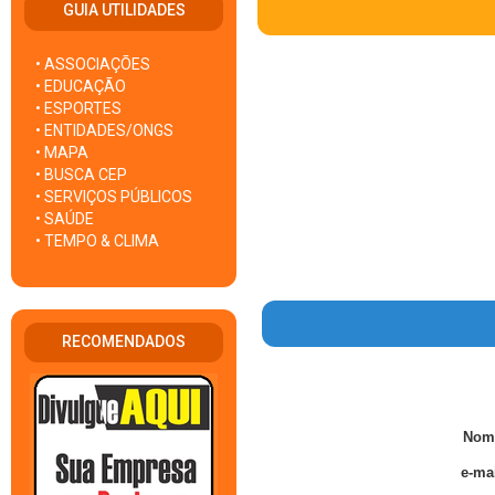
GUIA UTILIDADES
• ASSOCIAÇÕES
• EDUCAÇÃO
• ESPORTES
• ENTIDADES/ONGS
• MAPA
• BUSCA CEP
• SERVIÇOS PÚBLICOS
• SAÚDE
• TEMPO & CLIMA
RECOMENDADOS
Nom
e-mai