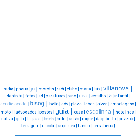
villanova |
jn |
radio |
pneus |
morotin |
radi |
clube |
maria |
luiz |
disk |
dentista |
fgtas |
ad |
parafusos |
sine |
entulho |
ki |
infantil |
bisog |
condicionado |
bella |
adv |
plaza |
lebes |
alves |
embalagens |
guia |
escolinha |
moto |
|
advogados |
postos |
casa |
hote |
sos |
nativa |
gelo |
l |
hotel |
sushi |
roque |
dagoberto |
pozzob |
tijolos |
hotéis |
ferragem |
escolin |
supertex |
banco |
serralheria |