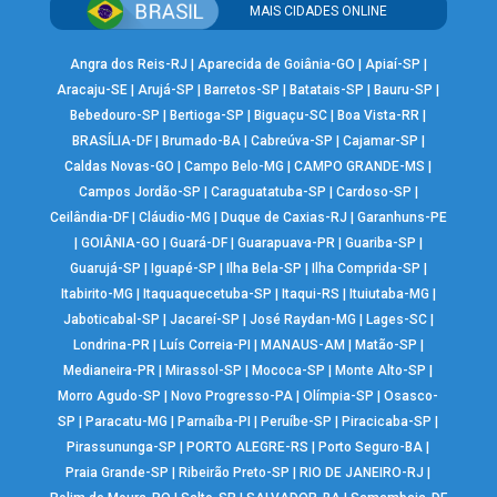
MAIS CIDADES ONLINE
Angra dos Reis-RJ
|
Aparecida de Goiânia-GO
|
Apiaí-SP
|
Aracaju-SE
|
Arujá-SP
|
Barretos-SP
|
Batatais-SP
|
Bauru-SP
|
Bebedouro-SP
|
Bertioga-SP
|
Biguaçu-SC
|
Boa Vista-RR
|
BRASÍLIA-DF
|
Brumado-BA
|
Cabreúva-SP
|
Cajamar-SP
|
Caldas Novas-GO
|
Campo Belo-MG
|
CAMPO GRANDE-MS
|
Campos Jordão-SP
|
Caraguatatuba-SP
|
Cardoso-SP
|
Ceilândia-DF
|
Cláudio-MG
|
Duque de Caxias-RJ
|
Garanhuns-PE
|
GOIÂNIA-GO
|
Guará-DF
|
Guarapuava-PR
|
Guariba-SP
|
Guarujá-SP
|
Iguapé-SP
|
Ilha Bela-SP
|
Ilha Comprida-SP
|
Itabirito-MG
|
Itaquaquecetuba-SP
|
Itaqui-RS
|
Ituiutaba-MG
|
Jaboticabal-SP
|
Jacareí-SP
|
José Raydan-MG
|
Lages-SC
|
Londrina-PR
|
Luís Correia-PI
|
MANAUS-AM
|
Matão-SP
|
Medianeira-PR
|
Mirassol-SP
|
Mococa-SP
|
Monte Alto-SP
|
Morro Agudo-SP
|
Novo Progresso-PA
|
Olímpia-SP
|
Osasco-
SP
|
Paracatu-MG
|
Parnaíba-PI
|
Peruíbe-SP
|
Piracicaba-SP
|
Pirassununga-SP
|
PORTO ALEGRE-RS
|
Porto Seguro-BA
|
Praia Grande-SP
|
Ribeirão Preto-SP
|
RIO DE JANEIRO-RJ
|