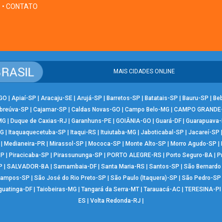
• CONTATO
MAIS CIDADES ONLINE
-GO
|
Apiaí-SP
|
Aracaju-SE
|
Arujá-SP
|
Barretos-SP
|
Batatais-SP
|
Bauru-SP
|
Be
breúva-SP
|
Cajamar-SP
|
Caldas Novas-GO
|
Campo Belo-MG
|
CAMPO GRANDE
MG
|
Duque de Caxias-RJ
|
Garanhuns-PE
|
GOIÂNIA-GO
|
Guará-DF
|
Guarapuava
MG
|
Itaquaquecetuba-SP
|
Itaqui-RS
|
Ituiutaba-MG
|
Jaboticabal-SP
|
Jacareí-SP
|
Medianeira-PR
|
Mirassol-SP
|
Mococa-SP
|
Monte Alto-SP
|
Morro Agudo-SP
|
SP
|
Piracicaba-SP
|
Pirassununga-SP
|
PORTO ALEGRE-RS
|
Porto Seguro-BA
|
P
P
|
SALVADOR-BA
|
Samambaia-DF
|
Santa Maria-RS
|
Santos-SP
|
São Bernard
Campos-SP
|
São José do Rio Preto-SP
|
São Paulo (Itaquera)-SP
|
São Pedro-SP
guatinga-DF
|
Taiobeiras-MG
|
Tangará da Serra-MT
|
Tarauacá-AC
|
TERESINA-PI
ES
|
Volta Redonda-RJ
|