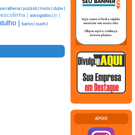
serralheria |
pozzob |
moto |
clube |
escolinha |
jn |
|
advogados |
tulho |
banco |
sushi |
APOIO