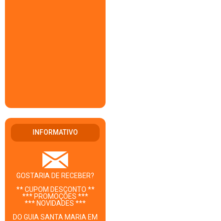
INFORMATIVO
GOSTARIA DE RECEBER?
** CUPOM DESCONTO **
*** PROMOÇÕES ***
*** NOVIDADES ***
DO GUIA SANTA MARIA EM