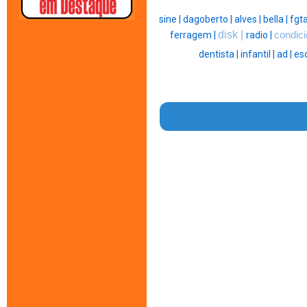
sine |
dagoberto |
alves |
bella |
fgta
disk |
ferragem |
radio |
condic
dentista |
infantil |
ad |
esc