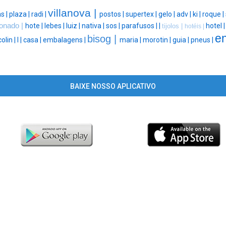
villanova |
s |
plaza |
radi |
postos |
supertex |
gelo |
adv |
ki |
roque |
ionado |
hote |
lebes |
luiz |
nativa |
sos |
parafusos |
|
hotel 
tijolos |
hotéis |
en
bisog |
olin |
l |
casa |
embalagens |
maria |
morotin |
guia |
pneus |
BAIXE NOSSO APLICATIVO