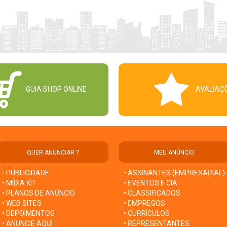
GUIA SHOP ONLINE
AVALIAÇ
QUER ANUNCIAR ?
MEU ANÚNCIO
• PUBLICIDADE
• ASSINANTES (EMPRESARIAL)
• MÍDIA KIT
• EVENTOS E CIA
• PLANOS DE ANÚNCIO
• CLASSIFICADOS
• WEB SITES
• EMPREGOS
• DEPOIMENTOS
• CURRÍCULOS
• ANUNCIE AQUI
• REPRESENTANTES