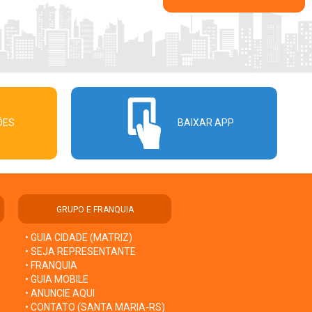
ÕES
BAIXAR APP
GRUPO E FRANQUIA
• GUIA CIDADE (MATRIZ)
• SEJA REPRESENTANTE
• FRANQUIA
• GUIA MOBILE
• ANUNCIE AQUI
• CONTATO (SANTA MARIA-RS)