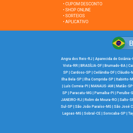
• CUPOM DESCONTO
• SHOP ONLINE
• SORTEIOS
• APLICATIVO
Angra dos Reis-RJ
|
Aparecida de Goiânia
Vista-RR
|
BRASÍLIA-DF
|
Brumado-BA
|
Ca
SP
|
Cardoso-SP
|
Ceilândia-DF
|
Cláudio-
Ilha Bela-SP
|
Ilha Comprida-SP
|
Itabirito-
|
Luís Correia-PI
|
MANAUS-AM
|
Matão-SP
SP
|
Paracatu-MG
|
Parnaíba-PI
|
Peruíbe-
JANEIRO-RJ
|
Rolim de Moura-RO
|
Salto-S
Sul-SP
|
São João Paraíso-MG
|
São José 
Lagoas-MG
|
Sobral-CE
|
Sorocaba-SP
|
Ta