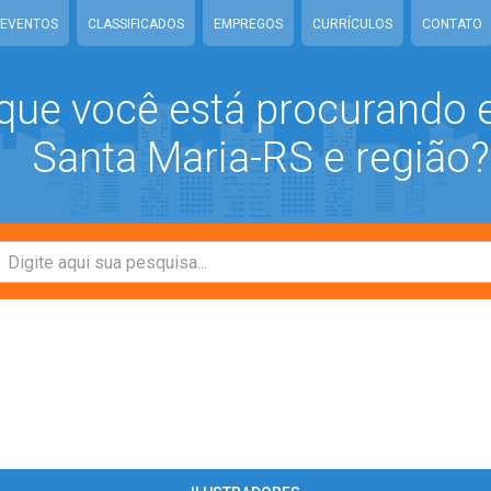
EVENTOS
CLASSIFICADOS
EMPREGOS
CURRÍCULOS
CONTATO
que você está procurando
Santa Maria-RS e região?