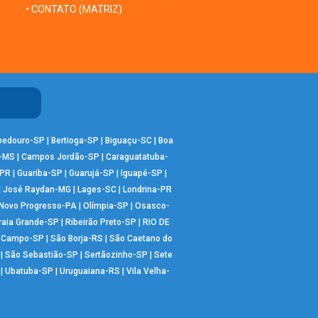
• CONTATO (MATRIZ)
bedouro-SP
|
Bertioga-SP
|
Biguaçu-SC
|
Boa
-MS
|
Campos Jordão-SP
|
Caraguatatuba-
-PR
|
Guariba-SP
|
Guarujá-SP
|
Iguapé-SP
|
|
José Raydan-MG
|
Lages-SC
|
Londrina-PR
Novo Progresso-PA
|
Olímpia-SP
|
Osasco-
raia Grande-SP
|
Ribeirão Preto-SP
|
RIO DE
o Campo-SP
|
São Borja-RS
|
São Caetano do
|
São Sebastião-SP
|
Sertãozinho-SP
|
Sete
|
Ubatuba-SP
|
Uruguaiana-RS
|
Vila Velha-