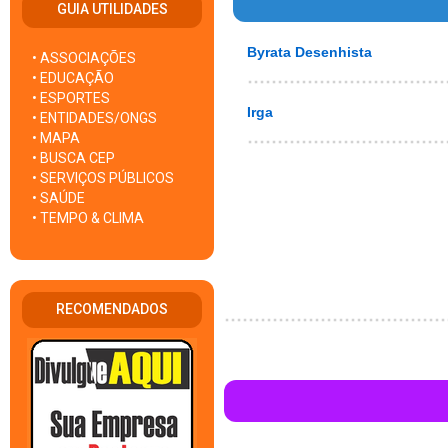
GUIA UTILIDADES
Byrata Desenhista
• ASSOCIAÇÕES
• EDUCAÇÃO
• ESPORTES
Irga
• ENTIDADES/ONGS
• MAPA
• BUSCA CEP
• SERVIÇOS PÚBLICOS
• SAÚDE
• TEMPO & CLIMA
RECOMENDADOS