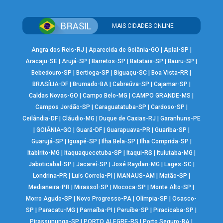
MAIS CIDADES ONLINE
Angra dos Reis-RJ
|
Aparecida de Goiânia-GO
|
Apiaí-SP
|
Aracaju-SE
|
Arujá-SP
|
Barretos-SP
|
Batatais-SP
|
Bauru-SP
|
Bebedouro-SP
|
Bertioga-SP
|
Biguaçu-SC
|
Boa Vista-RR
|
BRASÍLIA-DF
|
Brumado-BA
|
Cabreúva-SP
|
Cajamar-SP
|
Caldas Novas-GO
|
Campo Belo-MG
|
CAMPO GRANDE-MS
|
Campos Jordão-SP
|
Caraguatatuba-SP
|
Cardoso-SP
|
Ceilândia-DF
|
Cláudio-MG
|
Duque de Caxias-RJ
|
Garanhuns-PE
|
GOIÂNIA-GO
|
Guará-DF
|
Guarapuava-PR
|
Guariba-SP
|
Guarujá-SP
|
Iguapé-SP
|
Ilha Bela-SP
|
Ilha Comprida-SP
|
Itabirito-MG
|
Itaquaquecetuba-SP
|
Itaqui-RS
|
Ituiutaba-MG
|
Jaboticabal-SP
|
Jacareí-SP
|
José Raydan-MG
|
Lages-SC
|
Londrina-PR
|
Luís Correia-PI
|
MANAUS-AM
|
Matão-SP
|
Medianeira-PR
|
Mirassol-SP
|
Mococa-SP
|
Monte Alto-SP
|
Morro Agudo-SP
|
Novo Progresso-PA
|
Olímpia-SP
|
Osasco-
SP
|
Paracatu-MG
|
Parnaíba-PI
|
Peruíbe-SP
|
Piracicaba-SP
|
Pirassununga-SP
|
PORTO ALEGRE-RS
|
Porto Seguro-BA
|