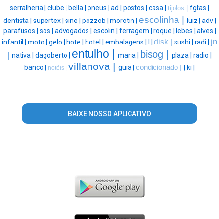
serralheria |
clube |
bella |
pneus |
ad |
postos |
casa |
fgtas |
tijolos |
escolinha |
dentista |
supertex |
sine |
pozzob |
morotin |
luiz |
adv |
parafusos |
sos |
advogados |
escolin |
ferragem |
roque |
lebes |
alves |
jn
disk |
infantil |
moto |
gelo |
hote |
hotel |
embalagens |
l |
sushi |
radi |
entulho |
bisog |
|
nativa |
dagoberto |
maria |
plaza |
radio |
villanova |
banco |
guia |
condicionado |
|
ki |
hotéis |
BAIXE NOSSO APLICATIVO