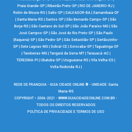
Praia Grande-SP
|
Ribeirão Preto-SP
|
RIO DE JANEIRO-RJ
|
Rolim de Moura-RO
|
Salto-SP
|
SALVADOR-BA
|
Samambaia-DF
|
Santa Maria-RS
|
Santos-SP
|
São Bernardo Campo-SP
|
São
Borja-RS
|
São Caetano do Sul-SP
|
São João Paraíso-MG
|
São
José Campos-SP
|
São José do Rio Preto-SP
|
São Paulo
(Itaquera)-SP
|
São Pedro-SP
|
São Sebastião-SP
|
Sertãozinho-
SP
|
Sete Lagoas-MG
|
Sobral-CE
|
Sorocaba-SP
|
Taguatinga-DF
|
Taiobeiras-MG
|
Tangará da Serra-MT
|
Tarauacá-AC
|
TERESINA-PI
|
Ubatuba-SP
|
Uruguaiana-RS
|
Vila Velha-ES
|
Volta Redonda-RJ
|
REDE DE FRANQUIA - GUIA CIDADE ONLINE ® - UNIDADE: Santa
Maria-RS
COPYRIGHT • 2006-2021 -
WWW.GUIACIDADEONLINE.COM.BR
-
TODOS OS DIREITOS RESERVADOS
POLÍTICA DE PRIVACIDADE E TERMOS DE USO